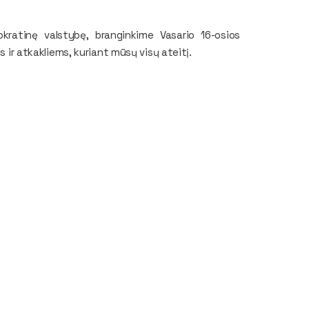
okratinę valstybę, branginkime Vasario 16-osios
s ir atkakliems, kuriant mūsų visų ateitį.