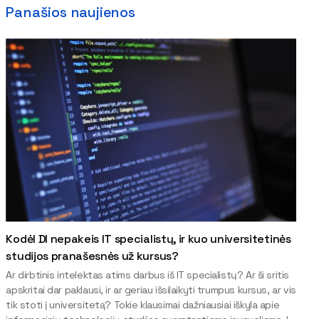
Panašios naujienos
Kodėl DI nepakeis IT specialistų, ir kuo universitetinės
studijos pranašesnės už kursus?
Ar dirbtinis intelektas atims darbus iš IT specialistų? Ar ši sritis
apskritai dar paklausi, ir ar geriau išsilaikyti trumpus kursus, ar vis
tik stoti į universitetą? Tokie klausimai dažniausiai iškyla apie