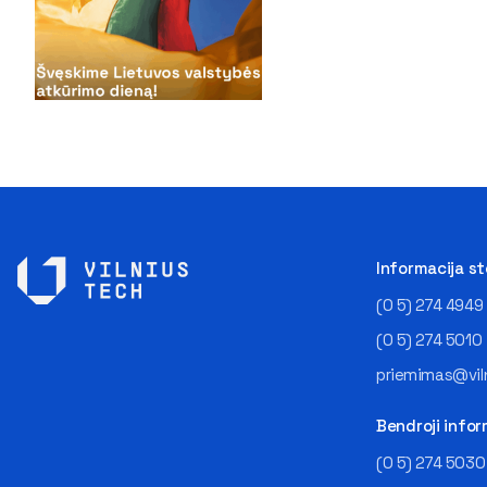
Informacija s
(0 5) 274 4949
(0 5) 274 5010
priemimas@viln
Bendroji infor
(0 5) 274 5030