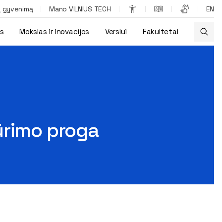
ą gyvenimą
Mano VILNIUS TECH
EN
os
Mokslas ir inovacijos
Verslui
Fakultetai
ūrimo proga