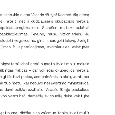
ijos stebuklo diena Vasario 16-ąja! Kasmet šią dieną
gė į ateitį net ir gūdžiausiais okupacijos metais,
 Nepriklausomybės keliu. Šiandien, matant aukštai
 pasididžiavimas Tėvyne, mūsų vizionieriais. Jų
asiduoti negandoms, ginti ir saugoti laisvę, žvelgti
jimas ir įsipareigojimas, svarbiausias valstybės
s signatarai labai gerai suprato švietimo ir mokslo
kalbingas faktas – dar vokiečių okupacijos metais,
yti lietuvių kalba, asmeninėmis iniciatyvomis per
ai tuo metu, kai nebuvo nei švietimo ministerijos,
s davė puikių rezultatų. Vasario 16-ąją paskelbus
vos valstybę“, darbščių šviesuolių dėka valstybė
s tęstinumą, didžiausias vaidmuo tenka švietimui ir