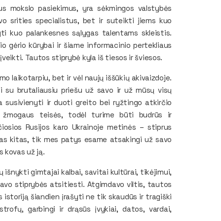
sius mokslo pasiekimus, yra sėkmingos valstybės
o srities specialistus, bet ir suteikti jiems kuo
aryti kuo palankesnes sąlygas talentams skleistis.
inio gėrio kūrybai ir šiame informacinio pertekliaus
eikti. Tautos stiprybė kyla iš tiesos ir šviesos.
 laikotarpiu, bet ir vėl naujų iššūkių akivaizdoje.
si su brutaliausiu priešu už savo ir už mūsų visų
 susivienyti ir duoti greito bei ryžtingo atkirčio
mos žmogaus teisės, todėl turime būti budrūs ir
čiosios Rusijos karo Ukrainoje metinės – stiprus
ekas kitas, tik mes patys esame atsakingi už savo
 kovas už ją.
 išnykti gimtajai kalbai, savitai kultūrai, tikėjimui,
avo stiprybės atsitiesti. Atgimdavo viltis, tautos
istoriją šiandien įrašyti ne tik skaudūs ir tragiški
trofų, garbingi ir drąsūs įvykiai, datos, vardai,