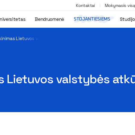
Kontaktai
Mokymasis vis
niversitetas
Bendruomenė
Studij
STOJANTIESIEMS
kinimas Lietuvos valstybės atkūrimo proga
s Lietuvos valstybės atk