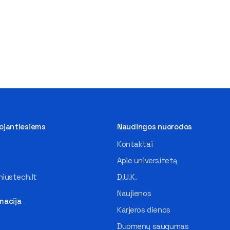
tojantiesiems
Naudingos nuorodos
Kontaktai
Apie universitetą
iustech.lt
D.U.K.
Naujienos
macija
Karjeros dienos
Duomenų saugumas