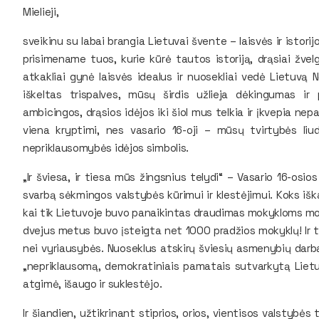
Mielieji,
sveikinu su labai brangia Lietuvai švente – laisvės ir istor
prisimename tuos, kurie kūrė tautos istoriją, drąsiai žvel
atkakliai gynė laisvės idealus ir nuosekliai vedė Lietuvą
iškeltas trispalves, mūsų širdis užlieja dėkingumas ir
ambicingos, drąsios idėjos iki šiol mus telkia ir įkvepia nep
viena kryptimi, nes vasario 16-oji – mūsų tvirtybės liudi
nepriklausomybės idėjos simbolis.
„Ir šviesa, ir tiesa mūs žingsnius telydi“ – Vasario 16-osio
svarbą sėkmingos valstybės kūrimui ir klestėjimui. Koks iš
kai tik Lietuvoje buvo panaikintas draudimas mokykloms mok
dvejus metus buvo įsteigta net 1000 pradžios mokyklų! Ir t
nei vyriausybės. Nuoseklus atskirų šviesių asmenybių darba
„nepriklausomą, demokratiniais pamatais sutvarkytą Lietu
atgimė, išaugo ir suklestėjo.
Ir šiandien, užtikrinant stiprios, orios, vientisos valstybė