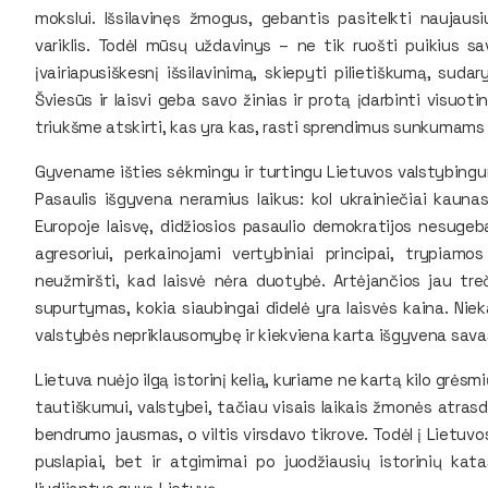
mokslui. Išsilavinęs žmogus, gebantis pasitelkti naujau
variklis. Todėl mūsų uždavinys – ne tik ruošti puikius sav
įvairiapusiškesnį išsilavinimą, skiepyti pilietiškumą, sud
Šviesūs ir laisvi geba savo žinias ir protą įdarbinti visuot
triukšme atskirti, kas yra kas, rasti sprendimus sunkumams įv
Gyvename išties sėkmingu ir turtingu Lietuvos valstybingumo
Pasaulis išgyvena neramius laikus: kol ukrainiečiai kauna
Europoje laisvę, didžiosios pasaulio demokratijos nesugeba
agresoriui, perkainojami vertybiniai principai, trypia
neužmiršti, kad laisvė nėra duotybė. Artėjančios jau tre
supurtymas, kokia siaubingai didelė yra laisvės kaina. Ni
valstybės nepriklausomybę ir kiekviena karta išgyvena savas
Lietuva nuėjo ilgą istorinį kelią, kuriame ne kartą kilo grėsmių
tautiškumui, valstybei, tačiau visais laikais žmonės atrasd
bendrumo jausmas, o viltis virsdavo tikrove. Todėl į Lietuvos 
puslapiai, bet ir atgimimai po juodžiausių istorinių katas