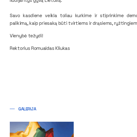
liudijantys gyvą Lietuvą.
Savo kasdiene veikla toliau kurkime ir stiprinkime dem
palikimą, kaip priesaką būti tvirtiems ir drąsiems, ryžtingiem
Vienybė težydi!
Rektorius Romualdas Kliukas
GALERIJA