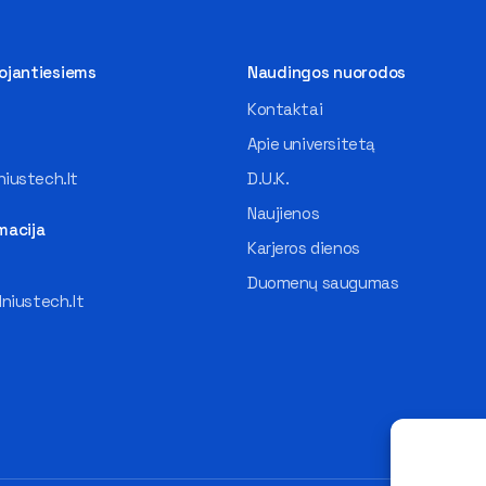
tojantiesiems
Naudingos nuorodos
Kontaktai
Apie universitetą
iustech.lt
D.U.K.
Naujienos
macija
Karjeros dienos
Duomenų saugumas
lniustech.lt