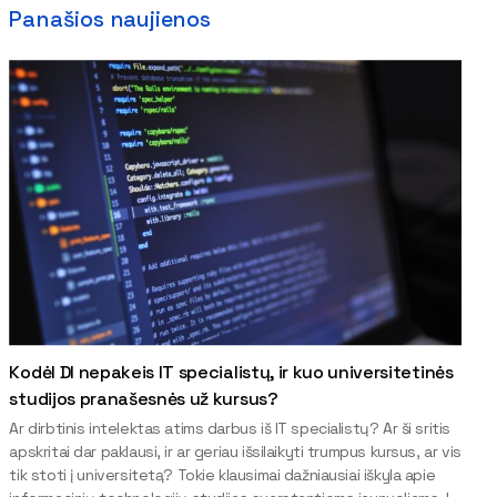
Panašios naujienos
Kodėl DI nepakeis IT specialistų, ir kuo universitetinės
studijos pranašesnės už kursus?
Ar dirbtinis intelektas atims darbus iš IT specialistų? Ar ši sritis
apskritai dar paklausi, ir ar geriau išsilaikyti trumpus kursus, ar vis
tik stoti į universitetą? Tokie klausimai dažniausiai iškyla apie