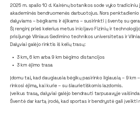
2025 m. spalio 10 d. Kairėnų botanikos sode vyko tradicini
akademinės bendruomenės darbuotojus. Nors penktadienio r
dalyviams – bėgikams ir ėjikams – susirinkti į šventę su ger
Šį renginį prieš kelerius metus inicijavo Fizinių ir technolog
prisijungė Vilniaus Gedimino technikos universitetas ir Vilni
Dalyviai galėjo rinktis iš kelių trasų:
3 km, 6 km arba 9 km bėgimo distancijos
3 km ėjimo trasa
Įdomu tai, kad daugiausia bėgikų pasirinko ilgiausią – 9 km –
rinkosi ėjimą, kai kurie – su šiaurietiškomis lazdomis.
Įveikus trasą, dalyviai galėjo bendrauti tarpusavyje vaišinda
Šventė dar kartą įrodė, kad sportas ir bendrystė gali įveikti 