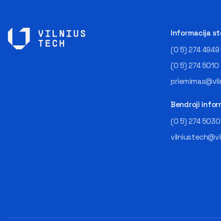
Informacija s
(0 5) 274 4949
(0 5) 274 5010
priemimas@viln
Bendroji infor
(0 5) 274 5030
vilniustech@vi