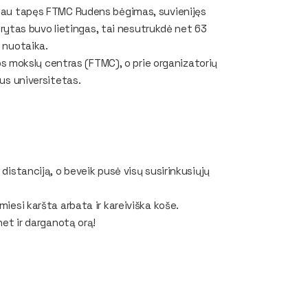
u jau tapęs FTMC Rudens bėgimas, suvienijęs
ytas buvo lietingas, tai nesutrukdė net 63
a nuotaika.
ijos mokslų centras (FTMC), o prie organizatorių
aus universitetas.
 distanciją, o beveik pusė visų susirinkusiųjų
miesi karšta arbata ir kareiviška koše.
net ir darganotą orą!