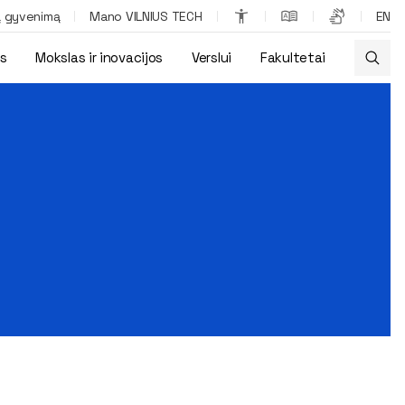
ą gyvenimą
Mano VILNIUS TECH
EN
os
Mokslas ir inovacijos
Verslui
Fakultetai