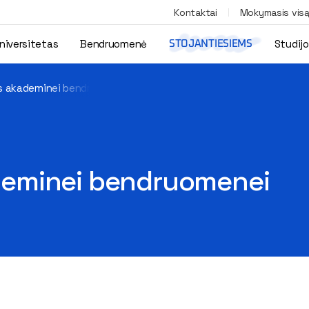
Kontaktai
Mokymasis vis
niversitetas
Bendruomenė
Studij
STOJANTIESIEMS
s akademinei bendruomenei
eminei bendruomenei