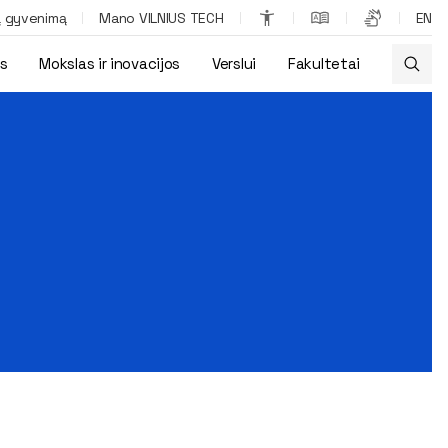
ą gyvenimą
Mano VILNIUS TECH
EN
os
Mokslas ir inovacijos
Verslui
Fakultetai