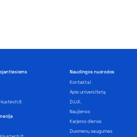
tojantiesiems
Naudingos nuorodos
Kontaktai
Apie universitetą
iustech.lt
D.U.K.
Naujienos
macija
Karjeros dienos
Duomenų saugumas
lniustech.lt