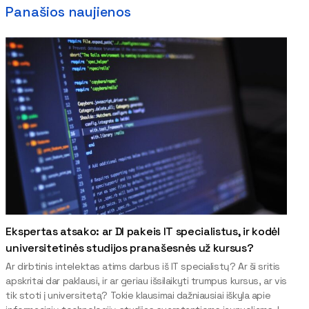
Panašios naujienos
Ekspertas atsako: ar DI pakeis IT specialistus, ir kodėl
universitetinės studijos pranašesnės už kursus?
Ar dirbtinis intelektas atims darbus iš IT specialistų? Ar ši sritis
apskritai dar paklausi, ir ar geriau išsilaikyti trumpus kursus, ar vis
tik stoti į universitetą? Tokie klausimai dažniausiai iškyla apie