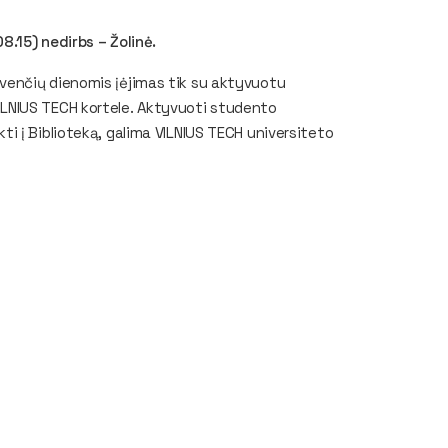
8.15) nedirbs – Žolinė.
ių švenčių dienomis įėjimas tik su aktyvuotu
LNIUS TECH kortele. Aktyvuoti studento
i į Biblioteką, galima VILNIUS TECH universiteto