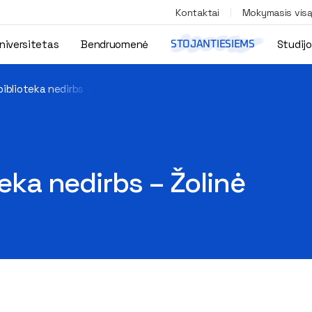
Kontaktai
Mokymasis vis
niversitetas
Bendruomenė
Studij
STOJANTIESIEMS
biblioteka nedirbs – Žolinė
teka nedirbs – Žolinė