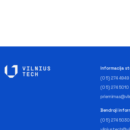
Informacija s
(0 5) 274 4949
(0 5) 274 5010
priemimas@viln
Bendroji infor
(0 5) 274 5030
vilniustech@vi