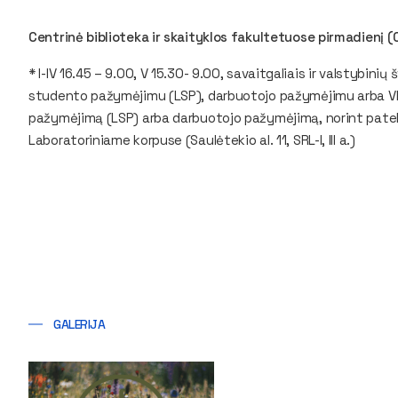
Centrinė biblioteka ir skaityklos fakultetuose pirmadienį (0
* I-IV 16.45 – 9.00, V 15.30- 9.00, savaitgaliais ir valstybin
studento pažymėjimu (LSP), darbuotojo pažymėjimu arba VI
pažymėjimą (LSP) arba darbuotojo pažymėjimą, norint patekt
Laboratoriniame korpuse (Saulėtekio al. 11, SRL-I, III a.)
GALERIJA