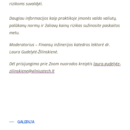
rizikoms suvaldyti.
Daugiau informacijos kaip praktikoje įmonės valdo valiutų,
palūkanų normų ir žaliavų kainų rizikas sužinosite paskaitos
metu.
Moderatorius –
Finansų inžinerijos katedros lektorė dr.
Laura Gudelytė-Žilinskienė.
Dėl prisijungimo prie Zoom nuorodos kreiptis
laura.gudelyte-
zilinskiene
@vilniustech.lt
GALERIJA