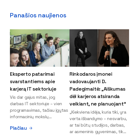
Panašios naujienos
Eksperto patarimai
Rinkodaros įmonei
svarstantiems apie
vadovaujanti D.
karjerą IT sektoriuje
Padegimaitė: „Aiškumas
dėl karjeros atsiranda
Vis dar gajus mitas, jog
veikiant, ne planuojant“
darbas IT sektoriuje – vien
programavimas, tačiau įgytas
„Kiekviena idėja, kuria tiki, yra
informacinių mokslų
verta išbandymo – nesvarbu,
išsilavinimas gali atverti kur
ar tai būtų studijos, darbas,
Plačiau
kas daugiau durų ir net
ar asmeninis gyvenimas, tik
užauginti iki vadovų. Sparčiai
bandydamas naujus dalykus