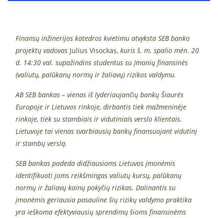
Finansų inžinerijos katedros kvietimu atvyksta
SEB banko
projektų vadovas
Julius Visockas,
kuris š. m. spalio mėn. 20
d. 14:30 val.
supažindins studentus su Įmonių finansinės
(valiutų, palūkanų normų ir žaliavų) rizikos valdymu.
AB SEB bankas – vienas iš lyderiaujančių bankų Šiaurės
Europoje ir Lietuvos rinkoje, dirbantis tiek mažmeninėje
rinkoje, tiek su stambiais ir vidutiniais verslo klientais.
Lietuvoje tai vienas svarbiausių bankų finansuojant vidutinį
ir stambų verslą.
SEB bankas padeda didžiausioms Lietuvos įmonėmis
identifikuoti joms reikšmingas valiutų kursų, palūkanų
normų ir žaliavų kainų pokyčių rizikas. Dalinantis su
įmonėmis geriausia pasauline šių rizikų valdymo praktika
yra ieškoma efektyviausių sprendimų šioms finansinėms