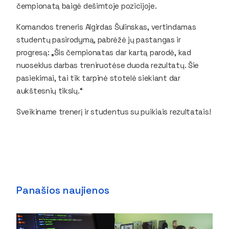
čempionatą baigė dešimtoje pozicijoje.
Komandos treneris Algirdas Šulinskas, vertindamas
studentų pasirodymą, pabrėžė jų pastangas ir
progresą: „Šis čempionatas dar kartą parodė, kad
nuoseklus darbas treniruotėse duoda rezultatų. Šie
pasiekimai, tai tik tarpinė stotelė siekiant dar
aukštesnių tikslų.“
Sveikiname trenerį ir studentus su puikiais rezultatais!
Panašios naujienos