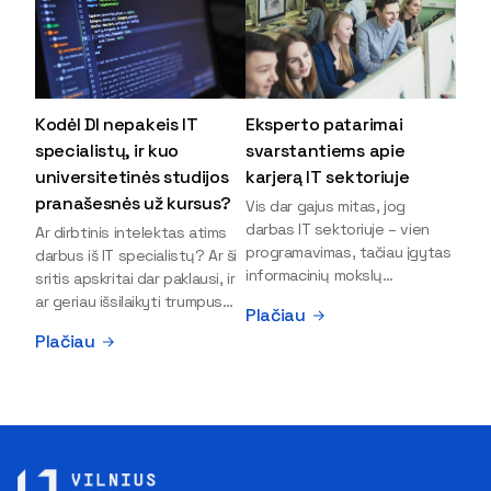
Kodėl DI nepakeis IT
Eksperto patarimai
specialistų, ir kuo
svarstantiems apie
universitetinės studijos
karjerą IT sektoriuje
pranašesnės už kursus?
Vis dar gajus mitas, jog
darbas IT sektoriuje – vien
Ar dirbtinis intelektas atims
programavimas, tačiau įgytas
darbus iš IT specialistų? Ar ši
informacinių mokslų
sritis apskritai dar paklausi, ir
išsilavinimas gali atverti kur
ar geriau išsilaikyti trumpus
Plačiau
kas daugiau durų ir net
kursus, ar vis tik stoti į
Plačiau
užauginti iki vadovų. Sparčiai
universitetą? Tokie klausimai
keičiantis technologijoms,
dažniausiai iškyla apie
šiandien darbo rinkoje trūksta
informacinių technologijų
dirbtinio intelekto (DI),
studijas svarstantiems
kibernetinio saugumo,
jaunuoliams. Iš šiuos ir kitus
debesijos ekspertų,
klausimus apie šio sektoriaus
duomenų analitikų.
ypatybes bei universitetinių