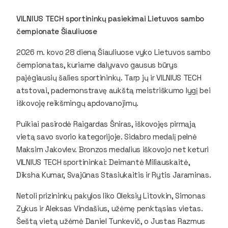
VILNIUS TECH sportininkų pasiekimai Lietuvos sambo
čempionate Šiauliuose
2026 m. kovo 28 dieną Šiauliuose vyko Lietuvos sambo
čempionatas, kuriame dalyvavo gausus būrys
pajėgiausių šalies sportininkų. Tarp jų ir VILNIUS TECH
atstovai, pademonstravę aukštą meistriškumo lygį bei
iškovoję reikšmingų apdovanojimų.
Puikiai pasirodė Raigardas Šniras, iškovojęs pirmąją
vietą savo svorio kategorijoje. Sidabro medalį pelnė
Maksim Jakovlev. Bronzos medalius iškovojo net keturi
VILNIUS TECH sportininkai: Deimantė Miliauskaitė,
Diksha Kumar, Svajūnas Stasiukaitis ir Rytis Jaraminas.
Netoli prizininkų pakylos liko Oleksiy Litovkin, Simonas
Zykus ir Aleksas Vindašius, užėmę penktąsias vietas.
Šeštą vietą užėmė Daniel Tunkevič, o Justas Razmus