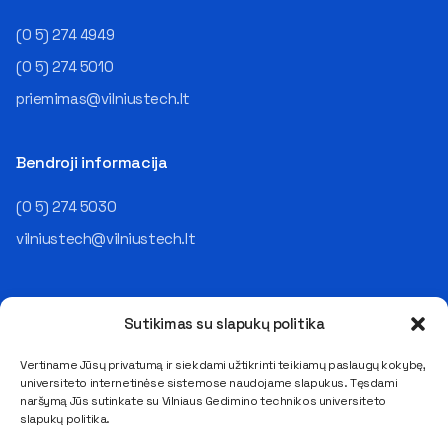
organizaciniais darbais, buvo
šioje srityje – itin platus. Pats
azartiška ir smalsi. Tuomet
(0 5) 274 4949
A. Juozapavičius karjerą
pasireiškė ir jos polinkis į
pradėjo kaip programuotojas
socialinius mokslus. „Nors
(0 5) 274 5010
tuometiniame Lietuvovos
aiškios vizijos nei studijoms,
priemimas@vilniustech.lt
telekome. Vėliau jis dirbo
nei profesinei karjerai
analitiku ir IT projektų vadovu,
neturėjau, pasąmoningai
vadovavo įvairiems
jaučiau trauką dirbti ir
Bendroji informacija
padaliniams, o galiausiai – ir
bendrauti su žmonėmis, o
visai IT įmonei. Šiandien jis
šiandien savo darbe to turiu
įmonių grupės „NRD
(0 5) 274 5030
tikrai daug“, – šypsosi
Companies“– operacijų
pašnekovė. Apie konkretesnį
vilniustech@vilniustech.lt
vadovas (COO), atsakingas už
studijų krypties pasirinkimą ji
visą organizacijos veikimo
ėmė galvoti dar 10-oje, o
„mechaniką“: „Savo darbe
galutinį sprendimą priėmė 11-
rūpinuosi, kad organizacija ne
oje klasėje. Juo tapo
Sutikimas su slapukų politika
tik kurtų technologinius
ekonomika, Dovilei
sprendimus klientams, bet ir
pasirodžiusi ne tik įdomi, bet
Vertiname Jūsų privatumą ir siekdami užtikrinti teikiamų paslaugų kokybę,
pati veiktų patikimai, saugiai,
ir pakankamai plati sritis,
universiteto internetinėse sistemose naudojame slapukus. Tęsdami
Saulėtekio al. 11, LT-10223 Vilnius
prognozuojamai ir
apimanti įvairius verslo,
naršymą Jūs sutinkate su Vilniaus Gedimino technikos universiteto
E. pristatymo dėžutės adresas 111950243
profesionaliai. Tai – labai
slapukų politika.
finansų, vadybos ir
įvairus darbas: nuo
Duomenys kaupiami ir saugomi Juridinių asmenų registre
visuomenės procesus.