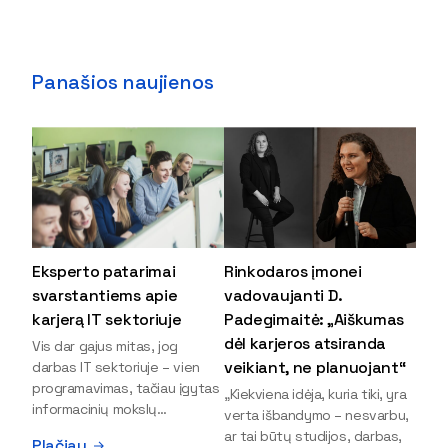
Panašios naujienos
Eksperto patarimai
Rinkodaros įmonei
svarstantiems apie
vadovaujanti D.
karjerą IT sektoriuje
Padegimaitė: „Aiškumas
dėl karjeros atsiranda
Vis dar gajus mitas, jog
veikiant, ne planuojant“
darbas IT sektoriuje – vien
programavimas, tačiau įgytas
„Kiekviena idėja, kuria tiki, yra
informacinių mokslų
verta išbandymo – nesvarbu,
išsilavinimas gali atverti kur
ar tai būtų studijos, darbas,
Plačiau