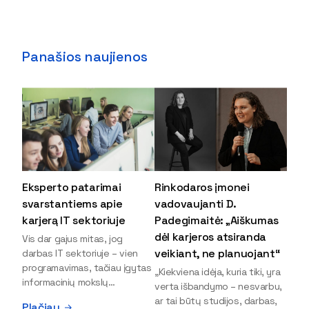
Panašios naujienos
Eksperto patarimai
Rinkodaros įmonei
svarstantiems apie
vadovaujanti D.
karjerą IT sektoriuje
Padegimaitė: „Aiškumas
dėl karjeros atsiranda
Vis dar gajus mitas, jog
veikiant, ne planuojant“
darbas IT sektoriuje – vien
programavimas, tačiau įgytas
„Kiekviena idėja, kuria tiki, yra
informacinių mokslų
verta išbandymo – nesvarbu,
išsilavinimas gali atverti kur
ar tai būtų studijos, darbas,
Plačiau