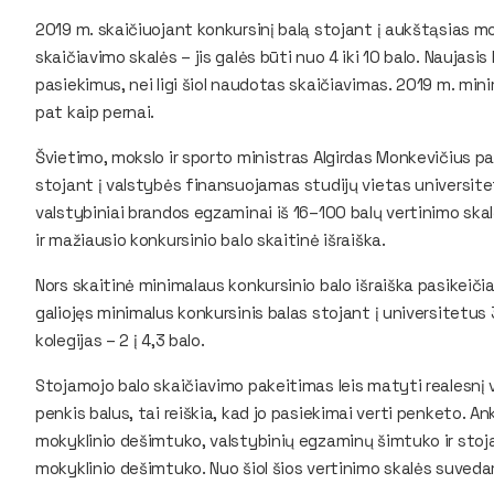
2019 m. skaičiuojant konkursinį balą stojant į aukštąsias m
skaičiavimo skalės – jis galės būti nuo 4 iki 10 balo. Naujas
pasiekimus, nei ligi šiol naudotas skaičiavimas. 2019 m. min
pat kaip pernai.
Švietimo, mokslo ir sporto ministras Algirdas Monkevičius p
stojant į valstybės finansuojamas studijų vietas universitet
valstybiniai brandos egzaminai iš 16–100 balų vertinimo skalė
ir mažiausio konkursinio balo skaitinė išraiška.
Nors skaitinė minimalaus konkursinio balo išraiška pasikeičia,
galiojęs minimalus konkursinis balas stojant į universitetus 
kolegijas – 2 į 4,3 balo.
Stojamojo balo skaičiavimo pakeitimas leis matyti realesnį v
penkis balus, tai reiškia, kad jo pasiekimai verti penketo. A
mokyklinio dešimtuko, valstybinių egzaminų šimtuko ir stoj
mokyklinio dešimtuko. Nuo šiol šios vertinimo skalės suveda