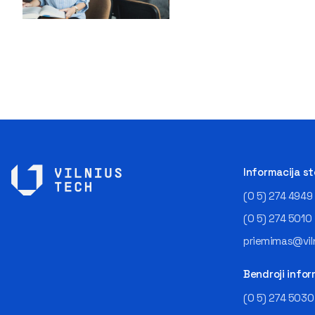
Informacija s
(0 5) 274 4949
(0 5) 274 5010
priemimas@viln
Bendroji infor
(0 5) 274 5030