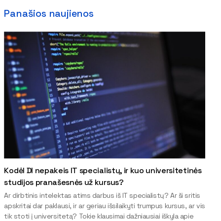
Panašios naujienos
Kodėl DI nepakeis IT specialistų, ir kuo universitetinės
studijos pranašesnės už kursus?
Ar dirbtinis intelektas atims darbus iš IT specialistų? Ar ši sritis
apskritai dar paklausi, ir ar geriau išsilaikyti trumpus kursus, ar vis
tik stoti į universitetą? Tokie klausimai dažniausiai iškyla apie