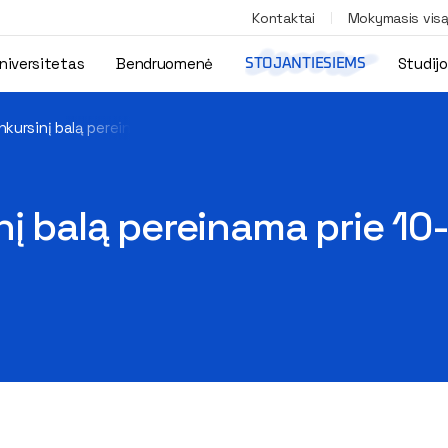
Kontaktai
Mokymasis vis
niversitetas
Bendruomenė
Studij
STOJANTIESIEMS
nkursinį balą pereinama prie 10-balės skaičiavimo skalės
nį balą pereinama prie 10