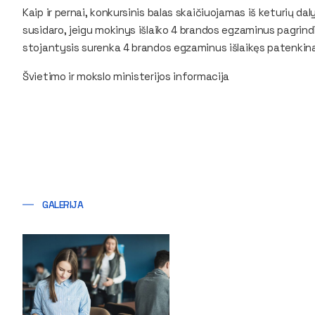
Kaip ir pernai, konkursinis balas skaičiuojamas iš keturių da
susidaro, jeigu mokinys išlaiko 4 brandos egzaminus pagrindin
stojantysis surenka 4 brandos egzaminus išlaikęs patenkin
Švietimo ir mokslo ministerijos informacija
GALERIJA