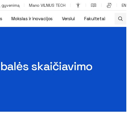
ą gyvenimą
Mano VILNIUS TECH
EN
os
Mokslas ir inovacijos
Verslui
Fakultetai
-balės skaičiavimo