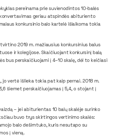
okyklas pereinama prie suvienodintos 10-balės
is konvertavimas geriau atspindės abituriento
imalaus konkursinio balo kartelė išlaikoma tokia
atvirtino 2019 m. mažiausius konkursinius balus
uose ir kolegijose. Skaičiuojant konkursinį balą
s bus perskaičiuojami į 4–10 skalę, dėl to keičiasi
 jo vertė išlieka tokia pat kaip pernai. 2018 m.
3,6 šiemet perskaičiuojamas į 5,4, o stojant į
aizdą – jei abiturientas 10 balų skalėje surinko
nksčiau buvo trys skirtingos vertinimo skalės:
amojo balo dešimtuko, kuris nesutapo su
mos į vieną.