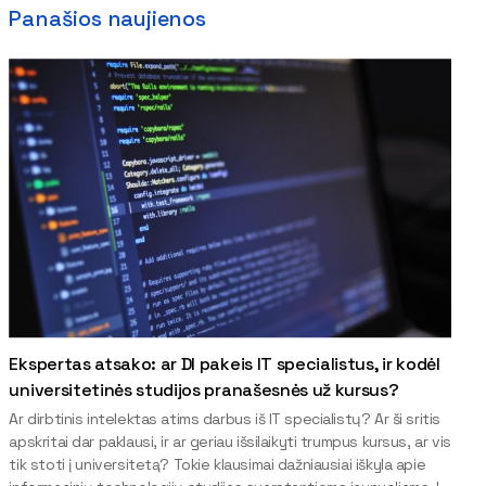
Panašios naujienos
Ekspertas atsako: ar DI pakeis IT specialistus, ir kodėl
universitetinės studijos pranašesnės už kursus?
Ar dirbtinis intelektas atims darbus iš IT specialistų? Ar ši sritis
apskritai dar paklausi, ir ar geriau išsilaikyti trumpus kursus, ar vis
tik stoti į universitetą? Tokie klausimai dažniausiai iškyla apie