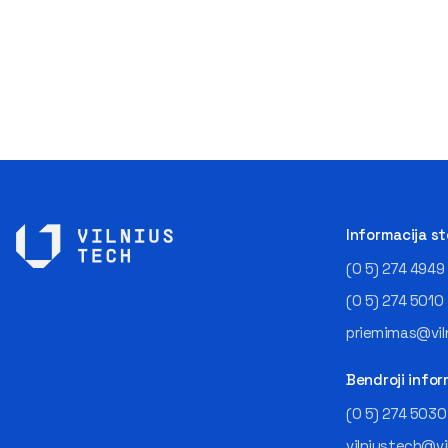
Informacija s
(0 5) 274 4949
(0 5) 274 5010
priemimas@viln
Bendroji infor
(0 5) 274 5030
vilniustech@vi