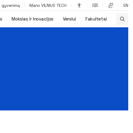
ą gyvenimą
Mano VILNIUS TECH
EN
os
Mokslas ir inovacijos
Verslui
Fakultetai