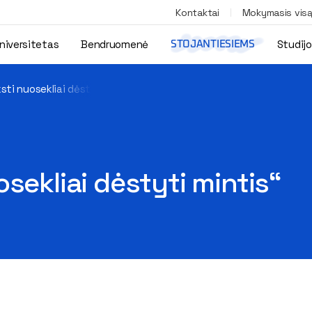
Kontaktai
Mokymasis vis
niversitetas
Bendruomenė
Studij
STOJANTIESIEMS
sti nuosekliai dėstyti mintis“
sekliai dėstyti mintis“