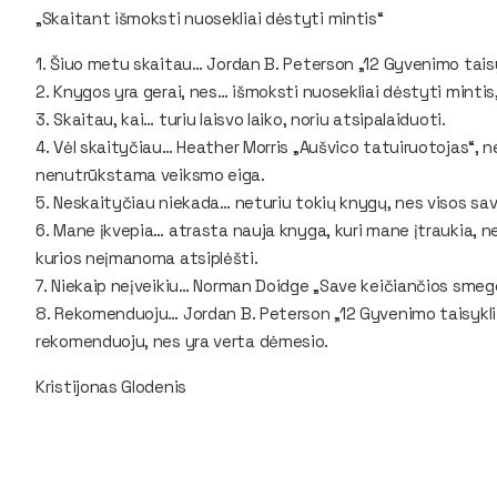
„Skaitant išmoksti nuosekliai dėstyti mintis“
1. Šiuo metu skaitau…
Jordan B. Peterson „12 Gyvenimo taisy
2. Knygos yra gerai, nes…
išmoksti nuosekliai dėstyti mintis
3. Skaitau, kai…
turiu laisvo laiko, noriu atsipalaiduoti.
4. Vėl skaityčiau…
Heather Morris „Aušvico tatuiruotojas“, ne
nenutrūkstama veiksmo eiga.
5. Neskaityčiau niekada…
neturiu tokių knygų, nes visos sav
6. Mane įkvepia…
atrasta nauja knyga, kuri mane įtraukia, n
kurios neįmanoma atsiplėšti.
7. Niekaip neįveikiu…
Norman Doidge „Save keičiančios smeg
8. Rekomenduoju…
Jordan B. Peterson „12 Gyvenimo taisyklių
rekomenduoju, nes yra verta dėmesio.
Kristijonas Glodenis