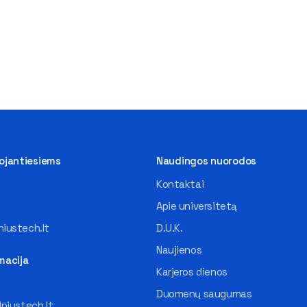
tojantiesiems
Naudingos nuorodos
Kontaktai
Apie universitetą
iustech.lt
D.U.K.
Naujienos
macija
Karjeros dienos
Duomenų saugumas
lniustech.lt