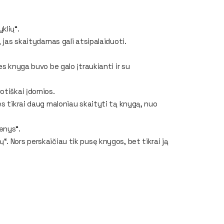
klių“.
, jas skaitydamas gali atsipalaiduoti.
s knyga buvo be galo įtraukianti ir su
otiškai įdomios.
es tikrai daug maloniau skaityti tą knygą, nuo
enys“.
“. Nors perskaičiau tik pusę knygos, bet tikrai ją