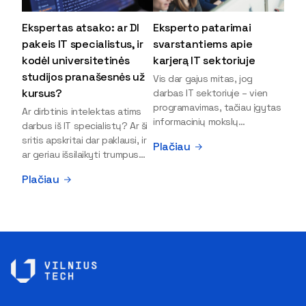
Ekspertas atsako: ar DI
Eksperto patarimai
pakeis IT specialistus, ir
svarstantiems apie
kodėl universitetinės
karjerą IT sektoriuje
studijos pranašesnės už
Vis dar gajus mitas, jog
kursus?
darbas IT sektoriuje – vien
programavimas, tačiau įgytas
Ar dirbtinis intelektas atims
informacinių mokslų
darbus iš IT specialistų? Ar ši
išsilavinimas gali atverti kur
sritis apskritai dar paklausi, ir
Plačiau
kas daugiau durų ir net
ar geriau išsilaikyti trumpus
užauginti iki vadovų. Sparčiai
kursus, ar vis tik stoti į
Plačiau
keičiantis technologijoms,
universitetą? Tokie klausimai
šiandien darbo rinkoje trūksta
dažniausiai iškyla apie
dirbtinio intelekto (DI),
informacinių technologijų
kibernetinio saugumo,
studijas svarstantiems
debesijos ekspertų,
jaunuoliams. Iš šiuos ir kitus
duomenų analitikų.
klausimus apie šio sektoriaus
Apsispręsti dėl studijų
ypatybes bei universitetinių
programos ar karjeros
studijų pranašumą pasakoja
krypties neretai trukdo
VILNIUS TECH Fundamentinių