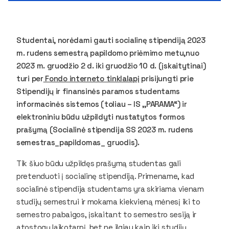
Studentai, norėdami gauti socialinę stipendiją 2023
m. rudens semestrą papildomo priėmimo metu,nuo
2023 m. gruodžio 2 d. iki gruodžio 10 d. (įskaitytinai)
turi per
Fondo interneto tinklalapį
prisijungti prie
Stipendijų ir finansinės paramos studentams
informacinės sistemos (toliau – IS ,,PARAMA“) ir
elektroniniu būdu užpildyti nustatytos formos
prašymą (Socialinė stipendija SS 2023 m. rudens
semestras_papildomas_ gruodis).
Tik šiuo būdu užpildęs prašymą studentas gali
pretenduoti į socialinę stipendiją. Primename, kad
socialinė stipendija studentams yra skiriama vienam
studijų semestrui ir mokama kiekvieną mėnesį iki to
semestro pabaigos, įskaitant to semestro sesiją ir
atostogų laikotarpį, bet ne ilgiau kaip iki studijų