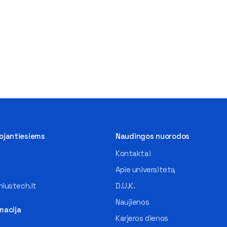
tojantiesiems
Naudingos nuorodos
Kontaktai
Apie universitetą
iustech.lt
D.U.K.
Naujienos
macija
Karjeros dienos