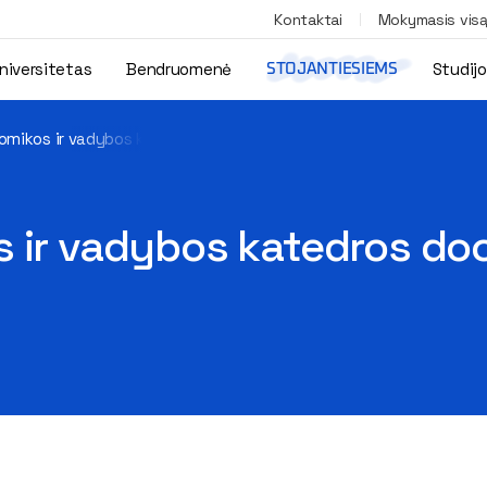
Kontaktai
Mokymasis vis
niversitetas
Bendruomenė
Studij
STOJANTIESIEMS
omikos ir vadybos katedros docentas išleido monografiją
 ir vadybos katedros doc