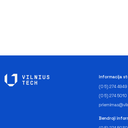
Informacija s
(0 5) 274 4949
(0 5) 274 5010
priemimas@viln
Bendroji infor
(0 5) 274 5030