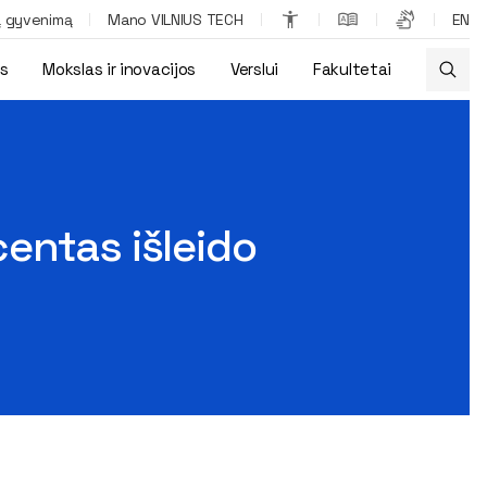
ą gyvenimą
Mano VILNIUS TECH
EN
os
Mokslas ir inovacijos
Verslui
Fakultetai
entas išleido