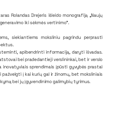
ras Rolandas Drejeris išleido monografiją
„Naujų
ų generavimo iki sėkmės vertinimo"
.
ems, siekiantiems moksliniu pagrindu perprasti
spektus.
teminti, apibendrinti informaciją, daryti išvadas.
tstovai bei pradedantieji verslininkai, bet ir verslo
ba inovatyviais sprendimais įpūsti gyvybės prastai
pažvelgti į kai kurių gal ir žinomų, bet moksliniais
kymą bei jų įgyvendinimo galimybių tyrimus.