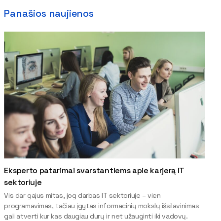
Panašios naujienos
Eksperto patarimai svarstantiems apie karjerą IT
sektoriuje
Vis dar gajus mitas, jog darbas IT sektoriuje – vien
programavimas, tačiau įgytas informacinių mokslų išsilavinimas
gali atverti kur kas daugiau durų ir net užauginti iki vadovų.