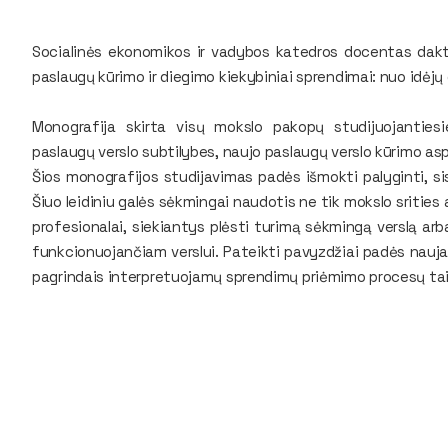
Socialinės ekonomikos ir vadybos katedros docentas dakta
paslaugų kūrimo ir diegimo kiekybiniai sprendimai: nuo idėj
Monografija skirta visų mokslo pakopų studijuojantiesi
paslaugų verslo subtilybes, naujo paslaugų verslo kūrimo a
Šios monografijos studijavimas padės išmokti palyginti, sis
Šiuo leidiniu galės sėkmingai naudotis ne tik mokslo srities a
profesionalai, siekiantys plėsti turimą sėkmingą verslą ar
funkcionuojančiam verslui. Pateikti pavyzdžiai padės naujai 
pagrindais interpretuojamų sprendimų priėmimo procesų tai