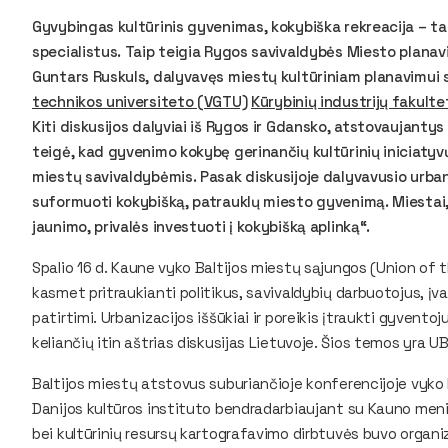
Gyvybingas kultūrinis gyvenimas, kokybiška rekreacija – tai 
specialistus. Taip teigia Rygos savivaldybės Miesto plan
Guntars Ruskuls, dalyvavęs miestų kultūriniam planavimui s
technikos universiteto (VGTU)
Kūrybinių industrijų fakulte
Kiti diskusijos dalyviai iš Rygos ir Gdansko, atstovaujantys
teigė, kad gyvenimo kokybę gerinančių kultūrinių iniciaty
miestų savivaldybėmis. Pasak diskusijoje dalyvavusio urbani
suformuoti kokybišką, patrauklų miesto gyvenimą. Miestai,
jaunimo, privalės investuoti į kokybišką aplinką“.
Spalio 16 d. Kaune vyko Baltijos miestų sąjungos (Union of t
kasmet pritraukianti politikus, savivaldybių darbuotojus, įvai
patirtimi. Urbanizacijos iššūkiai ir poreikis įtraukti gyvento
keliančių itin aštrias diskusijas Lietuvoje. Šios temos yra
Baltijos miestų atstovus suburiančioje konferencijoje vyko K
Danijos kultūros instituto bendradarbiaujant su Kauno menin
bei kultūrinių resursų kartografavimo dirbtuvės buvo organizu