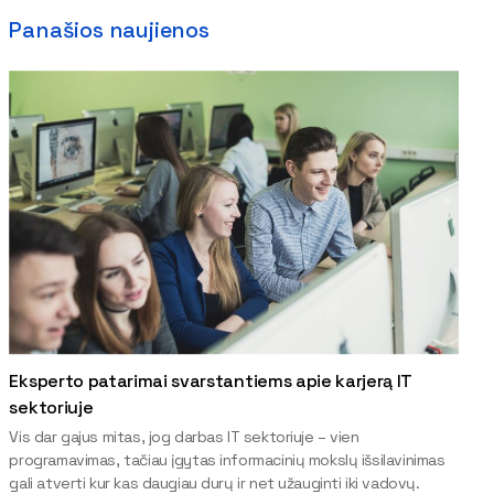
Panašios naujienos
Eksperto patarimai svarstantiems apie karjerą IT
sektoriuje
Vis dar gajus mitas, jog darbas IT sektoriuje – vien
programavimas, tačiau įgytas informacinių mokslų išsilavinimas
gali atverti kur kas daugiau durų ir net užauginti iki vadovų.