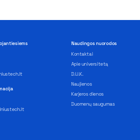
tojantiesiems
Naudingos nuorodos
Kontaktai
Apie universitetą
iustech.lt
D.U.K.
Naujienos
macija
Karjeros dienos
Duomenų saugumas
lniustech.lt