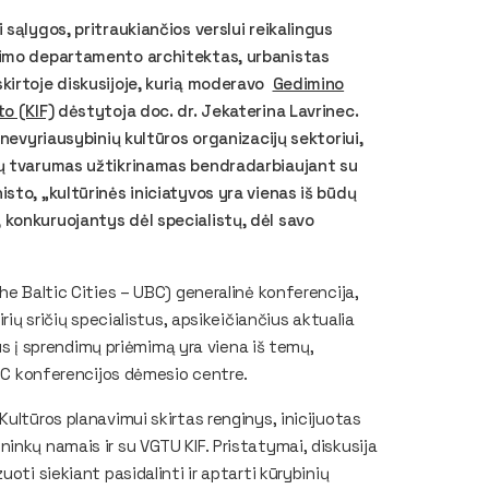
sąlygos, pritraukiančios verslui reikalingus
avimo departamento architektas, urbanistas
kirtoje diskusijoje, kurią moderavo
Gedimino
to
(KIF)
dėstytoja doc. dr. Jekaterina Lavrinec.
 nevyriausybinių kultūros organizacijų sektoriui,
vų tvarumas užtikrinamas bendradarbiaujant su
sto, „kultūrinės iniciatyvos yra vienas iš būdų
 konkuruojantys dėl specialistų, dėl savo
he Baltic Cities – UBC) generalinė konferencija,
rių sričių specialistus, apsikeičiančius aktualia
jus į sprendimų priėmimą yra viena iš temų,
 UBC konferencijos dėmesio centre.
ultūros planavimui skirtas renginys, inicijuotas
inkų namais ir su VGTU KIF. Pristatymai, diskusija
oti siekiant pasidalinti ir aptarti kūrybinių