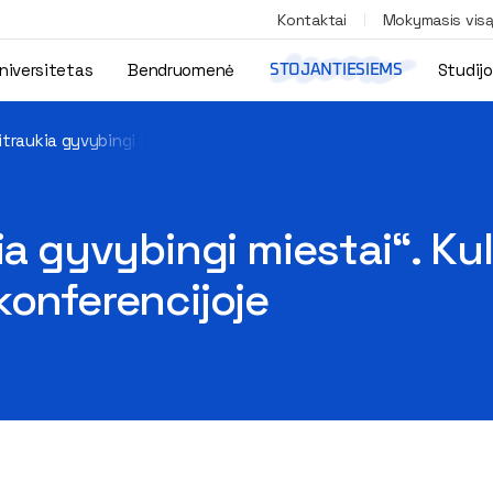
Kontaktai
Mokymasis vis
niversitetas
Bendruomenė
Studij
STOJANTIESIEMS
ritraukia gyvybingi miestai“. Kultūriniam planavimui skirtas reng
ia gyvybingi miestai“. Ku
konferencijoje