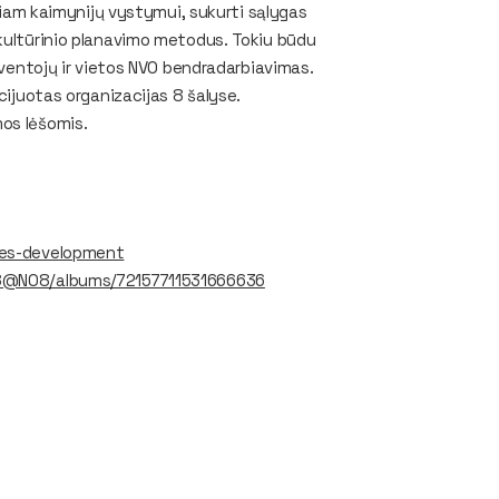
ukiam kaimynijų vystymui, sukurti sąlygas
 kultūrinio planavimo metodus. Tokiu būdu
gyventojų ir vietos NVO bendradarbiavimas.
cijuotas organizacijas 8 šalyse.
mos lėšomis.
ties-development
78@N08/albums/72157711531666636