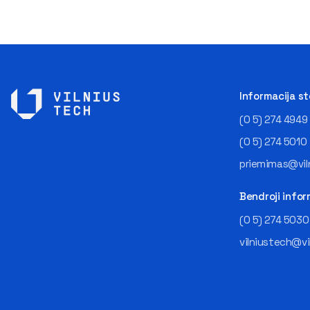
Informacija s
(0 5) 274 4949
(0 5) 274 5010
priemimas@viln
Bendroji infor
(0 5) 274 5030
vilniustech@vi