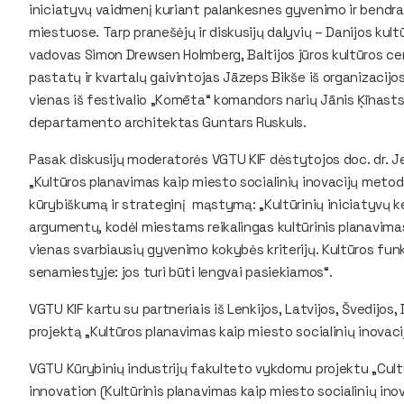
iniciatyvų vaidmenį kuriant palankesnes gyvenimo ir bendrad
miestuose. Tarp pranešėjų ir diskusijų dalyvių – Danijos kultūr
vadovas Simon Drewsen Holmberg, Baltijos jūros kultūros c
pastatų ir kvartalų gaivintojas Jāzeps Bikše iš organizacijos
vienas iš festivalio „Komēta“ komandors narių Jānis Ķīnast
departamento architektas Guntars Ruskuls.
Pasak diskusijų moderatorės VGTU KIF dėstytojos doc. dr. Je
„Kultūros planavimas kaip miesto socialinių inovacijų metoda
kūrybiškumą ir strateginį mąstymą: „Kultūrinių iniciatyvų kel
argumentų, kodėl miestams reikalingas kultūrinis planavimas
vienas svarbiausių gyvenimo kokybės kriterijų. Kultūros fun
senamiestyje: jos turi būti lengvai pasiekiamos“.
VGTU KIF kartu su partneriais iš Lenkijos, Latvijos, Švedijos,
projektą „Kultūros planavimas kaip miesto socialinių inova
VGTU Kūrybinių industrijų fakulteto vykdomu projektu „Cult
innovation (Kultūrinis planavimas kaip miesto socialinių ino