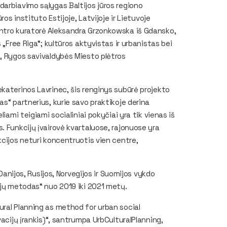
arbiavimo sąlygas Baltijos jūros regiono
os instituto Estijoje, Latvijoje ir Lietuvoje
entro kuratorė Aleksandra Grzonkowska iš Gdansko,
 „Free Riga“; kultūros aktyvistas ir urbanistas bei
s, Rygos savivaldybės Miesto plėtros
katerinos Lavrinec, šis renginys subūrė projekto
s“ partnerius, kurie savo praktikoje derina
iami teigiami socialiniai pokyčiai yra tik vienas iš
. Funkcijų įvairovė kvartaluose, rajonuose yra
kcijos neturi koncentruotis vien centre,
 Danijos, Rusijos, Norvegijos ir Suomijos vykdo
cijų metodas“ nuo 2019 iki 2021 metų.
ural Planning as method for urban social
vacijų įrankis)“, santrumpa UrbCulturalPlanning,