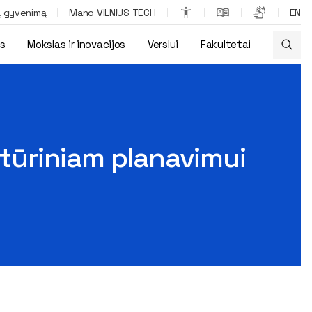
ą gyvenimą
Mano VILNIUS TECH
EN
os
Mokslas ir inovacijos
Verslui
Fakultetai
inys UBC konferencijoje
ltūriniam planavimui