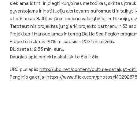
siekiama ištirti ir įdiegti kūrybines metodikas, skirtas įtra
gyventojams ir institucijų atstovams suformuoti ir taikyti
stiprinamas Baltijos jūros regiono valstybinių institucijų, 
Tarptautinis projektas jungia 14 projekto partnerių ir 35 aso
Projektas finansuojamas Interreg Baltic Sea Region progra
Projekto trukmė: 2019 m. sausis – 2021 m. birželis.
Biudžetas: 2,53 mln. eurų.
Daugiau apie projektą skaitykite
čia
ir
čia
.
UBC puslapis:
http://ubc.net/content/culture-catalyst-ci
Renginio galerija:
https://www.flickr.com/photos/1402926