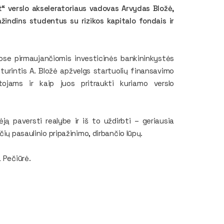
t“ verslo akseleratoriaus vadovas Arvydas Bložė,
ažindins studentus su rizikos kapitalo fondais ir
ose pirmaujančiomis investicinės bankininkystės
turintis A. Bložė apžvelgs startuolių finansavimo
tojams ir kaip juos pritraukti kuriamo verslo
ą paversti realybe ir iš to uždirbti – geriausia
ių pasaulinio pripažinimo, dirbančio lūpų.
 Pečiūrė.