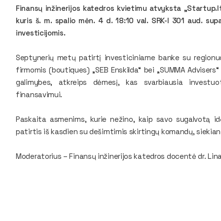
Finansų inžinerijos katedros kvietimu atvyksta „Startup.l
kuris š. m. spalio mėn. 4 d. 18:10 val. SRK-I 301 aud. sup
investicijomis.
Septynerių metų patirtį investiciniame banke su regionu
firmomis (boutiques) „SEB Enskilda“ bei „SUMMA Advisers“ 
galimybes, atkreips dėmesį, kas svarbiausia investuo
finansavimui.
Paskaita asmenims, kurie nežino, kaip savo sugalvotą idėj
patirtis iš kasdien su dešimtimis skirtingų komandų, siekianč
Moderatorius – Finansų inžinerijos katedros
docentė dr. Lina