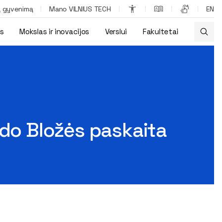
ą gyvenimą
Mano VILNIUS TECH
EN
os
Mokslas ir inovacijos
Verslui
Fakultetai
ydo Bložės paskaita