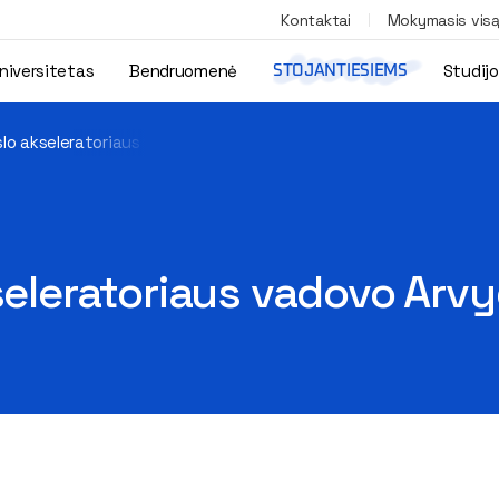
Kontaktai
Mokymasis vis
niversitetas
Bendruomenė
Studij
STOJANTIESIEMS
rslo akseleratoriaus vadovo Arvydo Bložės paskaita
kseleratoriaus vadovo Arv