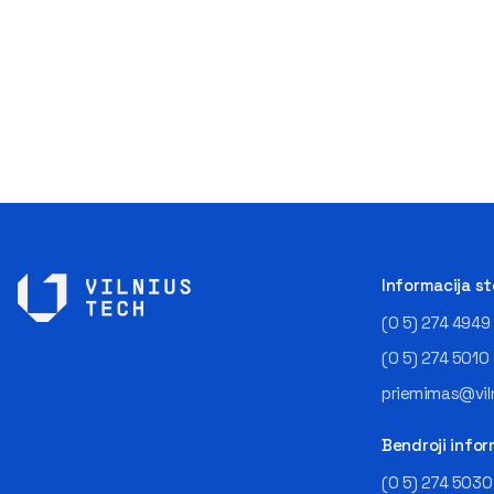
Informacija s
(0 5) 274 4949
(0 5) 274 5010
priemimas@viln
Bendroji infor
(0 5) 274 5030