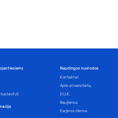
tojantiesiems
Naudingos nuorodos
Kontaktai
Apie universitetą
iustech.lt
D.U.K.
Naujienos
macija
Karjeros dienos