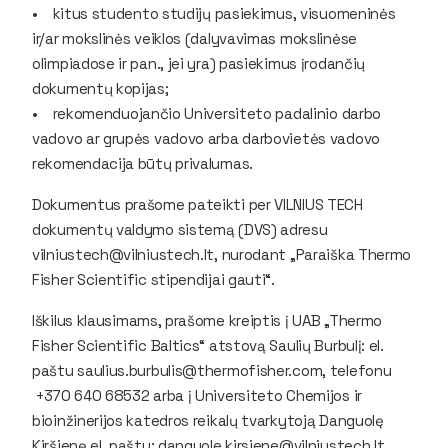
• kitus studento studijų pasiekimus, visuomeninės
ir/ar mokslinės veiklos (dalyvavimas mokslinėse
olimpiadose ir pan., jei yra) pasiekimus įrodančių
dokumentų kopijas;
• rekomenduojančio Universiteto padalinio darbo
vadovo ar grupės vadovo arba darbovietės vadovo
rekomendacija būtų privalumas.
Dokumentus prašome pateikti per VILNIUS TECH
dokumentų valdymo sistemą (DVS) adresu
vilniustech@vilniustech.lt, nurodant „Paraiška Thermo
Fisher Scientific stipendijai gauti“.
Iškilus klausimams, prašome kreiptis į UAB „Thermo
Fisher Scientific Baltics“ atstovą Saulių Burbulį: el.
paštu saulius.burbulis@thermofisher.com, telefonu
+370 640 68532 arba į Universiteto Chemijos ir
bioinžinerijos katedros reikalų tvarkytoją Danguolę
Kiršienę el. paštu: danguole.kirsiene@vilniustech.lt