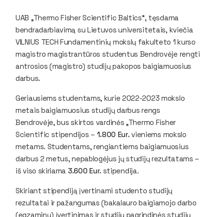
UAB „Thermo Fisher Scientific Baltics“, tęsdama
bendradarbiavimą su Lietuvos universitetais, kviečia
VILNIUS TECH Fundamentinių mokslų fakulteto 1 kurso
magistro magistrantūros studentus Bendrovėje rengti
antrosios (magistro) studijų pakopos baigiamuosius
darbus.
Geriausiems studentams, kurie 2022-2023 mokslo
metais baigiamuosius studijų darbus rengs
Bendrovėje, bus skirtos vardinės „Thermo Fisher
Scientific stipendijos –
1.800 Eur.
vieniems mokslo
metams. Studentams, rengiantiems baigiamuosius
darbus 2 metus, nepablogėjus jų studijų rezultatams –
iš viso skiriama
3.600 Eur.
stipendija.
Skiriant stipendiją įvertinami studento studijų
rezultatai ir pažangumas (bakalauro baigiamojo darbo
(egzaminų) įvertinimas ir studijų pagrindinės studijų