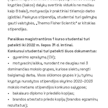
krypties (šakos) dalykų svertinis vidurkis ne mažiau
kaip 8 balai), motyvacija ir praktiniai tiriamojo darbo
įgūdžiai. Paskyrus stipendiją, studentai turi galimybę
gauti valstybės, „Thermo Fisher Scientic“ ar kitokias
stipendijas.
Paraiškas magistrantūros 1 kurso studentai turi
pateikti iki 2022 m. liepos 31 d. imtinai.
Konkursui studentai turi pateikti šiuos dokumentus:
• gyvenimo aprašymą (CV);
• motyvacinį laišką, nurodant ne daugiau nei 3
dominančias mokslo grupes, kuriose siektų rengti
baigiamąjį darbą. Visos siūlomos grupės ir jų tyrimų
kryptys nurodytos stipendijos skyrimo 2022–2023
mokslo metams stipendijos konkurso sąlygose;
• bakalauro diplomo ir priedėlio kopijas;
• brandos atestato priedo kopiją (brandos egzaminų
rezultatus);