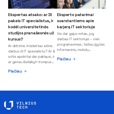
Ekspertas atsako: ar DI
Eksperto patarimai
pakeis IT specialistus, ir
svarstantiems apie
kodėl universitetinės
karjerą IT sektoriuje
studijos pranašesnės už
Vis dar gajus mitas, jog
kursus?
darbas IT sektoriuje – vien
programavimas, tačiau įgytas
Ar dirbtinis intelektas atims
informacinių mokslų
darbus iš IT specialistų? Ar ši
išsilavinimas gali atverti kur
sritis apskritai dar paklausi, ir
Plačiau
kas daugiau durų ir net
ar geriau išsilaikyti trumpus
užauginti iki vadovų. Sparčiai
kursus, ar vis tik stoti į
Plačiau
keičiantis technologijoms,
universitetą? Tokie klausimai
šiandien darbo rinkoje trūksta
dažniausiai iškyla apie
dirbtinio intelekto (DI),
informacinių technologijų
kibernetinio saugumo,
studijas svarstantiems
debesijos ekspertų,
jaunuoliams. Iš šiuos ir kitus
duomenų analitikų.
klausimus apie šio sektoriaus
Apsispręsti dėl studijų
ypatybes bei universitetinių
programos ar karjeros
studijų pranašumą pasakoja
krypties neretai trukdo