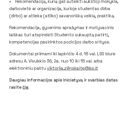
• Rekomendaciją, kurią gali suteikti aukštoji mokykla,
darbovietė ar organizacija, kurioje studentas dirba
(dirbo) ar atlieka (atliko) savanorišką veiklą, praktiką.
Rekomendacija, gyvenimo aprašymas ir motyvacinis
laiškas turi atspindėti Studento sukauptą patirtį,
kompetencijas pasirinktos pozicijos darbo srityse.
Dokumentai priimami iki lapkričio 4 d. 18 val. LSS biure
adresu A. Vivulskio 36, 2a. nuo 10 iki 18 val. arba
elektroniniu paštu
viktorija.zilinskaite@lss.lt
Daugiau informacijos apie iniciatyvą ir svarbias datas
rasite
čia