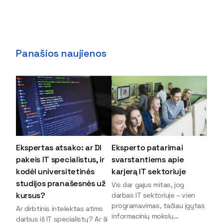
Panašios naujienos
Ekspertas atsako: ar DI
Eksperto patarimai
pakeis IT specialistus, ir
svarstantiems apie
kodėl universitetinės
karjerą IT sektoriuje
studijos pranašesnės už
Vis dar gajus mitas, jog
kursus?
darbas IT sektoriuje – vien
programavimas, tačiau įgytas
Ar dirbtinis intelektas atims
informacinių mokslų
darbus iš IT specialistų? Ar ši