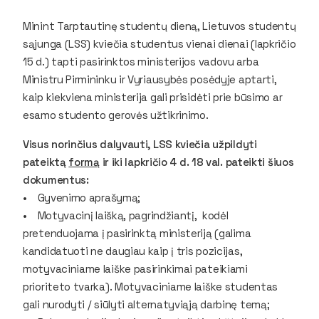
Minint Tarptautinę studentų dieną, Lietuvos studentų
sąjunga (LSS) kviečia studentus vienai dienai (lapkričio
15 d.) tapti pasirinktos ministerijos vadovu arba
Ministru Pirmininku ir Vyriausybės posėdyje aptarti,
kaip kiekviena ministerija gali prisidėti prie būsimo ar
esamo studento gerovės užtikrinimo.
Visus norinčius dalyvauti, LSS kviečia užpildyti
pateiktą
formą
ir iki lapkričio 4 d. 18 val. pateikti šiuos
dokumentus:
• Gyvenimo aprašymą;
• Motyvacinį laišką, pagrindžiantį, kodėl
pretenduojama į pasirinktą ministeriją (galima
kandidatuoti ne daugiau kaip į tris pozicijas,
motyvaciniame laiške pasirinkimai pateikiami
prioriteto tvarka). Motyvaciniame laiške studentas
gali nurodyti / siūlyti alternatyviąją darbinę temą;