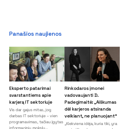
Panašios naujienos
Eksperto patarimai
Rinkodaros įmonei
svarstantiems apie
vadovaujanti D.
karjerą IT sektoriuje
Padegimaitė: „Aiškumas
dėl karjeros atsiranda
Vis dar gajus mitas, jog
veikiant, ne planuojant“
darbas IT sektoriuje – vien
programavimas, tačiau įgytas
„Kiekviena idėja, kuria tiki, yra
informacinių mokslų