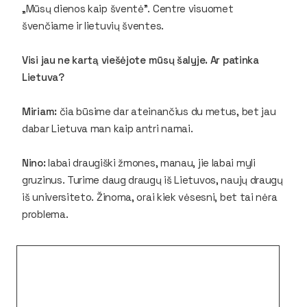
„Mūsų dienos kaip šventė”. Centre visuomet
švenčiame ir lietuvių šventes.
Visi jau ne kartą viešėjote mūsų šalyje. Ar patinka
Lietuva?
Miriam:
čia būsime dar ateinančius du metus, bet jau
dabar Lietuva man kaip antri namai.
Nino:
labai draugiški žmones, manau, jie labai myli
gruzinus. Turime daug draugų iš Lietuvos, naujų draugų
iš universiteto. Žinoma, orai kiek vėsesni, bet tai nėra
problema.