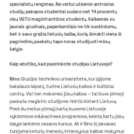
specialistų rengimas. Ne veltui užsienio antrosios
studijų pakopos studentai sudaro net 14 procentų
visų VGTU magistrantūros studentų. Kalbamės su
jaunais gruzinais, paperkančiais ne tik nuoširdumu,
bet ir savo gražia lietuvių kalba, kurią išmokti viena iš
pagrindinių paskatų tapo noras studijuoti mūsų
šalyje.
Kaip atsitiko, kad pasirinkote studijas Lietuvoje?
Nino:
Gruzijos technikos universitete, kur įgijome
bakalauro laipsnį, turime Lietuvių kalbos ir kultūros
centrą. Visi ten mokomės jūsų kalbos – tai buvo pirmoji
paskata magistro studijoms rinktis būtent Lietuvą.
Prieš du metus pirmąjį kartą buvome Lietuvoje
vykdomose edukacinėse programose, keletą kartų jūsų
šalyje lankėme vasaros kursus. Aš ir Nino šį pavasarį
turėjome keturių mėnesių intensyvius kalbos mokymus