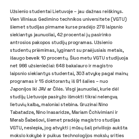
U
žsienio studentai Lietuvoje – jau dažnas reiškinys.
Vien Vilniaus Gedimino technikos universitete (VGTU)
šiemet studijas pirmame kurse pradėjo 278 laipsnio
siekiantys jaunuoliai, 42 procentai jų pasirinko
antrosios pakopos studijų programas. Užsienio
studentų priėmimas, lyginant su praėjusiais metais,
išaugo beveik 10 procentų. Šiuo metu VGTU studijuoja
net 966 užsieniečiai: 648 bakalauro ir magistro
laipsnio siekiantys studentai, 303 atvykę pagal mainų
programas ir 15 doktorantų iš 81 šalies – nuo
Japonijos iki JAV ar Čilės. Visgi jaunuoliai, kurie dėl
studijų Lietuvoje pasiryžo išmokti tikrai nelengvą
lietuvių kalbą, maloniai stebina. Gruzinai Nino
Tabatadze, Nino Inasaridze, Mariam Čchivimiani ir
Merab Šabešovi, šiemet pradėję magistro studijas
VGTU, neslepia, jog atvykti į mūsų šalį priviliojo aukšta
mokslo kokybė ir puikus technologijos mokslų srities