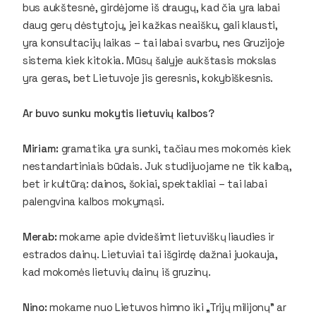
bus aukštesnė, girdėjome iš draugų, kad čia yra labai
daug gerų dėstytojų, jei kažkas neaišku, gali klausti,
yra konsultacijų laikas – tai labai svarbu, nes Gruzijoje
sistema kiek kitokia. Mūsų šalyje aukštasis mokslas
yra geras, bet Lietuvoje jis geresnis, kokybiškesnis.
Ar buvo sunku mokytis lietuvių kalbos?
Miriam:
gramatika yra sunki, tačiau mes mokomės kiek
nestandartiniais būdais. Juk studijuojame ne tik kalbą,
bet ir kultūrą: dainos, šokiai, spektakliai – tai labai
palengvina kalbos mokymąsi.
Merab:
mokame apie dvidešimt lietuviškų liaudies ir
estrados dainų. Lietuviai tai išgirdę dažnai juokauja,
kad mokomės lietuvių dainų iš gruzinų.
Nino:
mokame nuo Lietuvos himno iki „Trijų milijonų” ar