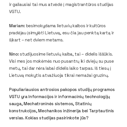
ir galiausiai tai mus atvėdė į magistrantūros studijas
VGTU.
Mariam:
besimokydama lietuvių kalbos ir kultūros
pradėjau įsimylėti Lietuvą, esu čia jau penktą kartą ir
šįkart – net dviem metams.
Nino:
studijuosime lietuvių kalba, tai – didelis iššūkis.
Visi mes jos mokėmės nuo pusantrų iki dviejų su puse
metų, tai dar nėra labai didelis laiko tarpas. Iš tiesų į
Lietuvą mokytis atvažiuoja tikrai nemažai gruzinų.
Populiariausios antrosios pakopos studijų programos
VGTU yra Informacijos ir informacinių technologijų
sauga, Mechatroninės sistemos, Statinių
konstrukcijos, Mechanikos inžinerija bei Tarptautinis
verslas. Kokias studijas pasirinkote jūs?