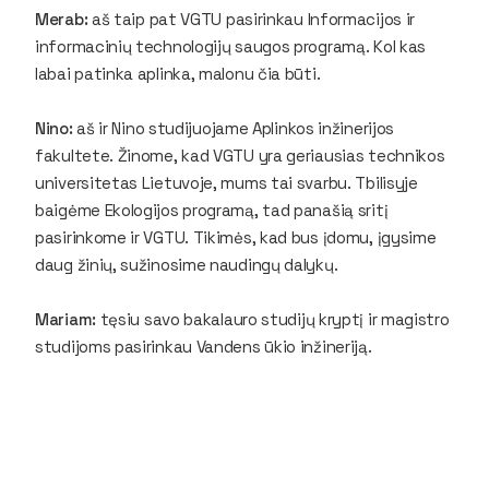
Merab:
aš taip pat VGTU pasirinkau Informacijos ir
informacinių technologijų saugos programą. Kol kas
labai patinka aplinka, malonu čia būti.
Nino:
aš ir Nino studijuojame Aplinkos inžinerijos
fakultete. Žinome, kad VGTU yra geriausias technikos
universitetas Lietuvoje, mums tai svarbu. Tbilisyje
baigėme Ekologijos programą, tad panašią sritį
pasirinkome ir VGTU. Tikimės, kad bus įdomu, įgysime
daug žinių, sužinosime naudingų dalykų.
Mariam:
tęsiu savo bakalauro studijų kryptį ir magistro
studijoms pasirinkau Vandens ūkio inžineriją.