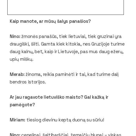
Kaip manote, ar mūsų šalys panašios?
Nino:
žmonės panašūs, tiek lietuviai, tiek gruzinai yra
draugiški, šilti. Gamta kiek kitokia, nes Gruzijoje turime
daug kalnų, bet, kaip ir Lietuvoje, pas mus daug ežerų,
upių miškų.
Merab:
žinoma, reikia paminėti ir tai, kad turime dalį
bendros istorijos.
Ar jau ragavote lietuviško maisto? Gal kažką ir
pamėgote?
Miriam:
tiesiog dievinu keptą duoną su sūriu!
Nino:
cepelinai, šaltibarščiai, žemaičių blynai – viskas