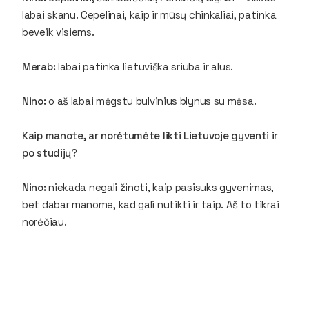
labai skanu. Cepelinai, kaip ir mūsų chinkaliai, patinka
beveik visiems.
Merab:
labai patinka lietuviška sriuba ir alus.
Nino:
o aš labai mėgstu bulvinius blynus su mėsa.
Kaip manote, ar norėtumėte likti Lietuvoje gyventi ir
po studijų?
Nino:
niekada negali žinoti, kaip pasisuks gyvenimas,
bet dabar manome, kad gali nutikti ir taip. Aš to tikrai
norėčiau.