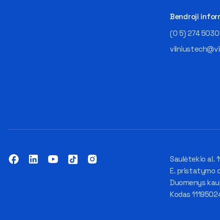
Bendroji infor
(0 5) 274 5030
vilniustech@vi
Saulėtekio al. 1
E. pristatymo 
Duomenys kaupi
Kodas 1119502