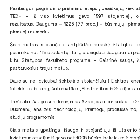
Pasibaigus pagrindinio priėmimo etapui, paaiškėjo, kiek a
TECH – iš viso kvietimus gavo 1597 stojantieji, o 
rezultatus. Dauguma – 1225 (77 proc.) – būsimųjų pirma
pirmuoju numeriu.
Šiais metais stojančiųjų antplūdžio sulaukė Statybos in
pasirinko net 118 studentų. Tai yra dvigubai daugiau nei praėj
kita Statybos fakulteto programa – Gaisrinė sauga, š
pastaruosius trejus metus.
Daugiau nei dvigubai šoktelėjo stojančiųjų į Elektros energ
intelekto sistemų, Automatikos, Elektronikos inžinerijos stu
Trečdaliu išaugo susidomėjimas Aviacijos mechanikos inžiner
Duomenų analizės technologijų, Pramogų prodiusavimo, T
studijų programomis.
Šiais metais ypatingai išaugo ir stojančiųjų iš užsienio
kvietimus studijuoti gavo net 1005 būsimi bakalauro ir magi