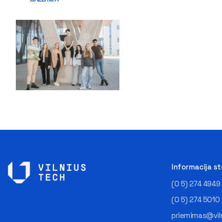
Informacija s
(0 5) 274 4949
(0 5) 274 5010
priemimas@viln