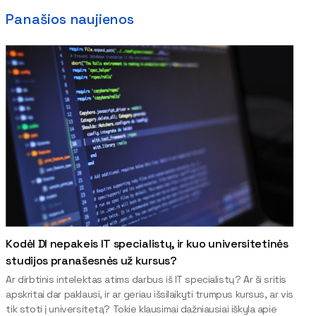
Panašios naujienos
Kodėl DI nepakeis IT specialistų, ir kuo universitetinės
studijos pranašesnės už kursus?
Ar dirbtinis intelektas atims darbus iš IT specialistų? Ar ši sritis
apskritai dar paklausi, ir ar geriau išsilaikyti trumpus kursus, ar vis
tik stoti į universitetą? Tokie klausimai dažniausiai iškyla apie