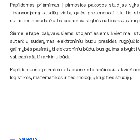
Papildomas priėmimas į pirmosios pakopos studijas vyks n
finansuojamą studijų vietą galės pretenduoti tik tie sto
sutarties nesudarė arba sudarė valstybės nefinansuojamų s
Šiame etape dalyvavusiems stojantiesiems kvietimai studi
sutarčių sudarymas elektroniniu būdu prasidės rugpjūčio 2
galimybės pasirašyti elektroniniu būdu, bus galima atvykti VIL
val. pasirašyti rankiniu būdu.
Papildomuose priėmimo etapuose stojančiuosius kviečiame 
logistikos, matematikos ir technologijų krypties studijų.
GALERIJA