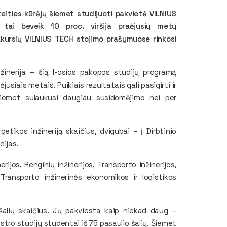
teities kūrėjų šiemet studijuoti pakvietė VILNIUS
tai beveik 10 proc. viršija praėjusių metų
kursių VILNIUS TECH stojimo prašymuose rinkosi
žinerija – šią I-osios pakopos studijų programą
usiais metais. Puikiais rezultatais gali pasigirti ir
iemet sulaukusi daugiau susidomėjimo nei per
etikos inžineriją skaičius, dvigubai – į Dirbtinio
dijas.
ijos, Renginių inžinerijos, Transporto inžinerijos,
ransporto inžinerinės ekonomikos ir logistikos
 šalių skaičius. Jų pakviesta kaip niekad daug –
stro studijų studentai iš 75 pasaulio šalių. Šiemet