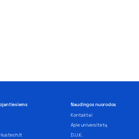
tojantiesiems
Naudingos nuorodos
Kontaktai
Apie universitetą
iustech.lt
D.U.K.