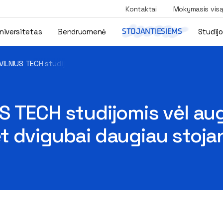
Kontaktai
Mokymasis vis
niversitetas
Bendruomenė
Studij
STOJANTIESIEMS
ILNIUS TECH studijomis vėl augo: kai kurios programos sulaukė n
 TECH studijomis vėl aug
t dvigubai daugiau stoja