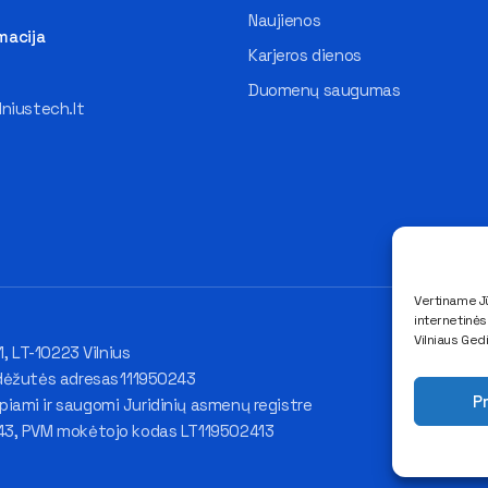
Naujienos
macija
Karjeros dienos
Duomenų saugumas
lniustech.lt
Vertiname Jū
internetinė
Vilniaus Ged
1, LT-10223 Vilnius
dėžutės adresas 111950243
Pr
ami ir saugomi Juridinių asmenų registre
43, PVM mokėtojo kodas LT119502413