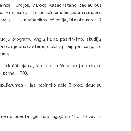
krainos, Turkijos, Maroko, Kazachstano, tačiau bus
bei kitų šalių. Ir toliau užsieniečių pasirinkimuose
ypčių – IT, mechanikos inžinerija, DI sistemos ir DI
udijų programų anglų kalba pasirinkimo, studijų,
 pasaulyje pripažįstamų diplomų, taip pat sąlyginai
lumų.
ai – skaičiuojama, kad po trečiojo stojimo etapo
i pernai – 710.
opuliarumas – jas pasirinko apie 5 proc. daugiau
eji studentai gali nuo rugpjūčio 11 d. 15 val. iki