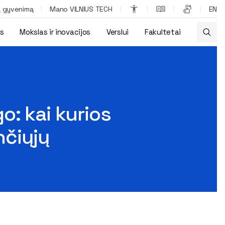
ą gyvenimą
Mano VILNIUS TECH
EN
os
Mokslas ir inovacijos
Verslui
Fakultetai
et dvigubai daugiau stojančiųjų
o: kai kurios
nčiųjų