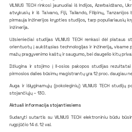
VILNIUS TECH rinkosi jaunuoliai iš Indijos, Azerbaidžano, U
atvykusių ir iš Taivano, Fiji, Tailando, Filipinų, Tanzanijos 
pirmauja Inžinerijos krypties studijos, tarp populiariausių kr
inžinerija.
Užsieniečiai studijas VILNIUS TECH renkasi dėl plataus st
orientuotų į aukštąsias technologijas ir inžineriją, visame
mažų pragyvenimo kaštų ir saugumo, bei daugelio kitų priva
Džiugina ir stojimo į II-osios pakopos studijas rezultat
pirmosios dalies būsimų magistrantų yra 12 proc. daugiau ne
Auga ir išlyginamųjų (pokoleginių) VILNIUS TECH studijų p
stojančiųjų – 130.
Aktuali informacija stojantiesiems
Sudaryti sutartis su VILNIUS TECH elektroniniu būdu būsimi
rugpjūčio 14 d. 12 val.