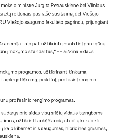
r mokslo ministre Jurgita Petrauskiene bei Vilniaus
etų rektoriais pasirašė susitarimą dėl Viešojo
U Viešojo saugumo fakulteto pagrindu, prijungiant
 Akademija taip pat užtikrintų nuolatinį pareigūnų
igūnų mokymo standartas,“ –– aiškina vidaus
r mokymo programos, užtikrinant tinkamą
tarpkryptiškumą, praktinį, profesinį rengimo
gūnų profesinio rengimo programas.
, sudarys prielaidas visų sričių vidaus tarnyboms
tyrimus, užtikrinti aukščiausią studijų kokybę ir
ų kaip kibernetinis saugumas, hibridinės grėsmės,
rauskienė.