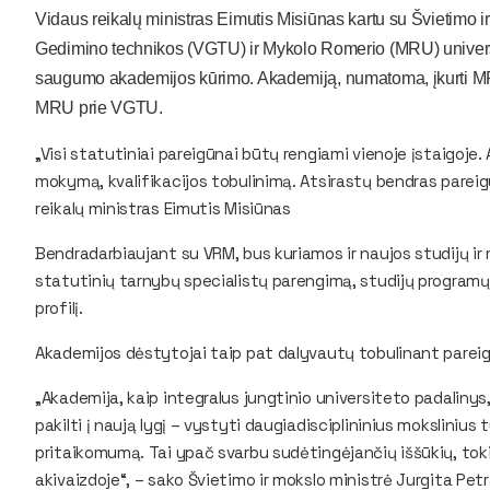
Vidaus reikalų ministras Eimutis Misiūnas kartu su Švietimo i
Gedimino technikos (VGTU) ir Mykolo Romerio (MRU) universit
saugumo akademijos kūrimo. Akademiją, numatoma, įkurti MR
MRU prie VGTU.
„Visi statutiniai pareigūnai būtų rengiami vienoje įstaigoje.
mokymą, kvalifikacijos tobulinimą. Atsirastų bendras pare
reikalų ministras Eimutis Misiūnas
Bendradarbiaujant su VRM, bus kuriamos ir naujos studijų i
statutinių tarnybų specialistų parengimą, studijų programų 
profilį.
Akademijos dėstytojai taip pat dalyvautų tobulinant parei
„Akademija, kaip integralus jungtinio universiteto padalinys
pakilti į naują lygį – vystyti daugiadisciplininius mokslinius 
pritaikomumą. Tai ypač svarbu sudėtingėjančių iššūkių, toki
akivaizdoje“, – sako Švietimo ir mokslo ministrė Jurgita Pet