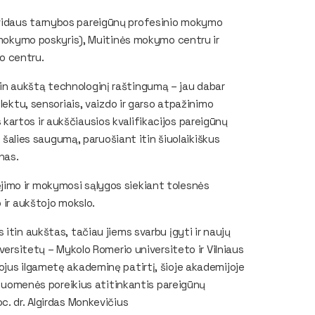
vidaus tarnybos pareigūnų profesinio mokymo
1 mokymo poskyris), Muitinės mokymo centru ir
o centru.
r itin aukštą technologinį raštingumą – jau dabar
lektu, sensoriais, vaizdo ir garso atpažinimo
artos ir aukščiausios kvalifikacijos pareigūnų
i šalies saugumą, paruošiant itin šiuolaikiškus
nas.
imo ir mokymosi sąlygos siekiant tolesnės
 ir aukštojo mokslo.
itin aukštas, tačiau jiems svarbu įgyti ir naujų
versitetų – Mykolo Romerio universiteto ir Vilniaus
ojus ilgametę akademinę patirtį, šioje akademijoje
visuomenės poreikius atitinkantis pareigūnų
c. dr. Algirdas Monkevičius