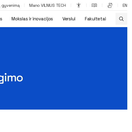
ą gyvenimą
Mano VILNIUS TECH
EN
os
Mokslas ir inovacijos
Verslui
Fakultetai
igimo