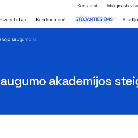
Kontaktai
Mokymasis vis
niversitetas
Bendruomenė
Studij
STOJANTIESIEMS
Viešojo saugumo akademijos steigimo
 saugumo akademijos ste