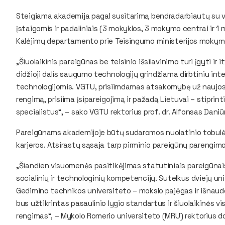
Steigiama akademija pagal susitarimą bendradarbiautų su 
įstaigomis ir padaliniais (3 mokyklos, 3 mokymo centrai ir 
Kalėjimų departamento prie Teisingumo ministerijos mokym
„Šiuolaikinis pareigūnas be teisinio išsilavinimo turi įgyti i
didžioji dalis saugumo technologijų grindžiama dirbtiniu inte
technologijomis. VGTU, prisiimdamas atsakomybę už naujos k
rengimą, prisiima įsipareigojimą ir pažadą Lietuvai – stiprint
specialistus“, – sako VGTU rektorius prof. dr. Alfonsas Daniū
Pareigūnams akademijoje būtų sudaromos nuolatinio tobulėj
karjeros. Atsirastų sąsaja tarp pirminio pareigūnų parengimo
„Šiandien visuomenės pasitikėjimas statutiniais pareigūnais 
socialinių ir technologinių kompetencijų. Sutelkus dviejų uni
Gedimino technikos universiteto – mokslo pajėgas ir išnaud
bus užtikrintas pasaulinio lygio standartus ir šiuolaikinės 
rengimas“, – Mykolo Romerio universiteto (MRU) rektorius do