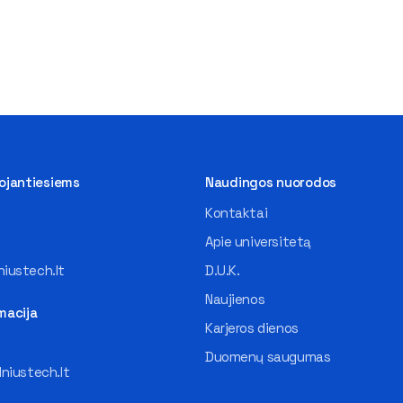
tojantiesiems
Naudingos nuorodos
Kontaktai
Apie universitetą
iustech.lt
D.U.K.
Naujienos
macija
Karjeros dienos
Duomenų saugumas
lniustech.lt