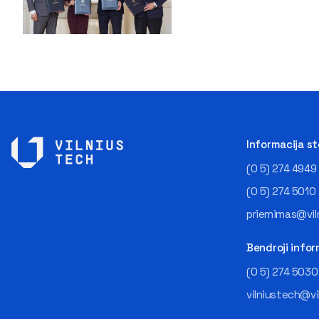
Informacija s
(0 5) 274 4949
(0 5) 274 5010
priemimas@viln
Bendroji infor
(0 5) 274 5030
vilniustech@vi