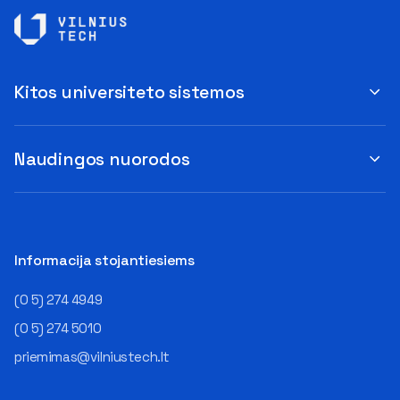
duomenų analitikų.
klausimus apie šio sektoriaus
Apsispręsti dėl studijų
ypatybes bei universitetinių
programos ar karjeros
studijų pranašumą pasakoja
krypties neretai trukdo
VILNIUS TECH Fundamentinių
abejonės ir nežinomybė. Kaip
mokslų fakulteto lektorius ir
Kitos universiteto sistemos
tik šiuo metu svarstantiems,
Skaitmeninės gynybos
ar verta rinktis karjerą IT
kompetencijų centro
sektoriuje, pataria beveik tris
direktorius Vitalijus Gurčinas.
dešimtmečius šioje sferoje
Naudingos nuorodos
– IT specialistai ilgą laiką buvo
dirbantis Aurelijus
vieni geidžiamiausių ir
Juozapavičius.
laukiamiausių rinkoje, o pati
Neišsenkančios darbo
sritis žavėjo aukštais
galimybės IT sektoriuje
atlyginimais ir karjeros
dirbantis ekspertas pasakoja,
perspektyvomis. Šiuo metu
Informacija stojantiesiems
jog darbo krypčių pasirinkimas
situacija yra kitokia – jų
šioje srityje – itin platus. Pats
poreikis mažėja, stoja
(0 5) 274 4949
A. Juozapavičius karjerą
atlyginimų augimas. Daugelis
pradėjo kaip programuotojas
tai gali priimti kaip ženklą, kad
(0 5) 274 5010
tuometiniame Lietuvovos
atėjo IT specialistų greitai
priemimas@vilniustech.lt
telekome. Vėliau jis dirbo
nebereikės ar reikės ženkliai
analitiku ir IT projektų vadovu,
mažiau. O kaip yra iš tikrųjų?
vadovavo įvairiems