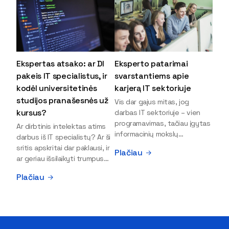
Ekspertas atsako: ar DI
Eksperto patarimai
pakeis IT specialistus, ir
svarstantiems apie
kodėl universitetinės
karjerą IT sektoriuje
studijos pranašesnės už
Vis dar gajus mitas, jog
kursus?
darbas IT sektoriuje – vien
programavimas, tačiau įgytas
Ar dirbtinis intelektas atims
informacinių mokslų
darbus iš IT specialistų? Ar ši
išsilavinimas gali atverti kur
sritis apskritai dar paklausi, ir
Plačiau
kas daugiau durų ir net
ar geriau išsilaikyti trumpus
užauginti iki vadovų. Sparčiai
kursus, ar vis tik stoti į
Plačiau
keičiantis technologijoms,
universitetą? Tokie klausimai
šiandien darbo rinkoje trūksta
dažniausiai iškyla apie
dirbtinio intelekto (DI),
informacinių technologijų
kibernetinio saugumo,
studijas svarstantiems
debesijos ekspertų,
jaunuoliams. Iš šiuos ir kitus