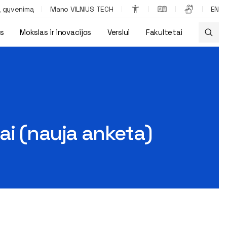
ą gyvenimą
Mano VILNIUS TECH
EN
os
Mokslas ir inovacijos
Verslui
Fakultetai
ai (nauja anketa)