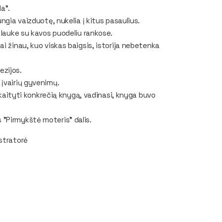
a".
ngia vaizduotę, nukelia į kitus pasaulius.
 lauke su kavos puodeliu rankose.
i žinau, kuo viskas baigsis, istorija nebetenka
ezijos.
įvairių gyvenimų.
 skaityti konkrečią knygą, vadinasi, knyga buvo
 "Pirmykštė moteris" dalis.
stratorė