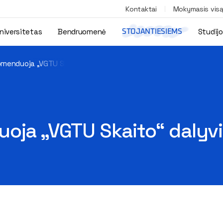
Kontaktai
Mokymasis vis
niversitetas
Bendruomenė
Studij
STOJANTIESIEMS
omenduoja „VGTU Skaito“ dalyviai (nauja anketa)
oja „VGTU Skaito“ dalyvi