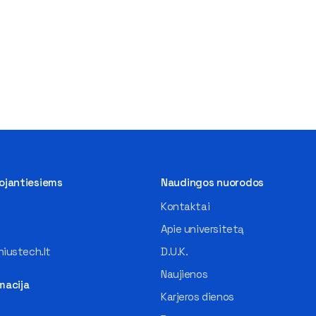
tojantiesiems
Naudingos nuorodos
Kontaktai
Apie universitetą
iustech.lt
D.U.K.
Naujienos
macija
Karjeros dienos