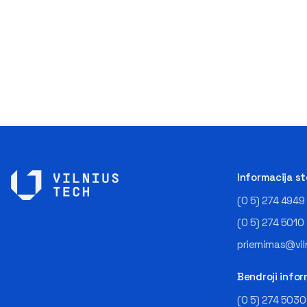
Informacija s
(0 5) 274 4949
(0 5) 274 5010
priemimas@viln
Bendroji infor
(0 5) 274 5030