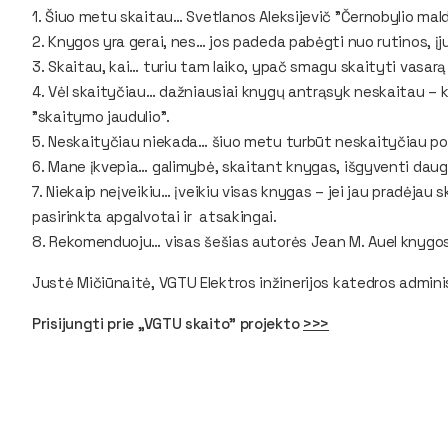
1. Šiuo metu skaitau…
Svetlanos Aleksijevič "Černobylio mald
2. Knygos yra gerai, nes…
jos padeda pabėgti nuo rutinos, įju
3. Skaitau, kai…
turiu tam laiko, ypač smagu skaityti vasarą
4. Vėl skaityčiau…
dažniausiai knygų antrąsyk neskaitau – ka
"skaitymo jaudulio".
5. Neskaityčiau niekada…
šiuo metu turbūt neskaityčiau po
6. Mane įkvepia…
galimybė, skaitant knygas, išgyventi daug 
7. Niekaip neįveikiu…
įveikiu visas knygas – jei jau pradėjau
pasirinkta apgalvotai ir atsakingai.
8. Rekomenduoju…
visas šešias autorės Jean M. Auel knygos
Justė Mičiūnaitė, VGTU Elektros inžinerijos katedros admini
Prisijungti prie „VGTU skaito" projekto
>>>