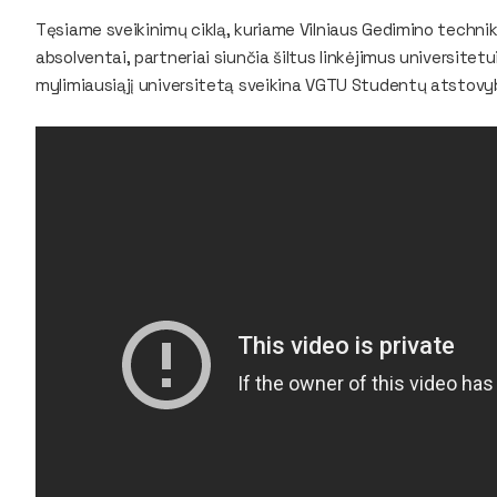
Tęsiame sveikinimų ciklą, kuriame Vilniaus Gedimino techni
absolventai, partneriai siunčia šiltus linkėjimus universitet
mylimiausiąjį universitetą sveikina VGTU Studentų atstovy