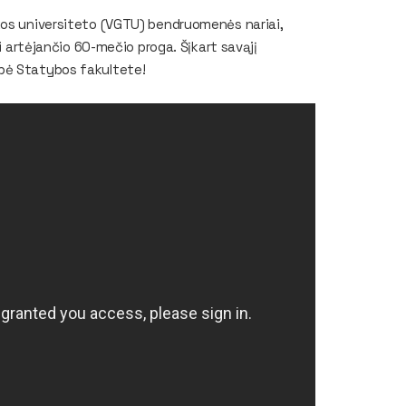
kos universiteto (VGTU) bendruomenės nariai,
ui artėjančio 60-mečio proga. Šįkart savąjį
bė Statybos fakultete!