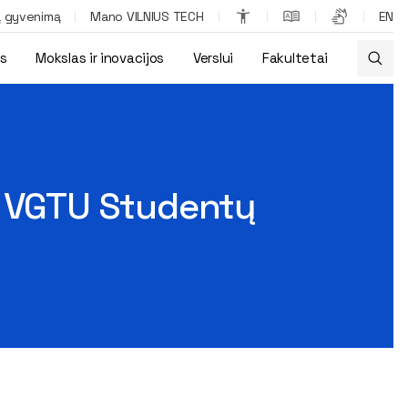
ą gyvenimą
Mano VILNIUS TECH
EN
os
Mokslas ir inovacijos
Verslui
Fakultetai
ybos fakultete!
a VGTU Studentų