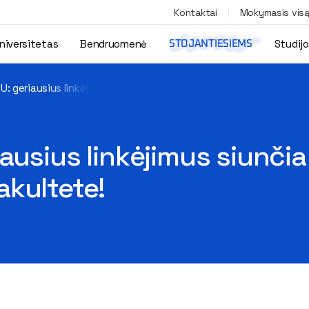
Kontaktai
Mokymasis vis
niversitetas
Bendruomenė
Studij
STOJANTIESIEMS
U: geriausius linkėjimus siunčia VGTU Studentų atstovybė Stat
ausius linkėjimus siunči
akultete!