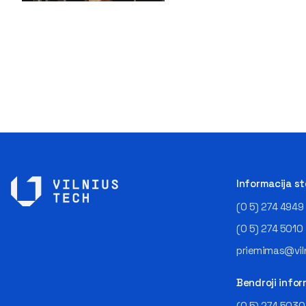
Informacija s
(0 5) 274 4949
(0 5) 274 5010
priemimas@viln
Bendroji infor
(0 5) 274 5030