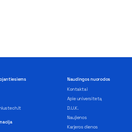
tojantiesiems
Naudingos nuorodos
Kontaktai
Apie universitetą
iustech.lt
D.U.K.
Naujienos
macija
Karjeros dienos