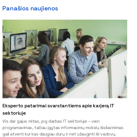
Panašios naujienos
Eksperto patarimai svarstantiems apie karjerą IT
sektoriuje
Vis dar gajus mitas, jog darbas IT sektoriuje – vien
programavimas, tačiau įgytas informacinių mokslų išsilavinimas
gali atverti kur kas daugiau durų ir net užauginti iki vadovų.