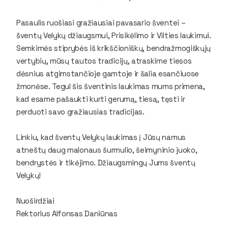
Pasaulis ruošiasi gražiausiai pavasario šventei –
šventų Velykų džiaugsmui, Prisikėlimo ir Vilties laukimui.
Semkimės stiprybės iš krikščioniškų, bendražmogiškųjų
vertybių, mūsų tautos tradicijų, atraskime tiesos
dėsnius atgimstančioje gamtoje ir šalia esančiuose
žmonėse. Tegul šis šventinis laukimas mums primena,
kad esame pašaukti kurti gerumą, tiesą, tęsti ir
perduoti savo gražiausias tradicijas.
Linkiu, kad šventų Velykų laukimas į Jūsų namus
atneštų daug malonaus šurmulio, šeimyninio juoko,
bendrystės ir tikėjimo. Džiaugsmingų Jums šventų
Velykų!
Nuoširdžiai
Rektorius Alfonsas Daniūnas