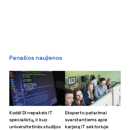
Panašios naujienos
Kodėl DI nepakeis IT
Eksperto patarimai
specialistų, ir kuo
svarstantiems apie
universitetinės studijos
karjerą IT sektoriuje