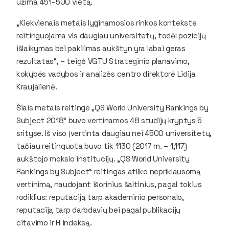
užima 451–500 vietą.
„Kiekvienais metais lyginamosios rinkos kontekste
reitinguojama vis daugiau universitetų, todėl pozicijų
išlaikymas bei pakilimas aukštyn yra labai geras
rezultatas“, – teigė VGTU Strateginio planavimo,
kokybės vadybos ir analizės centro direktorė Lidija
Kraujalienė.
Šiais metais reitinge „QS World University Rankings by
Subject 2018“ buvo vertinamos 48 studijų kryptys 5
srityse. Iš viso įvertinta daugiau nei 4500 universitetų,
tačiau reitinguota buvo tik 1130 (2017 m. – 1,117)
aukštojo mokslo institucijų. „QS World University
Rankings by Subject“ reitingas atliko nepriklausomą
vertinimą, naudojant išorinius šaltinius, pagal tokius
rodiklius: reputaciją tarp akademinio personalo,
reputaciją tarp darbdavių bei pagal publikacijų
citavimo ir H indeksą.