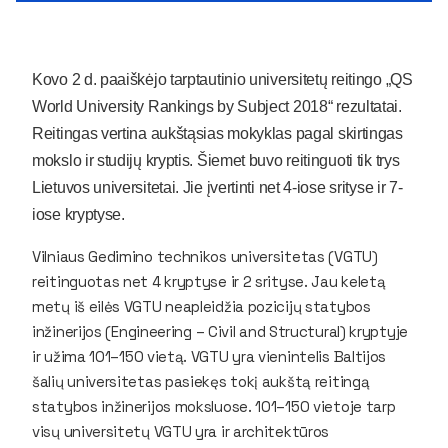
Kovo 2 d. paaiškėjo tarptautinio universitetų reitingo „QS
World University Rankings by Subject 2018“ rezultatai.
Reitingas vertina aukštąsias mokyklas pagal skirtingas
mokslo ir studijų kryptis. Šiemet buvo reitinguoti tik trys
Lietuvos universitetai. Jie įvertinti net 4-iose srityse ir 7-
iose kryptyse.
Vilniaus Gedimino technikos universitetas (VGTU)
reitinguotas net 4 kryptyse ir 2 srityse. Jau keletą
metų iš eilės VGTU neapleidžia pozicijų statybos
inžinerijos (
Engineering – Civil and Structural
) kryptyje
ir užima 101–150 vietą. VGTU yra vienintelis Baltijos
šalių universitetas pasiekęs tokį aukštą reitingą
statybos inžinerijos moksluose. 101–150 vietoje tarp
visų universitetų VGTU yra ir architektūros