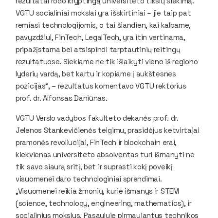
rezultatai rodo kryptingą universiteto tikslų siekimą.
VGTU socialiniai mokslai yra išskirtiniai – jie taip pat
remiasi technologijomis, o tai šiandien, kai kalbame,
pavyzdžiui, FinTech, LegalTech, yra itin vertinama,
pripažįstama bei atsispindi tarptautinių reitingų
rezultatuose. Siekiame ne tik išlaikyti vieno iš regiono
lyderių vardą, bet kartu ir kopiame į aukštesnes
pozicijas“, – rezultatus komentavo VGTU rektorius
prof. dr. Alfonsas Daniūnas.
VGTU Verslo vadybos fakulteto dekanės prof. dr.
Jelenos Stankevičienės teigimu, prasidėjus ketvirtajai
pramonės revoliucijai, FinTech ir blockchain erai,
kiekvienas universiteto absolventas turi išmanyti ne
tik savo siaurą sritį, bet ir suprasti kokį poveikį
visuomenei daro technologiniai sprendimai.
„Visuomenei reikia žmonių, kurie išmanys ir STEM
(science, technology, engineering, mathematics), ir
socialinius mokslus. Pasaulyje pirmaujantys technikos