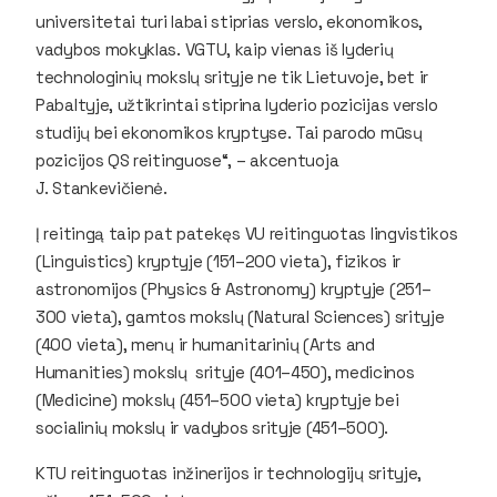
universitetai turi labai stiprias verslo, ekonomikos,
vadybos mokyklas. VGTU, kaip vienas iš lyderių
technologinių mokslų srityje ne tik Lietuvoje, bet ir
Pabaltyje, užtikrintai stiprina lyderio pozicijas verslo
studijų bei ekonomikos kryptyse. Tai parodo mūsų
pozicijos QS reitinguose“, – akcentuoja
J. Stankevičienė.
Į reitingą taip pat patekęs VU reitinguotas lingvistikos
(
Linguistics
) kryptyje (151–200 vieta), fizikos ir
astronomijos (
Physics & Astronomy
) kryptyje (251–
300 vieta), gamtos mokslų (
Natural Sciences
) srityje
(400 vieta), menų ir humanitarinių (
Arts and
Humanities
) mokslų srityje (401–450), medicinos
(
Medicine
) mokslų (451–500 vieta) kryptyje bei
socialinių mokslų ir vadybos srityje (451–500).
KTU reitinguotas inžinerijos ir technologijų srityje,