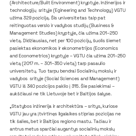
(
Architecture/Built Environment
) kryptyje. Inžinerijos ir
technologijų srityje (
Egineering and Technology
) VGTU
užima 329 poziciją. Šis universitetas taip pat
reitinguotas verslo ir vadybos studijų (
Business &
Management Studies
) kryptyje, čia užima 201–250
vietą. Didžiausias, net per 100 pozicijų, šuolis šiemet
pasiektas ekonomikos ir ekonometrijos (
Economics
and Econometrics
) kryptyje – VGTU čia užima 201–250
vietą (2017 m. – 301–350 vietą) tarp pasaulio
universitetų. Tuo tarpu bendrai Socialinių mokslų ir
vadybos srityje (
Social Sciences and Management
)
VGTU iš 340 pozicijos pakilo į 315. Šie pasiekimai –
aukščiausi ne tik Lietuvoje bet ir Baltijos šalyse.
„Statybos inžinerija ir architektūra – sritys, kuriose
VGTU jau yra įtvirtinęs ilgalaikes stiprias pozicijas ne
tik šalies, bet ir Baltijos regiono mastu. Tačiau ir
antrus metus sparčiai augantys socialinių mokslų