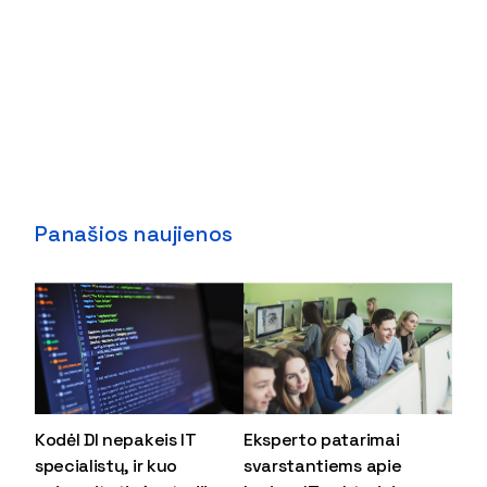
Panašios naujienos
Kodėl DI nepakeis IT
Eksperto patarimai
specialistų, ir kuo
svarstantiems apie