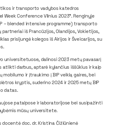
stikos ir transporto vadybos katedros
el Week Conference Vilnius 2023“. Renginyje
IP – blended intensive programme) transporto
 partneriai iš Prancūzijos, Olandijos, Vokietijos,
las prisijungė kolegos iš Airijos ir Šveicarijos, su
s.
vo universitetuose, dalinosi 2023 metų pavasarį
atlikti darbus, aptarė kylančius iššūkius ir kaip
obilumo ir įtraukimo į BIP veiklą gaires, bei
plėtros kryptis, suderino 2024 ir 2025 metų BIP
mo datas.
ujose patalpose ir laboratorijose bei susipažinti
imybėmis mūsų universitete.
docentė doc. dr. Kristina Čižiūnienė