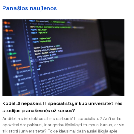
Panašios naujienos
Kodėl DI nepakeis IT specialistų, ir kuo universitetinės
studijos pranašesnės už kursus?
Ar dirbtinis intelektas atims darbus iš IT specialistų? Ar ši sritis
apskritai dar paklausi, ir ar geriau išsilaikyti trumpus kursus, ar vis
tik stoti į universitetą? Tokie klausimai dažniausiai iškyla apie