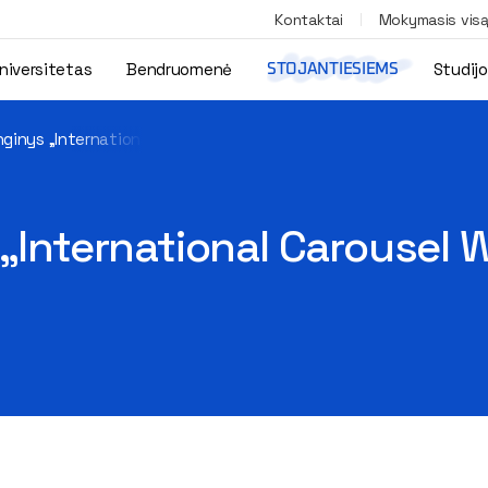
Kontaktai
Mokymasis vis
niversitetas
Bendruomenė
Studij
STOJANTIESIEMS
nginys „International Carousel Week Conference Vilnius 2023“
 „International Carousel