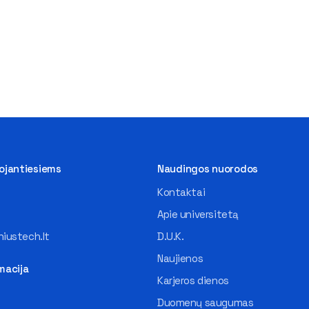
tojantiesiems
Naudingos nuorodos
Kontaktai
Apie universitetą
iustech.lt
D.U.K.
Naujienos
macija
Karjeros dienos
Duomenų saugumas