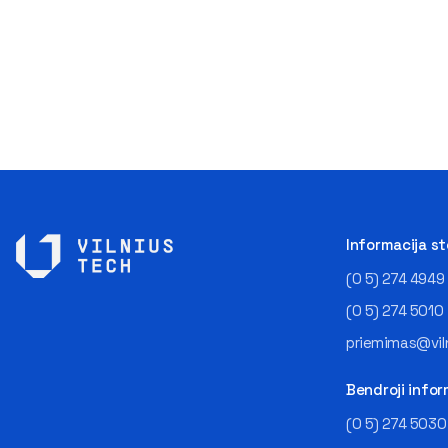
Informacija s
(0 5) 274 4949
(0 5) 274 5010
priemimas@viln
Bendroji infor
(0 5) 274 5030