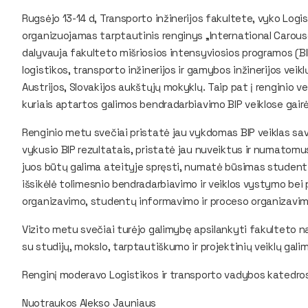
Rugsėjo 13-14 d, Transporto inžinerijos fakultete, vyko Logi
organizuojamas tarptautinis renginys „International Carous
dalyvauja fakulteto mišriosios intensyviosios programos (B
logistikos, transporto inžinerijos ir gamybos inžinerijos veiklų
Austrijos, Slovakijos aukštųjų mokyklų. Taip pat į renginio veik
kuriais aptartos galimos bendradarbiavimo BIP veiklose gairė
Renginio metu svečiai pristatė jau vykdomas BIP veiklas sa
vykusio BIP rezultatais, pristatė jau nuveiktus ir numatomus 
juos būtų galima ateityje spręsti, numatė būsimas studentų m
išsikėlė tolimesnio bendradarbiavimo ir veiklos vystymo bei 
organizavimo, studentų informavimo ir proceso organizavi
Vizito metu svečiai turėjo galimybę apsilankyti fakulteto na
su studijų, mokslo, tarptautiškumo ir projektinių veiklų gal
Renginį moderavo Logistikos ir transporto vadybos katedros 
Nuotraukos Alekso Jauniaus