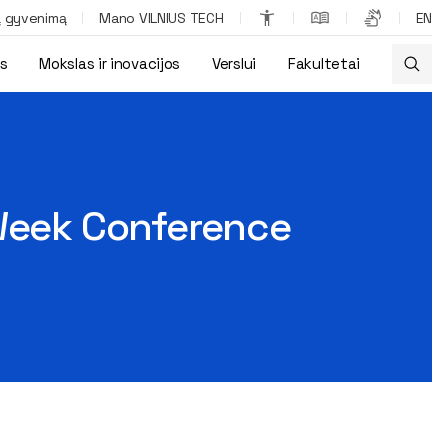
ą gyvenimą
Mano VILNIUS TECH
EN
os
Mokslas ir inovacijos
Verslui
Fakultetai
 Week Conference