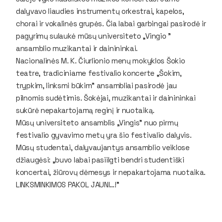
dalyvavo liaudies instrumentų orkestrai, kapelos,
chorai ir vokalinės grupės. Čia labai garbingai pasirodė ir
pagyrimų sulaukė mūsų universiteto „Vingio "
ansamblio muzikantai ir dainininkai.
Nacionalinės M. K. Čiurlionio menų mokyklos Šokio
teatre, tradiciniame festivalio koncerte „Šokim,
trypkim, linksmi būkim" ansambliai pasirodė jau
pilnomis sudėtimis. Šokėjai, muzikantai ir dainininkai
sukūrė nepakartojamą reginį ir nuotaiką.
Mūsų universiteto ansamblis „Vingis" nuo pirmų
festivalio gyvavimo metų yra šio festivalio dalyvis.
Mūsų studentai, dalyvaujantys ansamblio veiklose
džiaugėsi: „buvo labai pasiilgti bendri studentiški
koncertai, žiūrovų dėmesys ir nepakartojama nuotaika.
LINKSMINKIMOS PAKOL JAUNI…!"