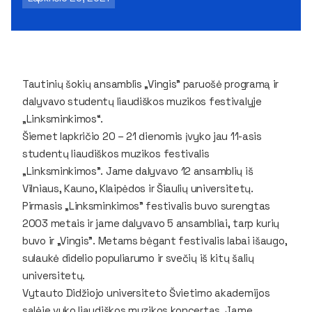
Tautinių šokių ansamblis „Vingis" paruošė programą ir
dalyvavo studentų liaudiškos muzikos festivalyje
„Linksminkimos“.
Šiemet lapkričio 20 – 21 dienomis įvyko jau 11-asis
studentų liaudiškos muzikos festivalis
„Linksminkimos". Jame dalyvavo 12 ansamblių iš
Vilniaus, Kauno, Klaipėdos ir Šiaulių universitetų.
Pirmasis „Linksminkimos" festivalis buvo surengtas
2003 metais ir jame dalyvavo 5 ansambliai, tarp kurių
buvo ir „Vingis". Metams bėgant festivalis labai išaugo,
sulaukė didelio populiarumo ir svečių iš kitų šalių
universitetų.
Vytauto Didžiojo universiteto Švietimo akademijos
salėje vyko liaudiškos muzikos koncertas. Jame