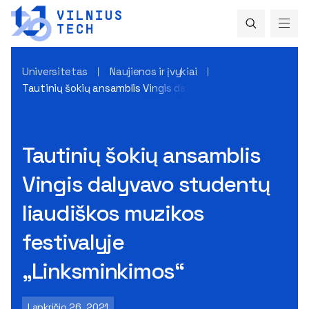
Universitetas
Naujienos ir įvykiai
Tautinių šokių ansamblis Vingis dalyvavo studentų liaudišk
Tautinių šokių ansamblis
Vingis dalyvavo studentų
liaudiškos muzikos
festivalyje
„Linksminkimos“
Lapkričio 26, 2021