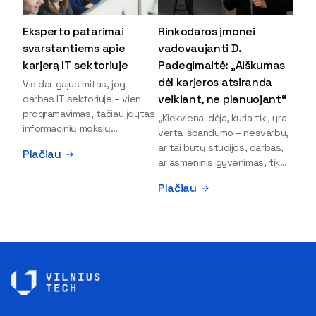
Eksperto patarimai
Rinkodaros įmonei
svarstantiems apie
vadovaujanti D.
karjerą IT sektoriuje
Padegimaitė: „Aiškumas
dėl karjeros atsiranda
Vis dar gajus mitas, jog
veikiant, ne planuojant“
darbas IT sektoriuje – vien
programavimas, tačiau įgytas
„Kiekviena idėja, kuria tiki, yra
informacinių mokslų
verta išbandymo – nesvarbu,
išsilavinimas gali atverti kur
ar tai būtų studijos, darbas,
Plačiau
kas daugiau durų ir net
ar asmeninis gyvenimas, tik
užauginti iki vadovų. Sparčiai
bandydamas naujus dalykus
Plačiau
keičiantis technologijoms,
atrandi, kas iš tiesų tau įdomu
šiandien darbo rinkoje trūksta
ir kur slypi tavo stiprybės“, –
dirbtinio intelekto (DI),
įsitikinusi skaitmeninės
kibernetinio saugumo,
rinkodaros specialistė, įmonės
debesijos ekspertų,
„Paperplanes“ vadovė Dovilė
duomenų analitikų.
Padegimaitė. Mergina tai
Apsispręsti dėl studijų
įrodo savo pavyzdžiu: VILNIUS
programos ar karjeros
TECH Verslo vadybos
krypties neretai trukdo
fakulteto alumnė į dabartinę