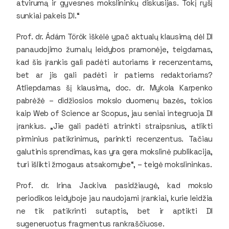
atvirumą ir gyvesnes mokslininkų diskusijas. Tokį ryšį
sunkiai pakeis DI.“
Prof. dr. Ádám Török iškėlė ypač aktualų klausimą dėl DI
panaudojimo žurnalų leidybos pramonėje, teigdamas,
kad šis įrankis gali padėti autoriams ir recenzentams,
bet ar jis gali padėti ir patiems redaktoriams?
Atliepdamas šį klausimą, doc. dr. Mykola Karpenko
pabrėžė – didžiosios mokslo duomenų bazės, tokios
kaip Web of Science ar Scopus, jau seniai integruoja DI
įrankius. „Jie gali padėti atrinkti straipsnius, atlikti
pirminius patikrinimus, parinkti recenzentus. Tačiau
galutinis sprendimas, kas yra gera mokslinė publikacija,
turi išlikti žmogaus atsakomybe“, – teigė mokslininkas.
Prof. dr. Irina Jackiva pasidžiaugė, kad mokslo
periodikos leidyboje jau naudojami įrankiai, kurie leidžia
ne tik patikrinti sutaptis, bet ir aptikti DI
sugeneruotus fragmentus rankraščiuose.