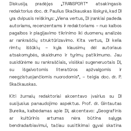
Diskusiją pradėjęs „TRANSPORT“ atsakingasis
redaktorius doc. dr. Paulius Skačkauskas išskyrė, kad DI
yra dvipusis reiškinys: „Viena vertus, DI įrankiai padeda
autoriams, recenzentams ir redaktoriams – nuo kalbos
pagalbos ir plagijavimo tikrinimo iki duomenų analizės
ar rankraščių struktūrizavimo. Kita vertus, DI kelia
rimtų iššūkių – kyla klausimų dėl autoriaus
atsakomybės, skaidrumo ir tyrimų patikimumo. Jau
susidūrėme su rankraščiais, visiškai sugeneruotais DI,
su išgalvotomis literatūros apžvalgomis ir
neegzistuojančiomis nuorodomis“, – teigia doc. dr. P.
Skačkauskas.
Kiti žurnalų redaktoriai akcentavo įvairius su DI
susijusius panaudojimo aspektus. Prof. dr. Gintautas
Bureika, kalbėdamas apie DI, akcentavo: „Geografinis
ar kultūrinis artumas nėra būtina sąlyga
bendradarbiavimui, tačiau susitikimai gyvai skatina