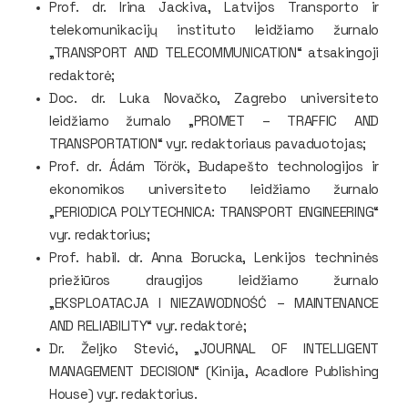
Prof. dr. Irina Jackiva, Latvijos Transporto ir
telekomunikacijų instituto leidžiamo žurnalo
„TRANSPORT AND TELECOMMUNICATION“ atsakingoji
redaktorė;
Doc. dr. Luka Novačko, Zagrebo universiteto
leidžiamo žurnalo „PROMET – TRAFFIC AND
TRANSPORTATION“ vyr. redaktoriaus pavaduotojas;
Prof. dr. Ádám Török, Budapešto technologijos ir
ekonomikos universiteto leidžiamo žurnalo
„PERIODICA POLYTECHNICA: TRANSPORT ENGINEERING“
vyr. redaktorius;
Prof. habil. dr. Anna Borucka, Lenkijos techninės
priežiūros draugijos leidžiamo žurnalo
„EKSPLOATACJA I NIEZAWODNOŚĆ – MAINTENANCE
AND RELIABILITY“ vyr. redaktorė;
Dr. Željko Stević, „JOURNAL OF INTELLIGENT
MANAGEMENT DECISION“ (Kinija, Acadlore Publishing
House) vyr. redaktorius.