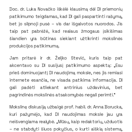
Doc. dr. Luka Novačko iškėlė klausimą dėl DI priemonių
patikimumo teigdamas, kad DI gali paspartinti rašymą,
bet jo silpnoji pusė – vis dar išgalvotos nuorodos. Jis
taip pat pabrėžė, kad realaus žmogaus įsikišimas
šiandien yra būtinas siekiant užtikrinti mokslinės
produkcijos patikimumą.
Jam pritarė ir dr. Željko Stević, kuris taip pat
akcentavo su DI susijusį patikimumo aspektą: „Esu
prieš dominuojantį DI naudojimą moksle, nes jis remiasi
internete esančia, ne visada patikima informacija. DI
gali padėti atliekant antrinius uždavinius, bet
pagrindinės mokslinės atsakomybės negali perimti.“
Mokslinę diskusiją užbaigė prof. habil. dr. Anna Borucka,
kuri pažymėjo, kad DI naudojimas moksle jau yra
neišvengiama realybė. „Mūsų, kaip redaktorių, užduotis
– ne stabdyti šiuos pokyčius, o kurti aiškią sistemą,