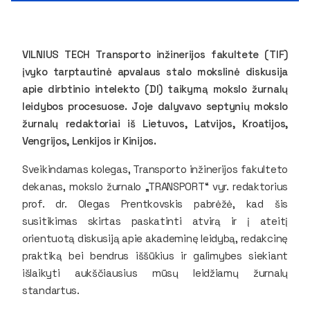
VILNIUS TECH Transporto inžinerijos fakultete (TIF)
įvyko tarptautinė apvalaus stalo mokslinė diskusija
apie dirbtinio intelekto (DI) taikymą mokslo žurnalų
leidybos procesuose. Joje dalyvavo septynių mokslo
žurnalų redaktoriai iš Lietuvos, Latvijos, Kroatijos,
Vengrijos, Lenkijos ir Kinijos.
Sveikindamas kolegas, Transporto inžinerijos fakulteto
dekanas, mokslo žurnalo „TRANSPORT“ vyr. redaktorius
prof. dr. Olegas Prentkovskis pabrėžė, kad šis
susitikimas skirtas paskatinti atvirą ir į ateitį
orientuotą diskusiją apie akademinę leidybą, redakcinę
praktiką bei bendrus iššūkius ir galimybes siekiant
išlaikyti aukščiausius mūsų leidžiamų žurnalų
standartus.