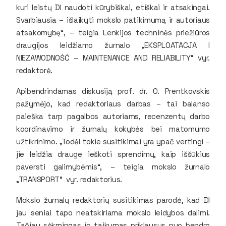
kuri leistų DI naudoti kūrybiškai, etiškai ir atsakingai.
Svarbiausia – išlaikyti mokslo patikimumą ir autoriaus
atsakomybę“, – teigia Lenkijos techninės priežiūros
draugijos leidžiamo žurnalo „EKSPLOATACJA I
NIEZAWODNOŚĆ – MAINTENANCE AND RELIABILITY“ vyr.
redaktorė.
Apibendrindamas diskusiją prof. dr. O. Prentkovskis
pažymėjo, kad redaktoriaus darbas – tai balanso
paieška tarp pagalbos autoriams, recenzentų darbo
koordinavimo ir žurnalų kokybės bei matomumo
užtikrinimo. „Todėl tokie susitikimai yra ypač vertingi –
jie leidžia drauge ieškoti sprendimų, kaip iššūkius
paversti galimybėmis“, – teigia mokslo žurnalo
„TRANSPORT“ vyr. redaktorius.
Mokslo žurnalų redaktorių susitikimas parodė, kad DI
jau seniai tapo neatskiriama mokslo leidybos dalimi.
Tačiau sėkmingas jo taikymas priklausys nuo bendro