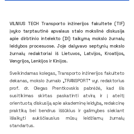
VILNIUS TECH Transporto inžinerijos fakultete (TIF)
įvyko tarptautinė apvalaus stalo mokslinė diskusija
apie dirbtinio intelekto (DI) taikymą mokslo žurnalų
leidybos procesuose. Joje dalyvavo septynių mokslo
žurnalų redaktoriai iš Lietuvos, Latvijos, Kroatijos,
Vengrijos, Lenkijos ir Kinijos.
Sveikindamas kolegas, Transporto inžinerijos fakulteto
dekanas, mokslo žurnalo „TRANSPORT“ vyr. redaktorius
prof. dr. Olegas Prentkovskis pabrėžė, kad šis
susitikimas skirtas paskatinti atvirą ir į ateitį
orientuotą diskusiją apie akademinę leidybą, redakcinę
praktiką bei bendrus iššūkius ir galimybes siekiant
išlaikyti aukščiausius mūsų leidžiamų žurnalų
standartus.