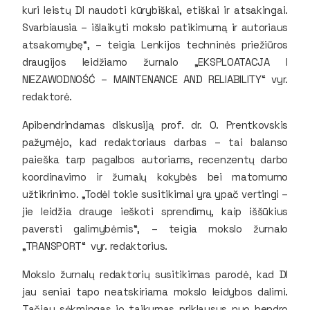
kuri leistų DI naudoti kūrybiškai, etiškai ir atsakingai.
Svarbiausia – išlaikyti mokslo patikimumą ir autoriaus
atsakomybę“, – teigia Lenkijos techninės priežiūros
draugijos leidžiamo žurnalo „EKSPLOATACJA I
NIEZAWODNOŚĆ – MAINTENANCE AND RELIABILITY“ vyr.
redaktorė.
Apibendrindamas diskusiją prof. dr. O. Prentkovskis
pažymėjo, kad redaktoriaus darbas – tai balanso
paieška tarp pagalbos autoriams, recenzentų darbo
koordinavimo ir žurnalų kokybės bei matomumo
užtikrinimo. „Todėl tokie susitikimai yra ypač vertingi –
jie leidžia drauge ieškoti sprendimų, kaip iššūkius
paversti galimybėmis“, – teigia mokslo žurnalo
„TRANSPORT“ vyr. redaktorius.
Mokslo žurnalų redaktorių susitikimas parodė, kad DI
jau seniai tapo neatskiriama mokslo leidybos dalimi.
Tačiau sėkmingas jo taikymas priklausys nuo bendro