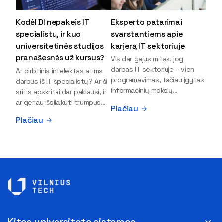
Kodėl DI nepakeis IT
Eksperto patarimai
specialistų, ir kuo
svarstantiems apie
universitetinės studijos
karjerą IT sektoriuje
pranašesnės už kursus?
Vis dar gajus mitas, jog
darbas IT sektoriuje – vien
Ar dirbtinis intelektas atims
programavimas, tačiau įgytas
darbus iš IT specialistų? Ar ši
informacinių mokslų
sritis apskritai dar paklausi, ir
išsilavinimas gali atverti kur
ar geriau išsilaikyti trumpus
Plačiau
kas daugiau durų ir net
kursus, ar vis tik stoti į
Plačiau
užauginti iki vadovų. Sparčiai
universitetą? Tokie klausimai
keičiantis technologijoms,
dažniausiai iškyla apie
šiandien darbo rinkoje trūksta
informacinių technologijų
dirbtinio intelekto (DI),
studijas svarstantiems
kibernetinio saugumo,
jaunuoliams. Iš šiuos ir kitus
debesijos ekspertų,
klausimus apie šio sektoriaus
duomenų analitikų.
ypatybes bei universitetinių
Apsispręsti dėl studijų
studijų pranašumą pasakoja
programos ar karjeros
VILNIUS TECH Fundamentinių
krypties neretai trukdo
mokslų fakulteto lektorius ir
Kitos universiteto sistemos