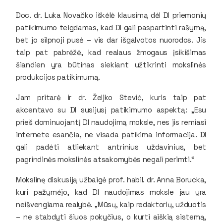
Doc. dr. Luka Novačko iškėlė klausimą dėl DI priemonių
patikimumo teigdamas, kad DI gali paspartinti rašymą,
bet jo silpnoji pusė – vis dar išgalvotos nuorodos. Jis
taip pat pabrėžė, kad realaus žmogaus įsikišimas
šiandien yra būtinas siekiant užtikrinti mokslinės
produkcijos patikimumą.
Jam pritarė ir dr. Željko Stević, kuris taip pat
akcentavo su DI susijusį patikimumo aspektą: „Esu
prieš dominuojantį DI naudojimą moksle, nes jis remiasi
internete esančia, ne visada patikima informacija. DI
gali padėti atliekant antrinius uždavinius, bet
pagrindinės mokslinės atsakomybės negali perimti.“
Mokslinę diskusiją užbaigė prof. habil. dr. Anna Borucka,
kuri pažymėjo, kad DI naudojimas moksle jau yra
neišvengiama realybė. „Mūsų, kaip redaktorių, užduotis
– ne stabdyti šiuos pokyčius, o kurti aiškią sistemą,