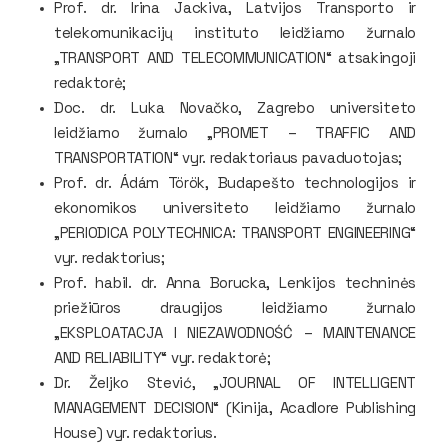
Prof. dr. Irina Jackiva, Latvijos Transporto ir
telekomunikacijų instituto leidžiamo žurnalo
„TRANSPORT AND TELECOMMUNICATION“ atsakingoji
redaktorė;
Doc. dr. Luka Novačko, Zagrebo universiteto
leidžiamo žurnalo „PROMET – TRAFFIC AND
TRANSPORTATION“ vyr. redaktoriaus pavaduotojas;
Prof. dr. Ádám Török, Budapešto technologijos ir
ekonomikos universiteto leidžiamo žurnalo
„PERIODICA POLYTECHNICA: TRANSPORT ENGINEERING“
vyr. redaktorius;
Prof. habil. dr. Anna Borucka, Lenkijos techninės
priežiūros draugijos leidžiamo žurnalo
„EKSPLOATACJA I NIEZAWODNOŚĆ – MAINTENANCE
AND RELIABILITY“ vyr. redaktorė;
Dr. Željko Stević, „JOURNAL OF INTELLIGENT
MANAGEMENT DECISION“ (Kinija, Acadlore Publishing
House) vyr. redaktorius.