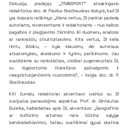
Diskusiją pradėjęs „TRANSPORT“ atsakingasis
redaktorius doc. dr. Paulius Skačkauskas išskyrė, kad DI
yra dvipusis reiškinys: „Viena vertus, DI įrankiai padeda
autoriams, recenzentams ir redaktoriams – nuo kalbos
pagalbos ir plagijavimo tikrinimo iki duomenų analizės
ar rankraščių struktūrizavimo. Kita vertus, DI kelia
rimtų iššūkių – kyla klausimų dėl autoriaus
atsakomybės, skaidrumo ir tyrimų patikimumo. Jau
susidūrėme su rankraščiais, visiškai sugeneruotais DI,
su išgalvotomis literatūros apžvalgomis ir
neegzistuojančiomis nuorodomis“, – teigia doc. dr. P.
Skačkauskas.
Kiti žurnalų redaktoriai akcentavo įvairius su DI
susijusius panaudojimo aspektus. Prof. dr. Gintautas
Bureika, kalbėdamas apie DI, akcentavo: „Geografinis
ar kultūrinis artumas nėra būtina sąlyga
bendradarbiavimui, tačiau susitikimai gyvai skatina