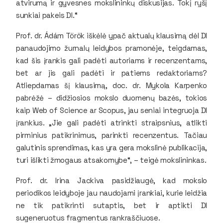
atvirumą ir gyvesnes mokslininkų diskusijas. Tokį ryšį
sunkiai pakeis DI.“
Prof. dr. Ádám Török iškėlė ypač aktualų klausimą dėl DI
panaudojimo žurnalų leidybos pramonėje, teigdamas,
kad šis įrankis gali padėti autoriams ir recenzentams,
bet ar jis gali padėti ir patiems redaktoriams?
Atliepdamas šį klausimą, doc. dr. Mykola Karpenko
pabrėžė – didžiosios mokslo duomenų bazės, tokios
kaip Web of Science ar Scopus, jau seniai integruoja DI
įrankius. „Jie gali padėti atrinkti straipsnius, atlikti
pirminius patikrinimus, parinkti recenzentus. Tačiau
galutinis sprendimas, kas yra gera mokslinė publikacija,
turi išlikti žmogaus atsakomybe“, – teigė mokslininkas.
Prof. dr. Irina Jackiva pasidžiaugė, kad mokslo
periodikos leidyboje jau naudojami įrankiai, kurie leidžia
ne tik patikrinti sutaptis, bet ir aptikti DI
sugeneruotus fragmentus rankraščiuose.