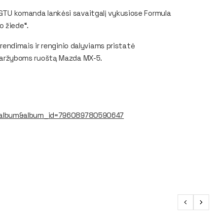
GTU
komanda lankėsi savaitgalį vykusiose
Formula
o žiede“.
endimais ir renginio dalyviams pristatė
s varžyboms ruoštą Mazda MX-5.
b=album&album_id=796089780590647