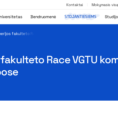
Kontaktai
Mokymasis vis
niversitetas
Bendruomenė
Studij
STOJANTIESIEMS
nerijos fakulteto Race VGTU komanda dalyvavo Formula Junior v
s fakulteto Race VGTU k
bose