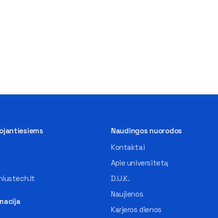
tojantiesiems
Naudingos nuorodos
Kontaktai
Apie universitetą
iustech.lt
D.U.K.
Naujienos
macija
Karjeros dienos