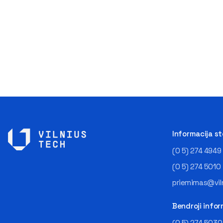
Informacija s
(0 5) 274 4949
(0 5) 274 5010
priemimas@viln
Bendroji infor
(0 5) 274 5030