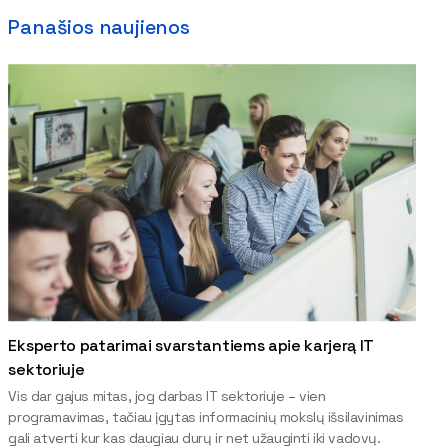
Panašios naujienos
Eksperto patarimai svarstantiems apie karjerą IT
sektoriuje
Vis dar gajus mitas, jog darbas IT sektoriuje – vien
programavimas, tačiau įgytas informacinių mokslų išsilavinimas
gali atverti kur kas daugiau durų ir net užauginti iki vadovų.