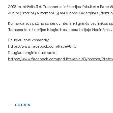
2018 m. birželio 3 d. Transporto inžinerijos fakulteto
Race V
Junior
(istorinių automobilių) varžybose Kačerginės „Nemun
Komanda susipažino su senovinės lenktyninės technikos spr
Transporto inžinerijos ir logistikos laboratorijoje žiedinėm
Daugiau apie komandą:
https://www.facebook.com/RaceVGTU
Daugiau renginio nuotraukų:
https://www.facebook.com/pg/LithuaniaINC/photos/?ta
GALERIJA