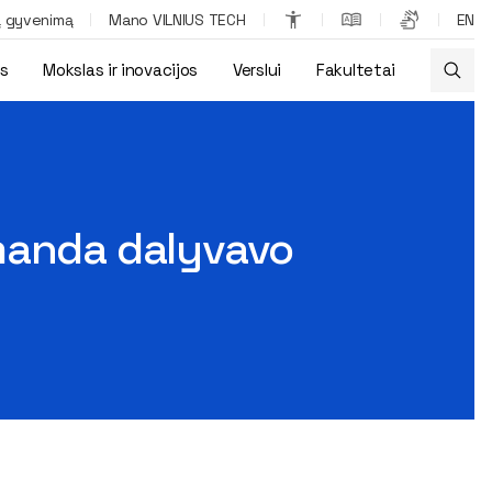
ą gyvenimą
Mano VILNIUS TECH
EN
os
Mokslas ir inovacijos
Verslui
Fakultetai
aržybose
omanda dalyvavo