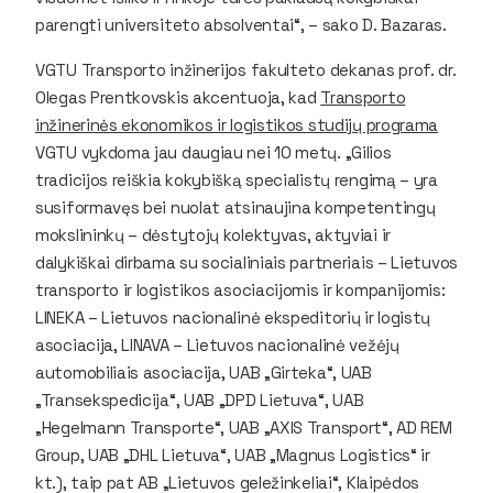
parengti universiteto absolventai“, – sako D. Bazaras.
VGTU Transporto inžinerijos fakulteto dekanas prof. dr.
Olegas Prentkovskis akcentuoja, kad
Transporto
inžinerinės ekonomikos ir logistikos studijų programa
VGTU vykdoma jau daugiau nei 10 metų. „Gilios
tradicijos reiškia kokybišką specialistų rengimą – yra
susiformavęs bei nuolat atsinaujina kompetentingų
mokslininkų – dėstytojų kolektyvas, aktyviai ir
dalykiškai dirbama su socialiniais partneriais – Lietuvos
transporto ir logistikos asociacijomis ir kompanijomis:
LINEKA – Lietuvos nacionalinė ekspeditorių ir logistų
asociacija, LINAVA – Lietuvos nacionalinė vežėjų
automobiliais asociacija, UAB „Girteka“, UAB
„Transekspedicija“, UAB „DPD Lietuva“, UAB
„Hegelmann Transporte“, UAB „AXIS Transport“, AD REM
Group, UAB „DHL Lietuva“, UAB „Magnus Logistics“ ir
kt.), taip pat AB „Lietuvos geležinkeliai“, Klaipėdos