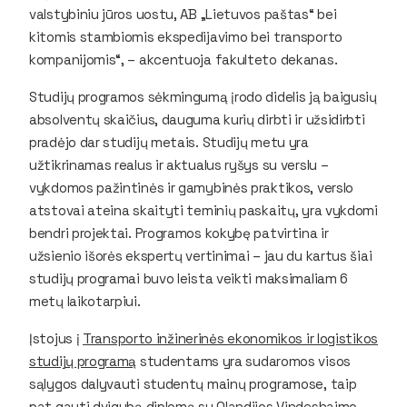
valstybiniu jūros uostu, AB „Lietuvos paštas“ bei
kitomis stambiomis ekspedijavimo bei transporto
kompanijomis“, – akcentuoja fakulteto dekanas.
Studijų programos sėkmingumą įrodo didelis ją baigusių
absolventų skaičius, dauguma kurių dirbti ir užsidirbti
pradėjo dar studijų metais. Studijų metu yra
užtikrinamas realus ir aktualus ryšys su verslu –
vykdomos pažintinės ir gamybinės praktikos, verslo
atstovai ateina skaityti teminių paskaitų, yra vykdomi
bendri projektai. Programos kokybę patvirtina ir
užsienio išorės ekspertų vertinimai – jau du kartus šiai
studijų programai buvo leista veikti maksimaliam 6
metų laikotarpiui.
Įstojus į
Transporto inžinerinės ekonomikos ir logistikos
studijų programą
studentams yra sudaromos visos
sąlygos dalyvauti studentų mainų programose, taip
pat gauti dvigubą diplomą su Olandijos Vindeshaimo