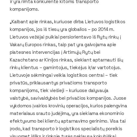
ir yra rimta konkurentė kitoms transporto
kompanijoms.
„Kalbant apie rinkas, kuriuose dirba Lietuvos logistikos
kompanijos, jos iš tiesų yra globalios – po 2014 m.
Lietuvos vežėjai puikiai persiorientavo iš Rytų rinkų į
Vakarų Europos rinkas, taip pat yra galvojama apie
platesnes intervencijas į Artimųjų Rytų bei
Kazachstano ar Kinijos rinkas, siekiant aptarnauti šių
rinkų klientus – gamintojus, tiekėjus ir/ar vartotojus.
Lietuvoje sėkmingai veikia logistikos centrai – tiek
privatūs, priklausantys privačioms transporto
kompanijoms, tiek viešieji – kuriuose dalyvauja
valstybė, savivaldybės bei privačios kompanijos. Juose
vykdomos įvairios krovinių operacijos, kurios palengvina
materialaus srauto judėjimą, yra siekiama ekonominio
efektyvumo bei klientų aptarnavimo gerinimo. Visa tai
įrodo, kad transporto ir logistikos specialistų poreikis
visuomet išliks ir rinkoje turės paklausą kokybiškai