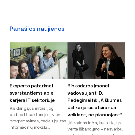
Panašios naujienos
Eksperto patarimai
Rinkodaros įmonei
svarstantiems apie
vadovaujanti D.
karjerą IT sektoriuje
Padegimaitė: „Aiškumas
dėl karjeros atsiranda
Vis dar gajus mitas, jog
veikiant, ne planuojant“
darbas IT sektoriuje – vien
programavimas, tačiau įgytas
„Kiekviena idėja, kuria tiki, yra
informacinių mokslų
verta išbandymo – nesvarbu,
išsilavinimas gali atverti kur