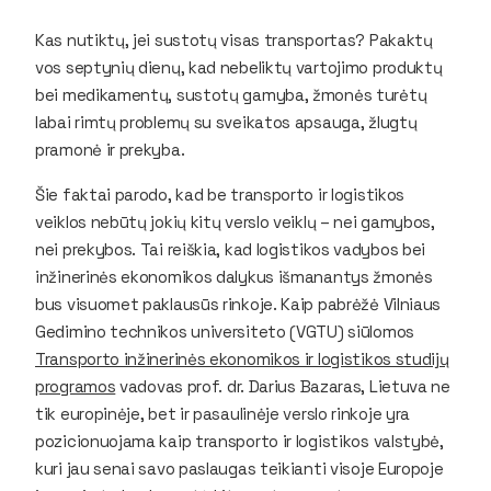
Kas nutiktų, jei sustotų visas transportas? Pakaktų
vos septynių dienų, kad nebeliktų vartojimo produktų
bei medikamentų, sustotų gamyba, žmonės turėtų
labai rimtų problemų su sveikatos apsauga, žlugtų
pramonė ir prekyba.
Šie faktai parodo, kad be transporto ir logistikos
veiklos nebūtų jokių kitų verslo veiklų – nei gamybos,
nei prekybos. Tai reiškia, kad logistikos vadybos bei
inžinerinės ekonomikos dalykus išmanantys žmonės
bus visuomet paklausūs rinkoje. Kaip pabrėžė Vilniaus
Gedimino technikos universiteto (VGTU) siūlomos
Transporto inžinerinės ekonomikos ir logistikos studijų
programos
vadovas prof. dr. Darius Bazaras, Lietuva ne
tik europinėje, bet ir pasaulinėje verslo rinkoje yra
pozicionuojama kaip transporto ir logistikos valstybė,
kuri jau senai savo paslaugas teikianti visoje Europoje