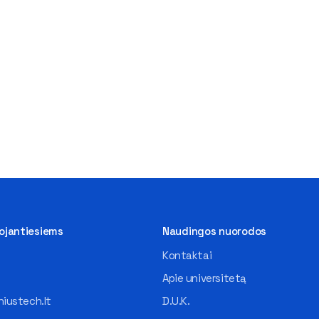
tojantiesiems
Naudingos nuorodos
Kontaktai
Apie universitetą
iustech.lt
D.U.K.