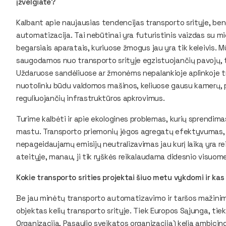
įžvelgiate?
Kalbant apie naujausias tendencijas transporto srityje, bene 
automatizacija. Tai nebūtinai yra futuristinis vaizdas su mi
begarsiais aparatais, kuriuose žmogus jau yra tik keleivis. Mū
saugodamos nuo transporto srityje egzistuojančių pavojų, t
Uždaruose sandėliuose ar žmonėms nepalankioje aplinkoje t
nuotoliniu būdu valdomos mašinos, keliuose gausu kamerų, 
reguliuojančių infrastruktūros apkrovimus.
Turime kalbėti ir apie ekologines problemas, kurių sprendima
mastu. Transporto priemonių jėgos agregatų efektyvumas, al
nepageidaujamų emisijų neutralizavimas jau kurį laiką yra r
ateityje, manau, ji tik ryškės reikalaudama didesnio visuome
Kokie transporto srities projektai šiuo metu vykdomi ir kas 
Be jau minėtų transporto automatizavimo ir taršos mažinim
objektas kelių transporto srityje. Tiek Europos Sąjunga, tiek
Organizacija, Pasaulio sveikatos organizacija) kelia ambicing