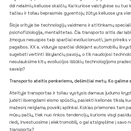
dėl nelaimių keliuose skaičių. Kai kuriose valstybėse su tu
tačiau ir toliau beprasmės gyventojų žūtys keliuose yra vien
Šioje srityje be technologijų vaidmens ir atitinkamų special
psichofiziologija, mentalitetas. Čia transporto sritis dar la
žmogus nesuspės taip sparčiai evoliucionuoti, jam prireiks vi
pagalbos. XX a. viduryje sparčiai didėjant automobilių išv
sugebėti vertinti iškylančių pavojų, o tik naudojosi techn
nesulauksime kitų evoliucijos iššūkių technologijoms praded
savaip?
Transporto ateitis penkeriems, dešimčiai metų. Ko galime s
Ateityje transportas ir toliau vystysis darnaus judumo krypt
judėti išvengdami eismo spūsčių, pasiekti kelionės tikslą ku
mažesnį neigiamą poveikį aplinkai. Kokias priemones tam pasi
mūsų pačių, tiek nuo rinkos tendencijų, kurioms visgi pasidu
riedį, investuosime į elektromobilį, o gal atsigręšime į savo 
transportą?