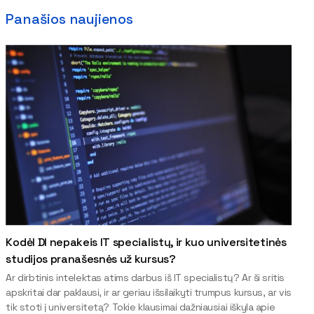
Panašios naujienos
Kodėl DI nepakeis IT specialistų, ir kuo universitetinės
studijos pranašesnės už kursus?
Ar dirbtinis intelektas atims darbus iš IT specialistų? Ar ši sritis
apskritai dar paklausi, ir ar geriau išsilaikyti trumpus kursus, ar vis
tik stoti į universitetą? Tokie klausimai dažniausiai iškyla apie