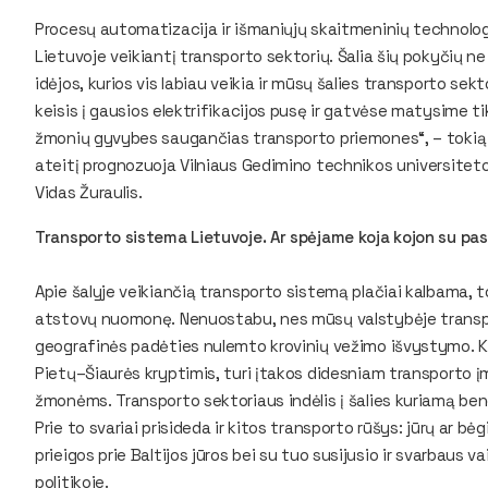
Procesų automatizacija ir išmaniųjų skaitmeninių technolog
Lietuvoje veikiantį transporto sektorių. Šalia šių pokyčių n
idėjos, kurios vis labiau veikia ir mūsų šalies transporto sekt
keisis į gausios elektrifikacijos pusę ir gatvėse matysime ti
žmonių gyvybes saugančias transporto priemones“, – tokią
ateitį prognozuoja Vilniaus Gedimino technikos universiteto
Vidas Žuraulis.
Transporto sistema Lietuvoje. Ar spėjame koja kojon su pa
Apie šalyje veikiančią transporto sistemą plačiai kalbama, tod
atstovų nuomonę. Nenuostabu, nes mūsų valstybėje transpor
geografinės padėties nulemto krovinių vežimo išvystymo. K
Pietų–Šiaurės kryptimis, turi įtakos didesniam transporto įm
žmonėms. Transporto sektoriaus indėlis į šalies kuriamą bend
Prie to svariai prisideda ir kitos transporto rūšys: jūrų ar 
prieigos prie Baltijos jūros bei su tuo susijusio ir svarbaus 
politikoje.