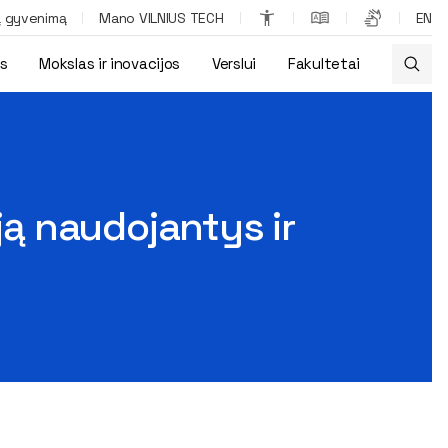
ą gyvenimą
Mano VILNIUS TECH
EN
os
Mokslas ir inovacijos
Verslui
Fakultetai
antys automobiliai
ją naudojantys ir