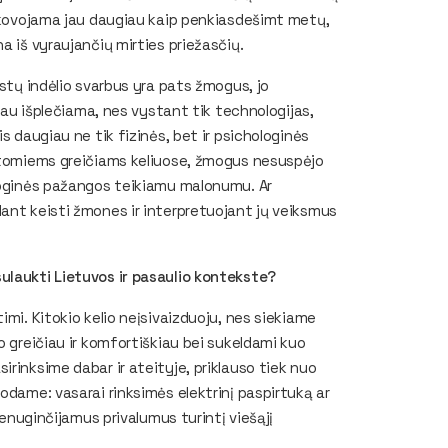
o kovojama jau daugiau kaip penkiasdešimt metų,
a iš vyraujančių mirties priežasčių.
istų indėlio svarbus yra pats žmogus, jo
biau išplečiama, nes vystant tik technologijas,
s daugiau ne tik fizinės, bet ir psichologinės
ystomiems greičiams keliuose, žmogus nesuspėjo
ologinės pažangos teikiamu malonumu. Ar
ant keisti žmones ir interpretuojant jų veiksmus
ulaukti Lietuvos ir pasaulio kontekste?
imi. Kitokio kelio neįsivaizduoju, nes siekiame
o greičiau ir komfortiškiau bei sukeldami kuo
rinksime dabar ir ateityje, priklauso tiek nuo
odame: vasarai rinksimės elektrinį paspirtuką ar
nenuginčijamus privalumus turintį viešąjį