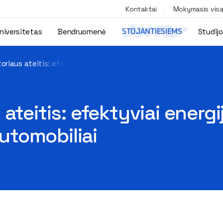
Kontaktai
Mokymasis vis
niversitetas
Bendruomenė
Studij
STOJANTIESIEMS
oriaus ateitis: efektyviai energiją naudojantys ir gyvybes saug
ateitis: efektyviai energi
tomobiliai