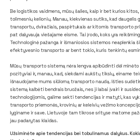
Be logistikos vaidmens, mūsų šalies, kaip ir bet kurios kito
tolimesnių kelionių. Manau, kiekvienas sutiks, kad daugelis 
transportu, dviračiais, paspirtukais ar kitomis transporto 
pat dalyvauja viešajame eisme. Tai įrodo, koks yra reikšming
Technologinė pažanga ir išmaniosios sistemos neaplenkia šios
efektyvesnio transporto ar bent tokio, kuris tenkintų esmin
Mūsų transporto sistemą nėra lengva apibūdinti dėl minėto j
pozityviai ir, manau, kad, siekdami aukštų tikslų, einame te
išnaudojame mums siūlomą transporto naudą. Išties sudėtin
sistemą kalbėti bendrais bruožais, nes ji labai įvairi ir susid
technologijomis, galime sekti tendencijas ir matyti, kas vy
transporto priemonės, krovinių ar keleivių vežimo koncepcij
lyginame ir save. Lietuvoje tam tikrose srityse matome paž
jau padarytas klaidas.
Užsiminėte apie tendencijas bei tobulinamus dalykus. Koki