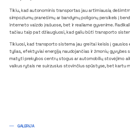
Tikiu, kad autonominis transportas jau artimiausią dešimtmet
simpoziumų pranešimų ar bandymų poligonų persikels į bendro
interneto vaizdo įrašuose, bet ir realiame gyvenime. Radikal
tačiau taip pat džiaugiuosi, kad galiu būti transporto sist
Tikiuosi, kad transporto sistema jau greitai keisis į gausios
tylias, efektyviai energiją naudojančias ir žmonių gyvybes
matyti prekybos centrų stogus ar automobilių stovėjimo aik
vaikus rytais ne suirzusius stovinčius spūstyse, bet kartu 
GALERIJA