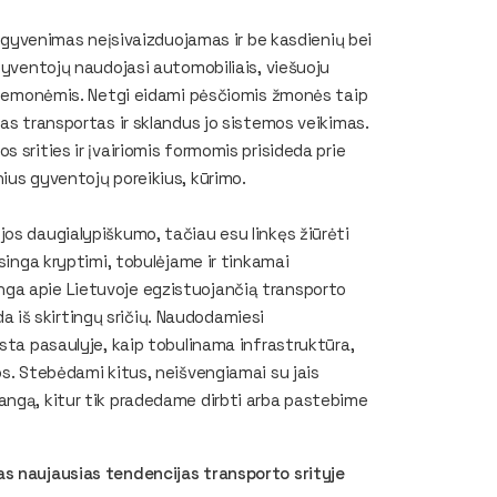
s, gyvenimas neįsivaizduojamas ir be kasdienių bei
gyventojų naudojasi automobiliais, viešuoju
priemonėmis. Netgi eidami pėsčiomis žmonės taip
as transportas ir sklandus jo sistemos veikimas.
 srities ir įvairiomis formomis prisideda prie
ius gyventojų poreikius, kūrimo.
os daugialypiškumo, tačiau esu linkęs žiūrėti
isinga kryptimi, tobulėjame ir tinkamai
ga apie Lietuvoje egzistuojančią transporto
eda iš skirtingų sričių. Naudodamiesi
ksta pasaulyje, kaip tobulinama infrastruktūra,
os. Stebėdami kitus, neišvengiamai su jais
angą, kitur tik pradedame dirbti arba pastebime
as naujausias tendencijas transporto srityje