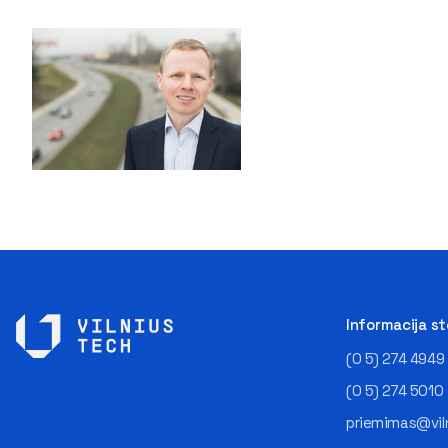
Informacija s
(0 5) 274 4949
(0 5) 274 5010
priemimas@viln