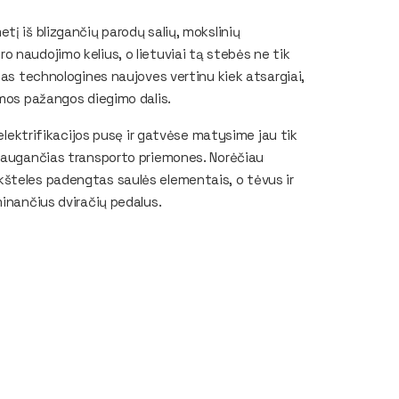
į iš blizgančių parodų salių, mokslinių
 naudojimo kelius, o lietuviai tą stebės ne tik
ias technologines naujoves vertinu kiek atsargiai,
emos pažangos diegimo dalis.
 elektrifikacijos pusę ir gatvėse matysime jau tik
 saugančias transporto priemones. Norėčiau
šteles padengtas saulės elementais, o tėvus ir
minančius dviračių pedalus.