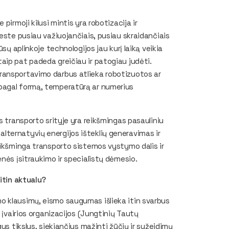
pirmoji kilusi mintis yra robotizacija ir
este pusiau važiuojančiais, pusiau skraidančiais
sų aplinkoje technologijos jau kurį laiką veikia
aip pat padeda greičiau ir patogiau judėti.
ransportavimo darbus atlieka robotizuotos ar
pagal formą, temperatūrą ar numerius
s transporto srityje yra reikšmingas pasauliniu
ternatyvių energijos išteklių generavimas ir
eikšminga transporto sistemos vystymo dalis ir
nės įsitraukimo ir specialistų dėmesio.
itin aktualu?
o klausimų, eismo saugumas išlieka itin svarbus
 įvairios organizacijos (Jungtinių Tautų
us tikslus, siekiančius mažinti žūčių ir sužeidimų