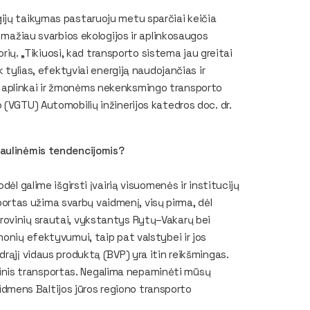
ijų taikymas pastaruoju metu sparčiai keičia
e mažiau svarbios ekologijos ir aplinkosaugos
orių. „Tikiuosi, kad transporto sistema jau greitai
k tylias, efektyviai energiją naudojančias ir
 aplinkai ir žmonėms nekenksmingo transporto
 (VGTU) Automobilių inžinerijos katedros doc. dr.
saulinėmis tendencijomis?
ėl galime išgirsti įvairią visuomenės ir institucijų
tas užima svarbų vaidmenį, visų pirma, dėl
rovinių srautai, vykstantys Rytų–Vakarų bei
onių efektyvumui, taip pat valstybei ir jos
rąjį vidaus produktą (BVP) yra itin reikšmingas.
bėginis transportas. Negalima nepaminėti mūsų
vaidmens Baltijos jūros regiono transporto