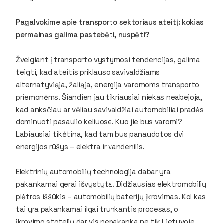
Pagalvokime apie transporto sektoriaus ateitį: kokias
permainas galima pastebėti, nuspėti?
Žvelgiant į transporto vystymosi tendencijas, galima
teigti, kad ateitis priklauso savivaldžiams
alternatyviąja, žaliąja, energija varomoms transporto
priemonėms. Šiandien jau tikriausiai niekas neabejoja,
kad anksčiau ar vėliau savivaldžiai automobiliai pradės
dominuoti pasaulio keliuose. Kuo jie bus varomi?
Labiausiai tikėtina, kad tam bus panaudotos dvi
energijos rūšys – elektra ir vandenilis.
Elektrinių automobilių technologija dabar yra
pakankamai gerai išvystyta. Didžiausias elektromobilių
plėtros iššūkis – automobilių baterijų įkrovimas. Kol kas
tai yra pakankamai ilgai trunkantis procesas, o
įkrovimo stotelių dar vis nepakanka ne tik Lietuvoje,