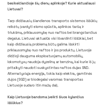
besikeičiančioje šių dienų aplinkoje? Kurie aktualiausi
Lietuvai?
Tarp didžiausių šiandienos transporto sistemos iššūkių
reikėtų įvardyti eismo spūstis, aplinkos taršą ir
triukšmą, priklausomybę nuo naftos bei brangstančius
degalus. Lietuvai aktualūs visi išvardinti iššūkiai, bet
kaip didžiausią problemą būtų galima išskirti
priklausomybę nuo naftos ir jos produktų. Lietuvoje
didžioji dauguma eksploatuojamų automobilių,
lokomotyvų naudoja dyzeliną ar benziną, kai kurie iš jų
pritaikyti naudoti suskystintas naftos dujas SND.
Alternatyviąja energija, tokia kaip elektra, gamtinės
dujos (SGD) ar biodegalai varomas transportas
Lietuvoje sudaro itin mažą dalį.
Kaip Lietuvoje bandoma įveikti šiuos kylančius
iššūkius?