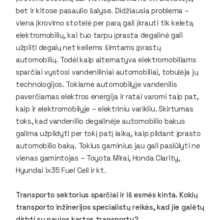
bet ir kitose pasaulio šalyse. Didžiausia problema –
viena įkrovimo stotelė per parą gali įkrauti tik keletą
elektromobilių, kai tuo tarpu įprasta degalinė gali
užpilti degalų net keliems šimtams įprastų
automobilių. Todėl kaip alternatyva elektromobiliams
sparčiai vystosi vandeniliniai automobiliai, tobulėja jų
technologijos. Tokiame automobilyje vandenilis
paverčiamas elektros energija ir ratai varomi taip pat,
kaip ir elektromobilyje – elektriniu varikliu. Skirtumas
toks, kad vandenilio degalinėje automobilio bakus
galima užpildyti per tokį patį laiką, kaip pildant įprasto
automobilio baką. Tokius gaminius jau gali pasiūlyti ne
vienas gamintojas – Toyota Mirai, Honda Clarity,
Hyundai ix35 Fuel Cell ir kt.
Transporto sektorius sparčiai ir iš esmės kinta. Kokių
transporto inžinerijos specialistų reikės, kad jie galėtų
dirbti su naujos kartos transportu?