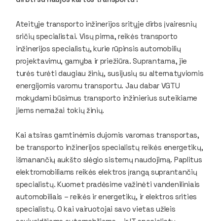
Ateityje transporto inžinerijos srityje dirbs įvairesnių
sričių specialistai. Visų pirma, reikės transporto
inžinerijos specialistų, kurie rūpinsis automobilių
projektavimu, gamyba ir priežiūra. Suprantama, jie
turės turėti daugiau žinių, susijusių su alternatyviomis
energijomis varomu transportu. Jau dabar VGTU
mokydami būsimus transporto inžinierius suteikiame
jiems nemažai tokių žinių.
Kai atsiras gamtinėmis dujomis varomas transportas,
be transporto inžinerijos specialistų reikės energetikų,
išmanančių aukšto slėgio sistemų naudojimą. Paplitus
elektromobiliams reikės elektros įrangą suprantančių
specialistų. Kuomet pradėsime važinėti vandeniliniais
automobiliais – reikės ir energetikų, ir elektros srities
specialistų. O kai vairuotojai savo vietas užleis