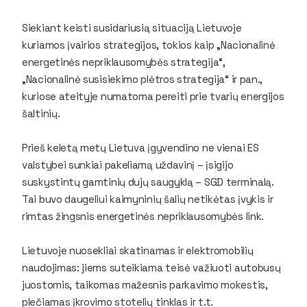
Siekiant keisti susidariusią situaciją Lietuvoje
kuriamos įvairios strategijos, tokios kaip „Nacionalinė
energetinės nepriklausomybės strategija“,
„Nacionalinė susisiekimo plėtros strategija“ ir pan.,
kuriose ateityje numatoma pereiti prie tvarių energijos
šaltinių.
Prieš keletą metų Lietuva įgyvendino ne vienai ES
valstybei sunkiai pakeliamą uždavinį – įsigijo
suskystintų gamtinių dujų saugyklą – SGD terminalą.
Tai buvo daugeliui kaimyninių šalių netikėtas įvykis ir
rimtas žingsnis energetinės nepriklausomybės link.
Lietuvoje nuosekliai skatinamas ir elektromobilių
naudojimas: jiems suteikiama teisė važiuoti autobusų
juostomis, taikomas mažesnis parkavimo mokestis,
plečiamas įkrovimo stotelių tinklas ir t.t.