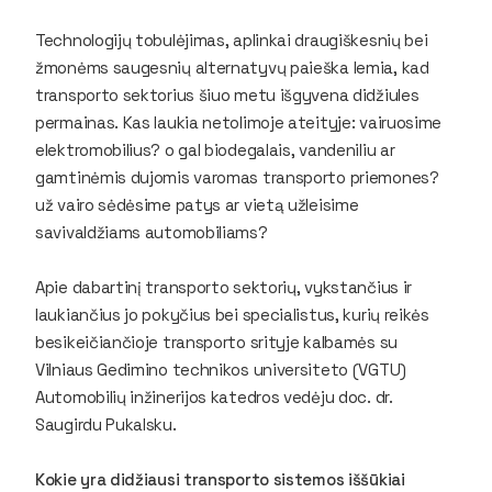
Technologijų tobulėjimas, aplinkai draugiškesnių bei
žmonėms saugesnių alternatyvų paieška lemia, kad
transporto sektorius šiuo metu išgyvena didžiules
permainas. Kas laukia netolimoje ateityje: vairuosime
elektromobilius? o gal biodegalais, vandeniliu ar
gamtinėmis dujomis varomas transporto priemones?
už vairo sėdėsime patys ar vietą užleisime
savivaldžiams automobiliams?
Apie dabartinį transporto sektorių, vykstančius ir
laukiančius jo pokyčius bei specialistus, kurių reikės
besikeičiančioje transporto srityje kalbamės su
Vilniaus Gedimino technikos universiteto (VGTU)
Automobilių inžinerijos katedros vedėju doc. dr.
Saugirdu Pukalsku.
Kokie yra didžiausi transporto sistemos iššūkiai