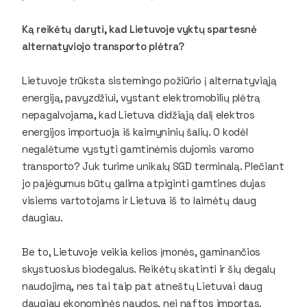
Ką reikėtų daryti, kad Lietuvoje vyktų spartesnė
alternatyviojo transporto plėtra?
Lietuvoje trūksta sistemingo požiūrio į alternatyviąją
energiją, pavyzdžiui, vystant elektromobilių plėtrą
nepagalvojama, kad Lietuva didžiąją dalį elektros
energijos importuoja iš kaimyninių šalių. O kodėl
negalėtume vystyti gamtinėmis dujomis varomo
transporto? Juk turime unikalų SGD terminalą. Plečiant
jo pajėgumus būtų galima atpiginti gamtines dujas
visiems vartotojams ir Lietuva iš to laimėtų daug
daugiau.
Be to, Lietuvoje veikia kelios įmonės, gaminančios
skystuosius biodegalus. Reikėtų skatinti ir šių degalų
naudojimą, nes tai taip pat atneštų Lietuvai daug
daugiau ekonominės naudos, nei naftos importas.