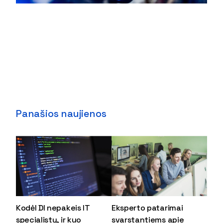
Panašios naujienos
Kodėl DI nepakeis IT
Eksperto patarimai
specialistų, ir kuo
svarstantiems apie