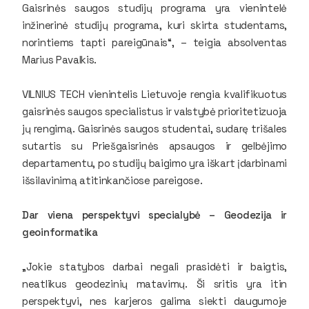
Gaisrinės saugos studijų programa yra vienintelė
inžinerinė studijų programa, kuri skirta studentams,
norintiems tapti pareigūnais“, – teigia absolventas
Marius Pavalkis.
VILNIUS TECH vienintelis Lietuvoje rengia kvalifikuotus
gaisrinės saugos specialistus ir valstybė prioritetizuoja
jų rengimą. Gaisrinės saugos studentai, sudarę trišales
sutartis su Priešgaisrinės apsaugos ir gelbėjimo
departamentu, po studijų baigimo yra iškart įdarbinami
išsilavinimą atitinkančiose pareigose.
Dar viena perspektyvi specialybė – Geodezija ir
geoinformatika
„Jokie statybos darbai negali prasidėti ir baigtis,
neatlikus geodezinių matavimų. Ši sritis yra itin
perspektyvi, nes karjeros galima siekti daugumoje