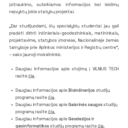
įsitraukimo, suteikiamos informacijos bei leidimų
neįvyktų jokie statybų projektai.
„Dar studijuodami, šių specialybių studentai jau gali
pradėti dirbti inžinieriais–geodezininkais, matininkais,
projektavime, statybos įmonėse, Nacionalinėje žemės
tarnyboje prie Aplinkos ministerijos ir Registrų centre“,
– sako jaunoji mokslininkė.
Daugiau informacijos apie stojimą į VILNIUS TECH
rasite
čia
.
Daugiau informacijos apie
Bioinžinerijos
studijų
programą rasite
čia
.
Daugiau informacijos apie
Gaisrinės saugos
studijų
programą rasite
čia.
Daugiau informacijos apie
Geodezijos ir
geoinformatikos
studijų programą rasite
čia
.