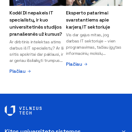
Kodėl DI nepakeis IT
Eksperto patarimai
specialistų, ir kuo
svarstantiems apie
universitetinės studijos
karjerą IT sektoriuje
pranašesnės už kursus?
Vis dar gajus mitas, jog
darbas IT sektoriuje – vien
Ar dirbtinis intelektas atims
programavimas, tačiau įgytas
darbus iš IT specialistų? Ar ši
informacinių mokslų
sritis apskritai dar paklausi, ir
išsilavinimas gali atverti kur
ar geriau išsilaikyti trumpus
Plačiau
kas daugiau durų ir net
kursus, ar vis tik stoti į
Plačiau
užauginti iki vadovų. Sparčiai
universitetą? Tokie klausimai
keičiantis technologijoms,
dažniausiai iškyla apie
šiandien darbo rinkoje trūksta
informacinių technologijų
dirbtinio intelekto (DI),
studijas svarstantiems
kibernetinio saugumo,
jaunuoliams. Iš šiuos ir kitus
debesijos ekspertų,
klausimus apie šio sektoriaus
duomenų analitikų.
ypatybes bei universitetinių
Apsispręsti dėl studijų
studijų pranašumą pasakoja
programos ar karjeros
VILNIUS TECH Fundamentinių
krypties neretai trukdo
mokslų fakulteto lektorius ir
Kitos universiteto sistemos