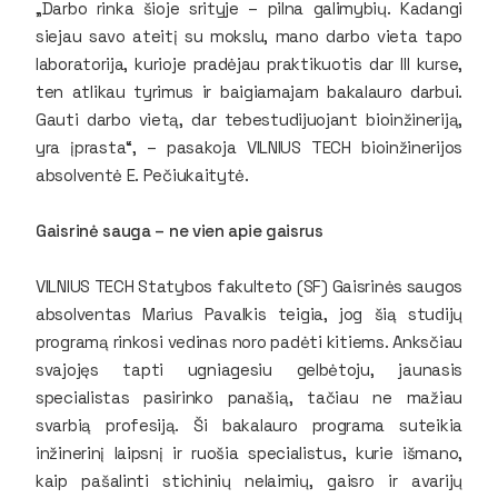
„Darbo rinka šioje srityje – pilna galimybių. Kadangi
siejau savo ateitį su mokslu, mano darbo vieta tapo
laboratorija, kurioje pradėjau praktikuotis dar III kurse,
ten atlikau tyrimus ir baigiamajam bakalauro darbui.
Gauti darbo vietą, dar tebestudijuojant bioinžineriją,
yra įprasta“, – pasakoja VILNIUS TECH bioinžinerijos
absolventė E. Pečiukaitytė.
Gaisrinė sauga – ne vien apie gaisrus
VILNIUS TECH Statybos fakulteto (SF) Gaisrinės saugos
absolventas Marius Pavalkis teigia, jog šią studijų
programą rinkosi vedinas noro padėti kitiems. Anksčiau
svajojęs tapti ugniagesiu gelbėtoju, jaunasis
specialistas pasirinko panašią, tačiau ne mažiau
svarbią profesiją. Ši bakalauro programa suteikia
inžinerinį laipsnį ir ruošia specialistus, kurie išmano,
kaip pašalinti stichinių nelaimių, gaisro ir avarijų