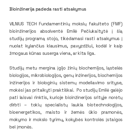
Bioinžinerija padeda rasti atsakymus
VILNIUS TECH Fundamentinių mokslų fakulteto (FMF)
bioinžinerijos absolventė Emilė Pečiukaitytė į šią
studijų programą stojo, tikėdamasi rasti atsakymus į
nuolat kylančius klausimus, pavyzdžiui, kodėl ir kaip
žmogaus kūnas suserga viena, ar kita liga.
Studijų metu mergina įgijo žinių biochemijos, ląstelės
biologijos, mikrobiologijos, genų inžinerijos, biochemijos
inžinerijos ir biologinių sistemų modeliavimo srityse,
mokėsi jas pritaikyti praktiškai. Po studijų Emilė galėjo
pati laisvai rinktis, kurioje bioinžinerijos srityje norėtų
dirbti – tokių specialistų laukia biotechnologijos,
bioenergetikos, maisto ir žemės ūkio pramonės,
mokymo ir mokslo tyrimų, kokybės kontrolės įstaigos
bei įmonės.