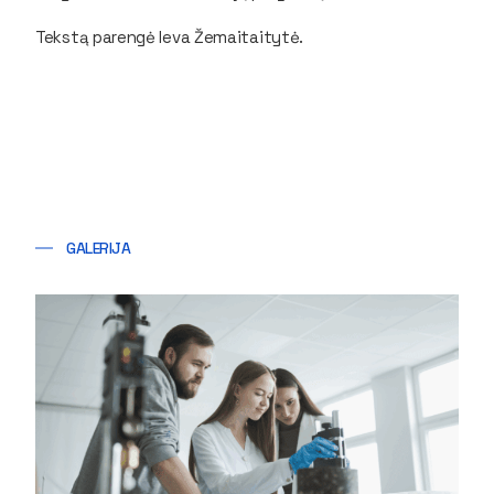
Tekstą parengė Ieva Žemaitaitytė.
GALERIJA