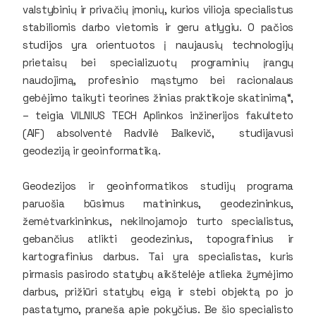
valstybinių ir privačių įmonių, kurios vilioja specialistus
stabiliomis darbo vietomis ir geru atlygiu. O pačios
studijos yra orientuotos į naujausių technologijų
prietaisų bei specializuotų programinių įrangų
naudojimą, profesinio mąstymo bei racionalaus
gebėjimo taikyti teorines žinias praktikoje skatinimą“,
– teigia VILNIUS TECH Aplinkos inžinerijos fakulteto
(AIF) absolventė Radvilė Balkevič, studijavusi
geodeziją ir geoinformatiką.
Geodezijos ir geoinformatikos studijų programa
paruošia būsimus matininkus, geodezininkus,
žemėtvarkininkus, nekilnojamojo turto specialistus,
gebančius atlikti geodezinius, topografinius ir
kartografinius darbus. Tai yra specialistas, kuris
pirmasis pasirodo statybų aikštelėje atlieka žymėjimo
darbus, prižiūri statybų eigą ir stebi objektą po jo
pastatymo, praneša apie pokyčius. Be šio specialisto