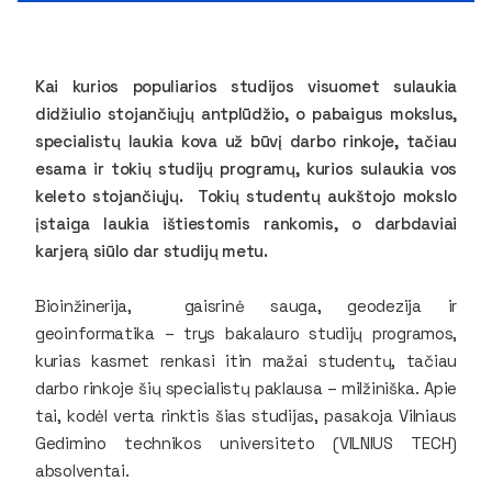
Kai kurios populiarios studijos visuomet sulaukia
didžiulio stojančiųjų antplūdžio, o pabaigus mokslus,
specialistų laukia kova už būvį darbo rinkoje, tačiau
esama ir tokių studijų programų, kurios sulaukia vos
keleto stojančiųjų. Tokių studentų aukštojo mokslo
įstaiga laukia ištiestomis rankomis, o darbdaviai
karjerą siūlo dar studijų metu.
Bioinžinerija, gaisrinė sauga, geodezija ir
geoinformatika – trys bakalauro studijų programos,
kurias kasmet renkasi itin mažai studentų, tačiau
darbo rinkoje šių specialistų paklausa – milžiniška. Apie
tai, kodėl verta rinktis šias studijas, pasakoja Vilniaus
Gedimino technikos universiteto (VILNIUS TECH)
absolventai.