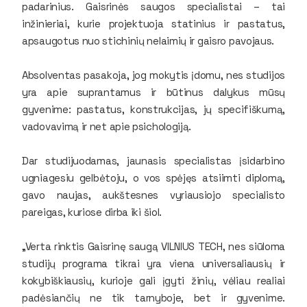
padarinius. Gaisrinės saugos specialistai – tai
inžinieriai, kurie projektuoja statinius ir pastatus,
apsaugotus nuo stichinių nelaimių ir gaisro pavojaus.
Absolventas pasakoja, jog mokytis įdomu, nes studijos
yra apie suprantamus ir būtinus dalykus mūsų
gyvenime: pastatus, konstrukcijas, jų specifiškumą,
vadovavimą ir net apie psichologiją.
Dar studijuodamas, jaunasis specialistas įsidarbino
ugniagesiu gelbėtoju, o vos spėjęs atsiimti diplomą,
gavo naujas, aukštesnes vyriausiojo specialisto
pareigas, kuriose dirba iki šiol.
„Verta rinktis Gaisrinę saugą VILNIUS TECH, nes siūloma
studijų programa tikrai yra viena universaliausių ir
kokybiškiausių, kurioje gali įgyti žinių, vėliau realiai
padėsiančių ne tik tarnyboje, bet ir gyvenime.