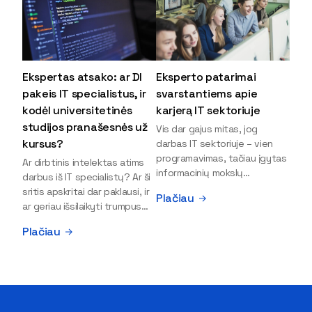
Ekspertas atsako: ar DI
Eksperto patarimai
pakeis IT specialistus, ir
svarstantiems apie
kodėl universitetinės
karjerą IT sektoriuje
studijos pranašesnės už
Vis dar gajus mitas, jog
kursus?
darbas IT sektoriuje – vien
programavimas, tačiau įgytas
Ar dirbtinis intelektas atims
informacinių mokslų
darbus iš IT specialistų? Ar ši
išsilavinimas gali atverti kur
sritis apskritai dar paklausi, ir
Plačiau
kas daugiau durų ir net
ar geriau išsilaikyti trumpus
užauginti iki vadovų. Sparčiai
kursus, ar vis tik stoti į
Plačiau
keičiantis technologijoms,
universitetą? Tokie klausimai
šiandien darbo rinkoje trūksta
dažniausiai iškyla apie
dirbtinio intelekto (DI),
informacinių technologijų
kibernetinio saugumo,
studijas svarstantiems
debesijos ekspertų,
jaunuoliams. Iš šiuos ir kitus
duomenų analitikų.
klausimus apie šio sektoriaus