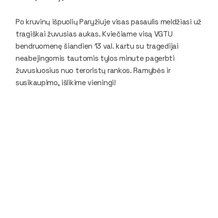
Po kruvinų išpuolių Paryžiuje visas pasaulis meldžiasi už
tragiškai žuvusias aukas. Kviečiame visą VGTU
bendruomenę šiandien 13 val. kartu su tragedijai
neabejingomis tautomis tylos minute pagerbti
žuvusiuosius nuo teroristų rankos. Ramybės ir
susikaupimo, išlikime vieningi!