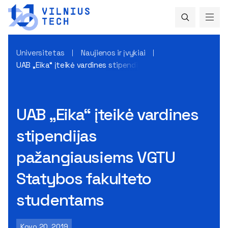
Universitetas
Naujienos ir įvykiai
UAB „Eika“ įteikė vardines stipendijas pažangiausiems VG
UAB „Eika“ įteikė vardines
stipendijas
pažangiausiems VGTU
Statybos fakulteto
studentams
Kovo 20, 2019