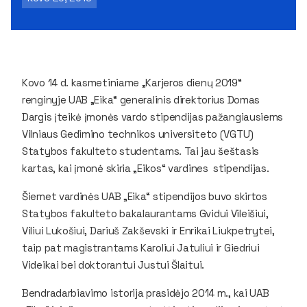
Kovo 14 d. kasmetiniame „Karjeros dienų 2019“
renginyje UAB „Eika“ generalinis direktorius Domas
Dargis įteikė įmonės vardo stipendijas pažangiausiems
Vilniaus Gedimino technikos universiteto (VGTU)
Statybos fakulteto studentams. Tai jau šeštasis
kartas, kai įmonė skiria „Eikos“ vardines stipendijas.
Šiemet vardinės UAB „Eika“ stipendijos buvo skirtos
Statybos fakulteto bakalaurantams Gvidui Vileišiui,
Viliui Lukošiui, Dariuš Zakševski ir Enrikai Liukpetrytei,
taip pat magistrantams Karoliui Jatuliui ir Giedriui
Videikai bei doktorantui Justui Šlaitui.
Bendradarbiavimo istorija prasidėjo 2014 m., kai UAB