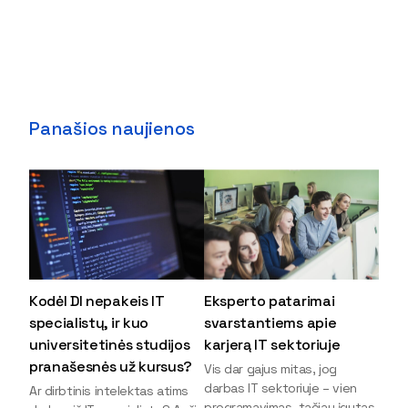
Panašios naujienos
Kodėl DI nepakeis IT
Eksperto patarimai
specialistų, ir kuo
svarstantiems apie
universitetinės studijos
karjerą IT sektoriuje
pranašesnės už kursus?
Vis dar gajus mitas, jog
darbas IT sektoriuje – vien
Ar dirbtinis intelektas atims
programavimas, tačiau įgytas