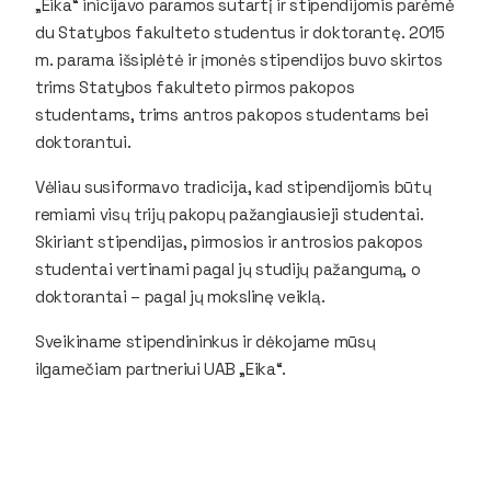
„Eika“ inicijavo paramos sutartį ir stipendijomis parėmė
du Statybos fakulteto studentus ir doktorantę. 2015
m. parama išsiplėtė ir įmonės stipendijos buvo skirtos
trims Statybos fakulteto pirmos pakopos
studentams, trims antros pakopos studentams bei
doktorantui.
Vėliau susiformavo tradicija, kad stipendijomis būtų
remiami visų trijų pakopų pažangiausieji studentai.
Skiriant stipendijas, pirmosios ir antrosios pakopos
studentai vertinami pagal jų studijų pažangumą, o
doktorantai – pagal jų mokslinę veiklą.
Sveikiname stipendininkus ir dėkojame mūsų
ilgamečiam partneriui UAB „Eika“.