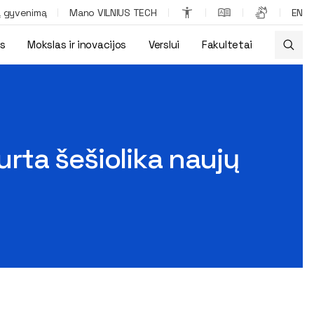
ą gyvenimą
Mano VILNIUS TECH
EN
os
Mokslas ir inovacijos
Verslui
Fakultetai
urta šešiolika naujų