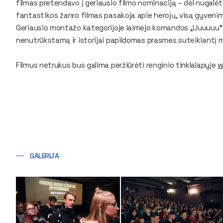
filmas pretendavo į geriausio filmo nominaciją – dėl nugalėto
fantastikos žanro filmas pasakoja apie herojų, visą gyvenim
Geriausio montažo kategorijoje laimėjo komandos „Uuuuuu“ 
nenutrūkstamą ir istorijai papildomas prasmes suteikiantį 
Filmus netrukus bus galima peržiūrėti renginio tinklalapyje
w
GALERIJA