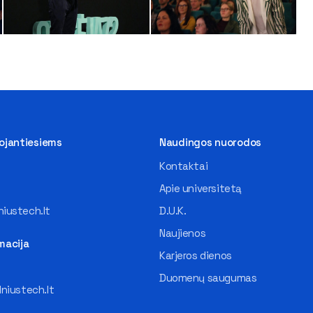
tojantiesiems
Naudingos nuorodos
Kontaktai
Apie universitetą
iustech.lt
D.U.K.
Naujienos
macija
Karjeros dienos
Duomenų saugumas
lniustech.lt