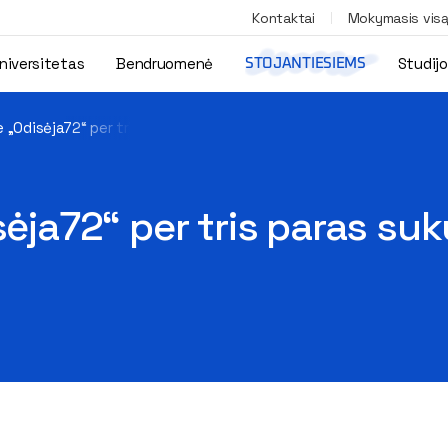
Kontaktai
Mokymasis vis
niversitetas
Bendruomenė
Studij
STOJANTIESIEMS
e „Odisėja72“ per tris paras sukurta šešiolika naujų filmų
sėja72“ per tris paras suk