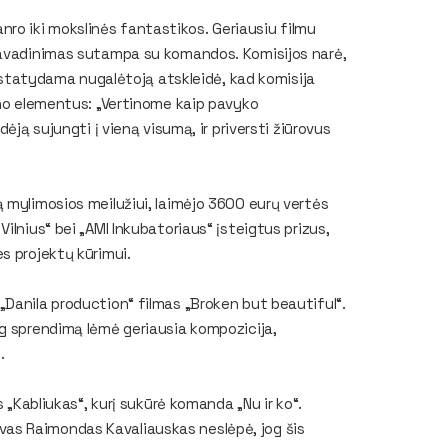
žanro iki mokslinės fantastikos. Geriausiu filmu
 pavadinimas sutampa su komandos. Komisijos narė,
pristatydama nugalėtoją atskleidė, kad komisija
ino elementus: „Vertinome kaip pavyko
ėją sujungti į vieną visumą, ir priversti žiūrovus
 mylimosios meilužiui, laimėjo 3600 eurų vertės
ilnius“ bei „AMI Inkubatoriaus“ įsteigtus prizus,
s projektų kūrimui.
„Danila production“ filmas „Broken but beautiful“.
og sprendimą lėmė geriausia kompozicija,
.
 „Kabliukas“, kurį sukūrė komanda „Nu ir ko“.
as Raimondas Kavaliauskas neslėpė, jog šis