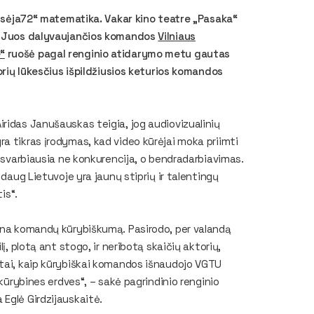
Odisėja72“ matematika. Vakar kino teatre „Pasaka“
s. Juos dalyvaujančios komandos
Vilniaus
“
ruošė pagal renginio atidarymo metu gautas
torių lūkesčius išpildžiusios keturios komandos
ridas Janušauskas teigia, jog audiovizualinių
a tikras įrodymas, kad video kūrėjai moka priimti
d svarbiausia ne konkurencija, o bendradarbiavimas.
 daug Lietuvoje yra jaunų stiprių ir talentingų
is“.
tina komandų kūrybiškumą. Pasirodo, per valandą
į, plotą ant stogo, ir neribotą skaičių aktorių,
 tai, kaip kūrybiškai komandos išnaudojo VGTU
 kūrybines erdves“, – sakė pagrindinio renginio
Eglė Girdzijauskaitė.