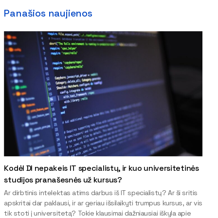
Panašios naujienos
Kodėl DI nepakeis IT specialistų, ir kuo universitetinės
studijos pranašesnės už kursus?
Ar dirbtinis intelektas atims darbus iš IT specialistų? Ar ši sritis
apskritai dar paklausi, ir ar geriau išsilaikyti trumpus kursus, ar vis
tik stoti į universitetą? Tokie klausimai dažniausiai iškyla apie