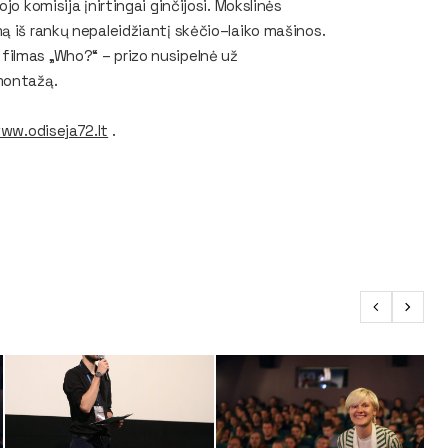
jo komisija įnirtingai ginčijosi. Mokslinės
ą iš rankų nepaleidžiantį skėčio–laiko mašinos.
filmas „Who?“ – prizo nusipelnė už
montažą.
ww.odiseja72.lt
.