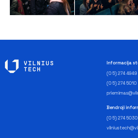
Informacija s
(0 5) 274 4949
(0 5) 274 5010
priemimas@viln
Bendroji infor
(0 5) 274 5030
vilniustech@vi