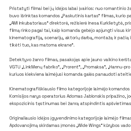
Pristatyti filmai bei jų idėjos labai įvairios: nuo romantinio 
buvo išrinktas komandos „Paskutinis kartas“ filmas, kurio
„AMI Inkubatoriaus“ direktorė, režisierė Inesa Kurklietytė, 
filmą rinko pagal tai, kaip komanda gebėjo apjungti visus k
kinematografiją, scenarijų, aktorių darbą, montažą ir pačią id
tikėti tuo, kas matoma ekrane“.
Detektyvo žanro filmas, pasakojęs apie jauno vaikino kerštą
VGTU „LinkMenų fabriko“, „Prorent“, „Promaksa“, „Hannu-pro V
kuriuos kiekviena laimėjusi komanda galės panaudoti ateitie
Kinematografiškiausio filmo kategorijoje laimėjo komandos 
Komisijos narys operatorius Adomas Jablonskis pripažino, j
ekspozicinis tęstinumas bei žanrą atspindintis apšvietimas
Originaliausio idėjos įgyvendinimo kategorijoje laimėjo filmas
Apdovanojimą skirdamas įmonės „Wide Wings“ kūrybos vadov