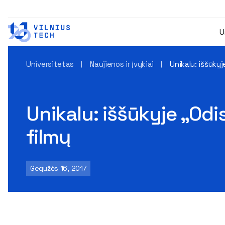
U
Universitetas
Naujienos ir įvykiai
Unikalu: iššūkyj
Unikalu: iššūkyje „Odi
filmų
Gegužės 16, 2017