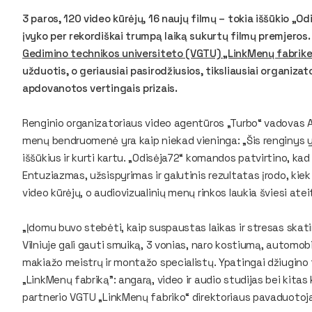
3 paros, 120 video kūrėjų, 16 naujų filmų – tokia iššūkio „
įvyko per rekordiškai trumpą laiką sukurtų filmų premjero
Gedimino technikos universiteto (VGTU) „LinkMenų fabrike
užduotis, o geriausiai pasirodžiusios, tiksliausiai organiza
apdovanotos vertingais prizais.
Renginio organizatoriaus video agentūros „Turbo“ vadovas Ai
menų bendruomenė yra kaip niekad vieninga: „Šis renginys yr
iššūkius ir kurti kartu. „Odisėja72“ komandos patvirtino, ka
Entuziazmas, užsispyrimas ir galutinis rezultatas įrodo, kiek
video kūrėjų, o audiovizualinių menų rinkos laukia šviesi ateit
„Įdomu buvo stebėti, kaip suspaustas laikas ir stresas ska
Vilniuje gali gauti smuiką, 3 vonias, naro kostiumą, automobil
makiažo meistrų ir montažo specialistų. Ypatingai džiugino
„LinkMenų fabriką”: angarą, video ir audio studijas bei kitas
partnerio VGTU „LinkMenų fabriko“ direktoriaus pavaduotoja 