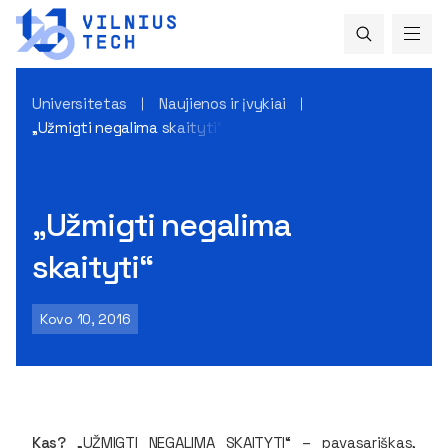
Universitetas
Naujienos ir įvykiai
„Užmigti negalima skaityti“
„Užmigti negalima
skaityti“
Kovo 10, 2016
Kas?
„UŽMIGTI NEGALIMA SKAITYTI“ – pavasariškas,