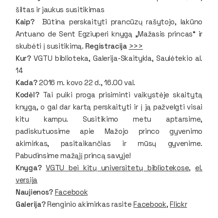
šiltas ir jaukus susitikimas
Kaip?
Būtina perskaityti prancūzų rašytojo, lakūno
Antuano de Sent Egziuperi knygą „Mažasis princas“ ir
skubėti į susitikimą.
Registracija
>>>
Kur?
VGTU biblioteka, Galerija-Skaitykla, Saulėtekio al.
14
Kada?
2016 m. kovo 22 d., 16.00 val.
Kodėl?
Tai puiki proga prisiminti vaikystėje skaitytą
knygą, o gal dar kartą perskaityti ir į ją pažvelgti visai
kitu kampu. Susitikimo metu aptarsime,
padiskutuosime apie Mažojo princo gyvenimo
akimirkas, pasitaikančias ir mūsų gyvenime.
Pabudinsime mažąjį princą savyje!
Knyga?
VGTU bei kitų universitetų bibliotekose,
el.
versija
Naujienos?
Facebook
Galerija?
Renginio akimirkas rasite
Facebook
,
Flickr