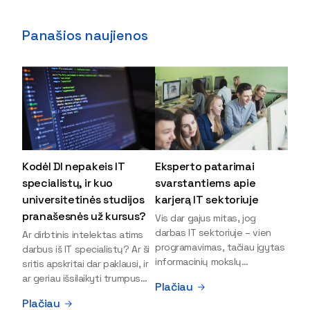
Panašios naujienos
Kodėl DI nepakeis IT
Eksperto patarimai
specialistų, ir kuo
svarstantiems apie
universitetinės studijos
karjerą IT sektoriuje
pranašesnės už kursus?
Vis dar gajus mitas, jog
darbas IT sektoriuje – vien
Ar dirbtinis intelektas atims
programavimas, tačiau įgytas
darbus iš IT specialistų? Ar ši
informacinių mokslų
sritis apskritai dar paklausi, ir
išsilavinimas gali atverti kur
ar geriau išsilaikyti trumpus
Plačiau
kas daugiau durų ir net
kursus, ar vis tik stoti į
Plačiau
užauginti iki vadovų. Sparčiai
universitetą? Tokie klausimai