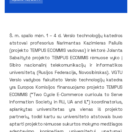
Š. m. spalio mėn. 1 – 4 d. Verslo technologijų katedros
atstovai profesorius Narimantas Kazimieras Paliulis
(projekto TEMPUS ECOMMIS vadovas) ir lektorė Jolanta
Sabaitytė projekto TEMPUS ECOMMIS rėmuose vyko į
Sibiro nacionalinį telekomunikacijų ir informatikos
universitetą (Rusijos Federacija, Novosibirskas). VGTU
Verslo vadybos fakulteto Verslo technologijų katedra
yra Europos Komisijos finansuojamo projekto TEMPUS
ECOMMIS (“Two Cycle E-Commerce curricula to Serve
Information Society in RU, UA and IL”) koordinatorius,
aplankytas universitetas yra vienas iš projekto
partnerių, todėl kartu su universiteto atstovais buvo
aptarti projekto rėmuose sukurtos mokymo medžiagos
adaptavimo konkrečiam universitetui ypatumai,