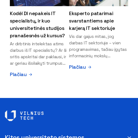
Kodėl DI nepakeis IT
Eksperto patarimai
specialistų, ir kuo
svarstantiems apie
universitetinės studijos
karjerą IT sektoriuje
pranašesnės už kursus?
Vis dar gajus mitas, jog
darbas IT sektoriuje – vien
Ar dirbtinis intelektas atims
programavimas, tačiau įgytas
darbus iš IT specialistų? Ar ši
informacinių mokslų
sritis apskritai dar paklausi, ir
išsilavinimas gali atverti kur
ar geriau išsilaikyti trumpus
Plačiau
kas daugiau durų ir net
kursus, ar vis tik stoti į
Plačiau
užauginti iki vadovų. Sparčiai
universitetą? Tokie klausimai
keičiantis technologijoms,
dažniausiai iškyla apie
šiandien darbo rinkoje trūksta
informacinių technologijų
dirbtinio intelekto (DI),
studijas svarstantiems
kibernetinio saugumo,
jaunuoliams. Iš šiuos ir kitus
debesijos ekspertų,
klausimus apie šio sektoriaus
duomenų analitikų.
ypatybes bei universitetinių
Apsispręsti dėl studijų
studijų pranašumą pasakoja
programos ar karjeros
VILNIUS TECH Fundamentinių
krypties neretai trukdo
mokslų fakulteto lektorius ir
Kitos universiteto sistemos