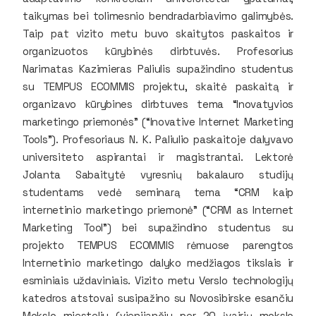
taikymas bei tolimesnio bendradarbiavimo galimybės.
Taip pat vizito metu buvo skaitytos paskaitos ir
organizuotos kūrybinės dirbtuvės. Profesorius
Narimatas Kazimieras Paliulis supažindino studentus
su TEMPUS ECOMMIS projektu, skaitė paskaitą ir
organizavo kūrybines dirbtuves tema “Inovatyvios
marketingo priemonės” (“Inovative Internet Marketing
Tools”). Profesoriaus N. K. Paliulio paskaitoje dalyvavo
universiteto aspirantai ir magistrantai. Lektorė
Jolanta Sabaitytė vyresnių bakalauro studijų
studentams vedė seminarą tema “CRM kaip
internetinio marketingo priemonė” (“CRM as Internet
Marketing Tool”) bei supažindino studentus su
projekto TEMPUS ECOMMIS rėmuose parengtos
Internetinio marketingo dalyko medžiagos tikslais ir
esminiais uždaviniais. Vizito metu Verslo technologijų
katedros atstovai susipažino su Novosibirske esančiu
Mokslo miesteliu (vienijančiu per 20 įvairių mokslo