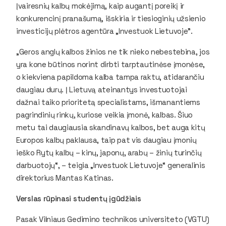
Įvairesnių kalbų mokėjimą, kaip augantį poreikį ir
konkurencinį pranašumą, išskiria ir tiesioginių užsienio
investicijų plėtros agentūra „Investuok Lietuvoje".
„Geros anglų kalbos žinios ne tik nieko nebestebina, jos
yra kone būtinos norint dirbti tarptautinėse įmonėse,
o kiekviena papildoma kalba tampa raktu, atidarančiu
daugiau durų. Į Lietuvą ateinantys investuotojai
dažnai taiko prioritetą specialistams, išmanantiems
pagrindinių rinkų, kuriose veikia įmonė, kalbas. Šiuo
metu tai daugiausia skandinavų kalbos, bet auga kitų
Europos kalbų paklausa, taip pat vis daugiau įmonių
ieško Rytų kalbų – kinų, japonų, arabų – žinių turinčių
darbuotojų“, – teigia „Investuok Lietuvoje“ generalinis
direktorius Mantas Katinas.
Verslas rūpinasi studentų įgūdžiais
Pasak Vilniaus Gedimino technikos universiteto (VGTU)