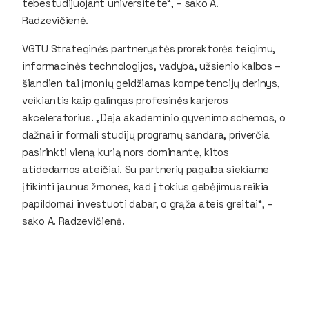
tebestudijuojant universitete“, – sako A.
Radzevičienė.
VGTU Strateginės partnerystės prorektorės teigimu,
informacinės technologijos, vadyba, užsienio kalbos –
šiandien tai įmonių geidžiamas kompetencijų derinys,
veikiantis kaip galingas profesinės karjeros
akceleratorius. „Deja akademinio gyvenimo schemos, o
dažnai ir formali studijų programų sandara, priverčia
pasirinkti vieną kurią nors dominantę, kitos
atidedamos ateičiai. Su partnerių pagalba siekiame
įtikinti jaunus žmones, kad į tokius gebėjimus reikia
papildomai investuoti dabar, o grąža ateis greitai“, –
sako A. Radzevičienė.