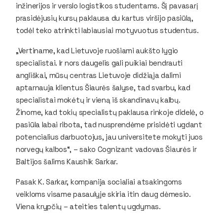
inžinerijos ir verslo logistikos studentams. Šį pavasarį
prasidėjusių kursų paklausa du kartus viršijo pasiūlą,
todėl teko atrinkti labiausiai motyvuotus studentus.
„Vertiname, kad Lietuvoje ruošiami aukšto lygio
specialistai. Ir nors daugelis gali puikiai bendrauti
angliškai, mūsų centras Lietuvoje didžiąja dalimi
aptarnauja klientus Šiaurės šalyse, tad svarbu, kad
specialistai mokėtų ir vieną iš skandinavų kalbų.
Žinome, kad tokių specialistų paklausa rinkoje didelė, o
pasiūla labai ribota, tad nusprendėme prisidėti ugdant
potencialius darbuotojus, jau universitete mokyti juos
norvegų kalbos“, – sako Cognizant vadovas Šiaurės ir
Baltijos šalims Kaushik Sarkar.
Pasak K. Sarkar, kompanija socialiai atsakingoms
veikloms visame pasaulyje skiria itin daug dėmesio.
Viena krypčių – ateities talentų ugdymas.