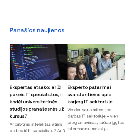
Panašios naujienos
Ekspertas atsako: ar DI
Eksperto patarimai
pakeis IT specialistus, ir
svarstantiems apie
kodėl universitetinės
karjerą IT sektoriuje
studijos pranašesnės už
Vis dar gajus mitas, jog
kursus?
darbas IT sektoriuje – vien
programavimas, tačiau įgytas
Ar dirbtinis intelektas atims
informacinių mokslų
darbus iš IT specialistų? Ar ši