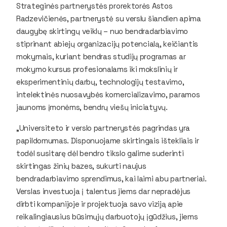
Strateginės partnerystės prorektorės Astos
Radzevičienės, partnerystė su verslu šiandien apima
daugybę skirtingų veiklų – nuo bendradarbiavimo
stiprinant abiejų organizacijų potencialą, keičiantis
mokymais, kuriant bendras studijų programas ar
mokymo kursus profesionalams iki mokslinių ir
eksperimentinių darbų, technologijų testavimo,
intelektinės nuosavybės komercializavimo, paramos
jaunoms įmonėms, bendrų viešų iniciatyvų.
„Universiteto ir verslo partnerystės pagrindas yra
papildomumas. Disponuojame skirtingais ištekliais ir
todėl susitarę dėl bendro tikslo galime suderinti
skirtingas žinių bazes, sukurti naujus
bendradarbiavimo sprendimus, kai laimi abu partneriai.
Verslas investuoja į talentus jiems dar nepradėjus
dirbti kompanijoje ir projektuoja savo viziją apie
reikalingiausius būsimųjų darbuotojų įgūdžius, jiems