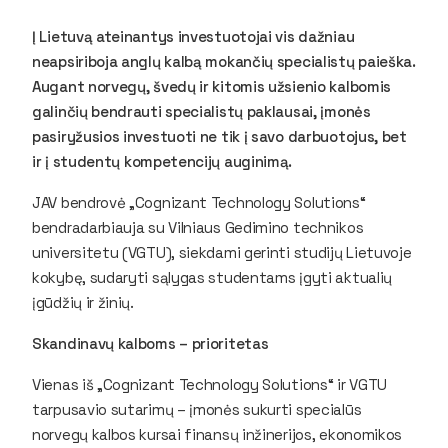
Į Lietuvą ateinantys investuotojai vis dažniau
neapsiriboja anglų kalbą mokančių specialistų paieška.
Augant norvegų, švedų ir kitomis užsienio kalbomis
galinčių bendrauti specialistų paklausai, įmonės
pasiryžusios investuoti ne tik į savo darbuotojus, bet
ir į studentų kompetencijų auginimą.
JAV bendrovė „Cognizant Technology Solutions“
bendradarbiauja su Vilniaus Gedimino technikos
universitetu (VGTU), siekdami gerinti studijų Lietuvoje
kokybę, sudaryti sąlygas studentams įgyti aktualių
įgūdžių ir žinių.
Skandinavų kalboms – prioritetas
Vienas iš „Cognizant Technology Solutions“ ir VGTU
tarpusavio sutarimų – įmonės sukurti specialūs
norvegų kalbos kursai finansų inžinerijos, ekonomikos