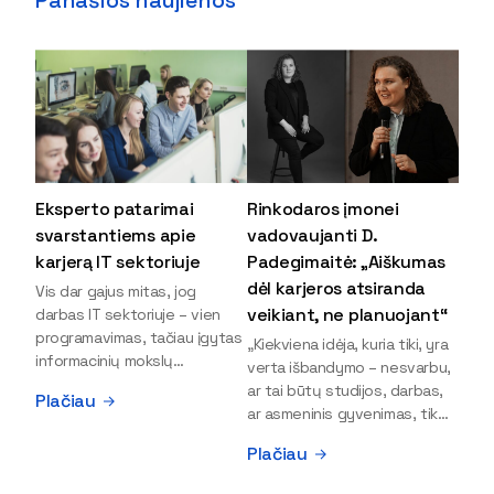
Eksperto patarimai
Rinkodaros įmonei
svarstantiems apie
vadovaujanti D.
karjerą IT sektoriuje
Padegimaitė: „Aiškumas
dėl karjeros atsiranda
Vis dar gajus mitas, jog
veikiant, ne planuojant“
darbas IT sektoriuje – vien
programavimas, tačiau įgytas
„Kiekviena idėja, kuria tiki, yra
informacinių mokslų
verta išbandymo – nesvarbu,
išsilavinimas gali atverti kur
ar tai būtų studijos, darbas,
Plačiau
kas daugiau durų ir net
ar asmeninis gyvenimas, tik
užauginti iki vadovų. Sparčiai
bandydamas naujus dalykus
Plačiau
keičiantis technologijoms,
atrandi, kas iš tiesų tau įdomu
šiandien darbo rinkoje trūksta
ir kur slypi tavo stiprybės“, –