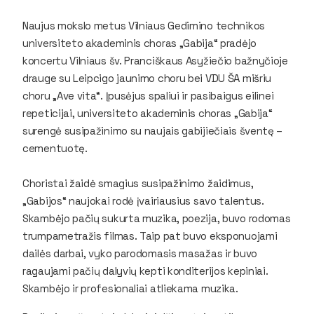
Naujus mokslo metus Vilniaus Gedimino technikos
universiteto akademinis choras „Gabija“ pradėjo
koncertu Vilniaus šv. Pranciškaus Asyžiečio bažnyčioje
drauge su Leipcigo jaunimo choru bei VDU ŠA mišriu
choru „Ave vita“. Įpusėjus spaliui ir pasibaigus eilinei
repeticijai, universiteto akademinis choras „Gabija“
surengė susipažinimo su naujais gabijiečiais šventę –
cementuotę.
Choristai žaidė smagius susipažinimo žaidimus,
„Gabijos“ naujokai rodė įvairiausius savo talentus.
Skambėjo pačių sukurta muzika, poezija, buvo rodomas
trumpametražis filmas. Taip pat buvo eksponuojami
dailės darbai, vyko parodomasis masažas ir buvo
ragaujami pačių dalyvių kepti konditerijos kepiniai.
Skambėjo ir profesionaliai atliekama muzika.