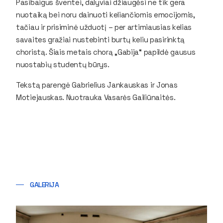
Pasibaigus šventei, dalyviai džiaugėsi ne tik gera
nuotaiką bei noru dainuoti keliančiomis emocijomis,
tačiau ir prisiminė užduotį – per artimiausias kelias
savaites gražiai nustebinti burtų keliu pasirinktą
choristą. Šiais metais chorą „Gabija“ papildė gausus
nuostabių studentų būrys.
Tekstą parengė Gabrielius Jankauskas ir Jonas
Motiejauskas. Nuotrauka Vasarės Gailiūnaitės.
GALERIJA