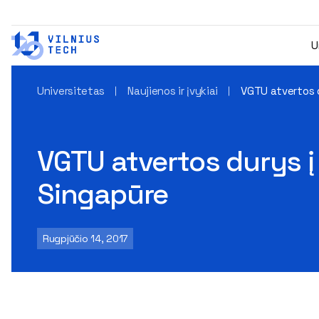
U
Universitetas
Naujienos ir įvykiai
VGTU atvertos d
VGTU atvertos durys į
Singapūre
Rugpjūčio 14, 2017