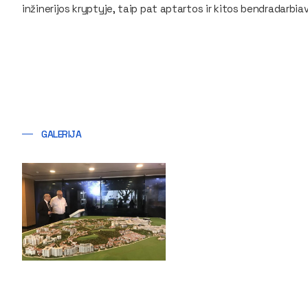
inžinerijos kryptyje, taip pat aptartos ir kitos bendradarbi
GALERIJA