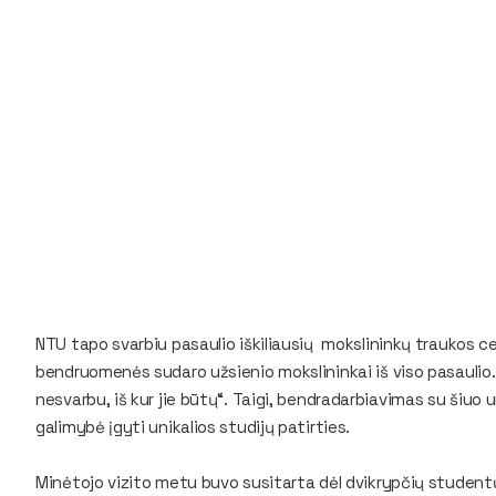
NTU tapo svarbiu pasaulio iškiliausių mokslininkų traukos 
bendruomenės sudaro užsienio mokslininkai iš viso pasaulio.
nesvarbu, iš kur jie būtų“. Taigi, bendradarbiavimas su šiu
galimybė įgyti unikalios studijų patirties.
Minėtojo vizito metu buvo susitarta dėl dvikrypčių student