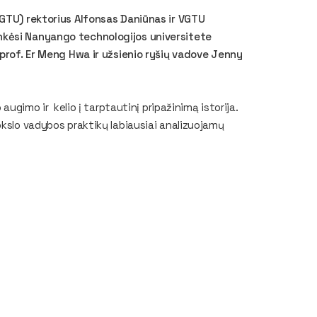
VGTU) rektorius Alfonsas Daniūnas ir VGTU
nkėsi Nanyango technologijos universitete
 prof. Er Meng Hwa ir užsienio ryšių vadove Jenny
augimo ir kelio į tarptautinį pripažinimą istorija.
kslo vadybos praktikų labiausiai analizuojamų