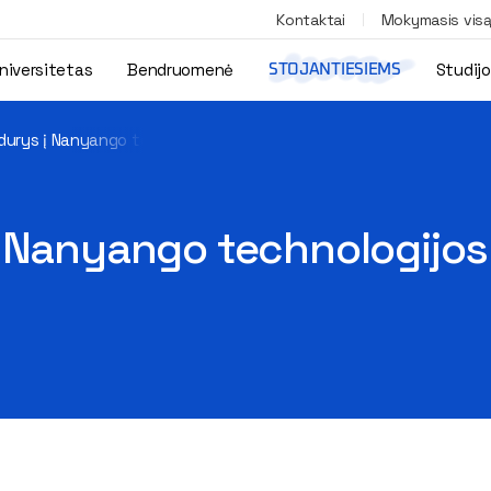
Kontaktai
Mokymasis vis
niversitetas
Bendruomenė
Studij
STOJANTIESIEMS
urys į Nanyango technologijos universitetą Singapūre
 Nanyango technologijos 