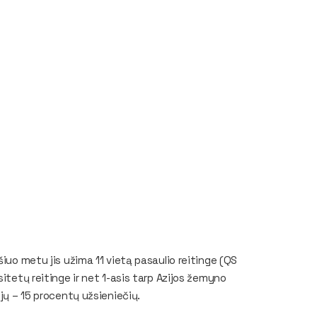
iuo metu jis užima 11 vietą pasaulio reitinge (
QS
sitetų reitinge ir net 1-asis tarp Azijos žemyno
 jų – 15 procentų užsieniečių.