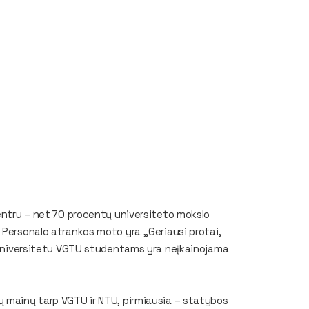
centru – net 70 procentų universiteto mokslo
 Personalo atrankos moto yra ,,Geriausi protai,
o universitetu VGTU studentams yra neįkainojama
ų mainų tarp VGTU ir NTU, pirmiausia – statybos