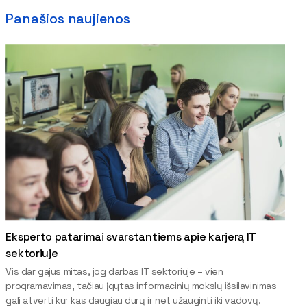
Panašios naujienos
Eksperto patarimai svarstantiems apie karjerą IT
sektoriuje
Vis dar gajus mitas, jog darbas IT sektoriuje – vien
programavimas, tačiau įgytas informacinių mokslų išsilavinimas
gali atverti kur kas daugiau durų ir net užauginti iki vadovų.