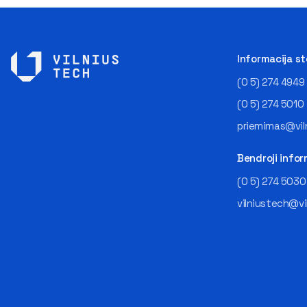
Informacija s
(0 5) 274 4949
(0 5) 274 5010
priemimas@viln
Bendroji infor
(0 5) 274 5030
vilniustech@vi