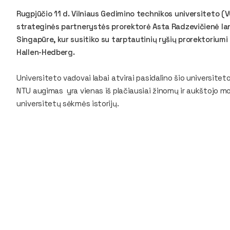
Rugpjūčio 11 d. Vilniaus Gedimino technikos universiteto (
strateginės partnerystės prorektorė Asta Radzevičienė la
Singapūre, kur susitiko su tarptautinių ryšių prorektoriumi
Hallen-Hedberg.
Universiteto vadovai labai atvirai pasidalino šio universiteto 
NTU augimas yra vienas iš plačiausiai žinomų ir aukštojo mo
universitetų sėkmės istorijų.