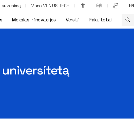
ą gyvenimą
Mano VILNIUS TECH
EN
os
Mokslas ir inovacijos
Verslui
Fakultetai
universitetą