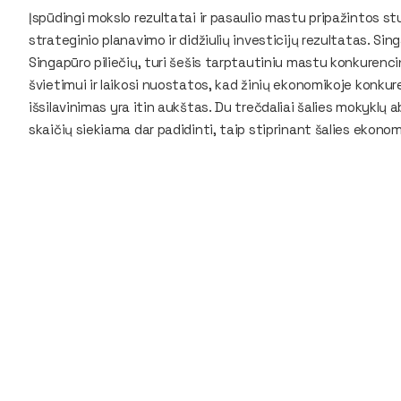
Įspūdingi mokslo rezultatai ir pasaulio mastu pripažintos st
strateginio planavimo ir didžiulių investicijų rezultatas. Sin
Singapūro piliečių, turi šešis tarptautiniu mastu konkurenci
švietimui ir laikosi nuostatos, kad žinių ekonomikoje konkure
išsilavinimas yra itin aukštas. Du trečdaliai šalies mokyklų 
skaičių siekiama dar padidinti, taip stiprinant šalies ekonom