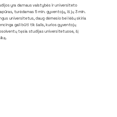
udijos yra darnaus valstybės ir universiteto
gapūras, turėdamas 5 mln. gyventojų, iš jų 3 mln.
ngus universitetus, daug dėmesio bei lėšų skiria
ncinga gali būti tik šalis, kurios gyventojų
absolventų tęsia studijas universitetuose, šį
iką.