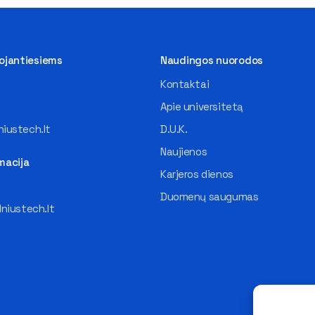
tojantiesiems
Naudingos nuorodos
Kontaktai
Apie universitetą
iustech.lt
D.U.K.
Naujienos
macija
Karjeros dienos
Duomenų saugumas
lniustech.lt