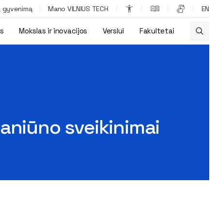
ą gyvenimą
Mano VILNIUS TECH
EN
os
Mokslas ir inovacijos
Verslui
Fakultetai
aniūno sveikinimai