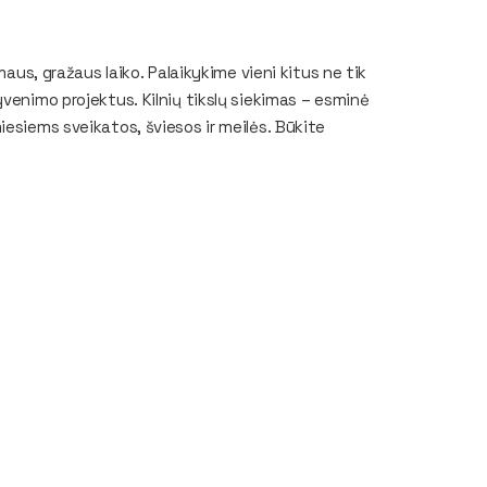
maus, gražaus laiko. Palaikykime vieni kitus ne tik
venimo projektus. Kilnių tikslų siekimas – esminė
iesiems sveikatos, šviesos ir meilės. Būkite