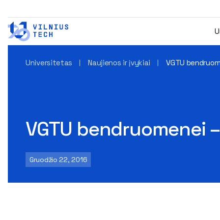
U
Universitetas
Naujienos ir įvykiai
VGTU bendruomen
VGTU bendruomenei – š
Gruodžio 22, 2016