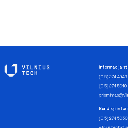
Informacija s
(0 5) 274 4949
(0 5) 274 5010
priemimas@viln
Bendroji infor
(0 5) 274 5030
vilniustech@vi