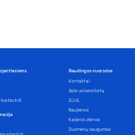
tojantiesiems
Naudingos nuorodos
Kontaktai
Apie universitetą
iustech.lt
D.U.K.
Naujienos
macija
Karjeros dienos
Duomenų saugumas
lniustech.lt