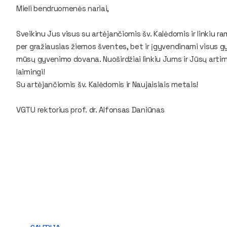
Mieli bendruomenės nariai,
Sveikinu Jus visus su artėjančiomis šv. Kalėdomis ir linkiu ra
per gražiausias žiemos šventes, bet ir įgyvendinami visus gy
mūsų gyvenimo dovana. Nuoširdžiai linkiu Jums ir Jūsų artim
laimingi!
Su artėjančiomis šv. Kalėdomis ir Naujaisiais metais!
VGTU rektorius prof. dr. Alfonsas Daniūnas