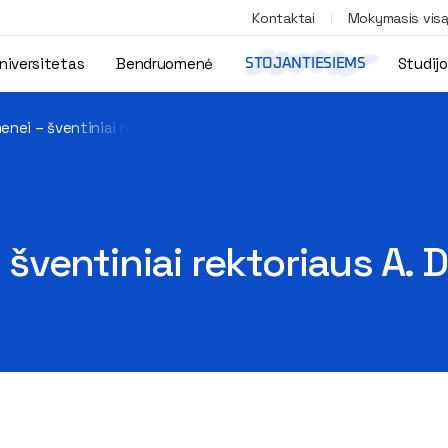
Kontaktai
Mokymasis vis
niversitetas
Bendruomenė
Studij
STOJANTIESIEMS
ei – šventiniai rektoriaus A. Daniūno sveikinimai
ventiniai rektoriaus A. D