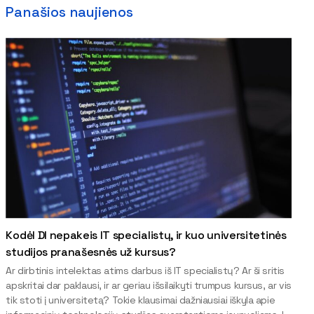
Panašios naujienos
Kodėl DI nepakeis IT specialistų, ir kuo universitetinės
studijos pranašesnės už kursus?
Ar dirbtinis intelektas atims darbus iš IT specialistų? Ar ši sritis
apskritai dar paklausi, ir ar geriau išsilaikyti trumpus kursus, ar vis
tik stoti į universitetą? Tokie klausimai dažniausiai iškyla apie