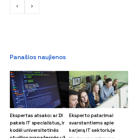
Panašios naujienos
Ekspertas atsako: ar DI
Eksperto patarimai
pakeis IT specialistus, ir
svarstantiems apie
kodėl universitetinės
karjerą IT sektoriuje
studijos pranašesnės už