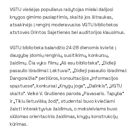
VGTU viešėjęs populiarus rašytojas mielai dalijosi
knygos gimimo paslaptimis, skaitė jos ištraukas,
atsakinėjo į renginį moderavusios VGTU bibliotekos
atstovės Orintos Sajetienės bei auditorijos klausimus.
VGTU biblioteka balandžio 24-28 dienomis kvietė į
daugybę įdomių renginių, susitikimų, konkursų,
žaidimų. Čia vyko filmų „Aš esu biblioteka“, „Didieji
pasaulio išradimai: Lėktuvai“, „Didieji pasaulio išradimai:
Dangoraižiai“ peržiūros, konsultacijos „Informacijos
spąstuose“, konkursai „Knygų joga“, „Dalinkis“, „VGTU
skaito“. Veikė V. Grušienės paroda „Pavasaris. Tapyba“
ir „Tikiu lietuvišką žodį“, studentai buvo kviečiami
žaisti interaktyvius žaidimus, o moksleiviams buvo
siūlomas orientacinis žaidimas, knygų konstrukcijų
kūrimas.