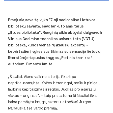
Praėjusią savaitę vyko 17-oji nacionalinė Lietuvos
bibliotekų savaitė, savo lankytojams tarusi:
„#tuesibiblioteka“. Renginių cikle aktyviai dalyvavo ir
Vilniaus Gedimino technikos universiteto (VGTU)
biblioteka, kurios vienas ryškiausių akcentų –
ketvirtadienį vykęs susitikimas su sensacija lietuvių
literatūroje tapusios knygos „Pietinia kronikas“
autoriumi Rimantu Kmita.
„Šiauliai. Vieno vaikino istorija iškart po
nepriklausomybės. Kožos ir treningai, meilė ir pinigai,
laukinis kapitalizmas ir regbis. Juokas pro ašaras…i
viskas – originals“, – taip pristatoma ši šiaulietiška
kalba parašyta knyga, autoriui atnešusi Jurgos
Ivanauskaitės vardo premiją.