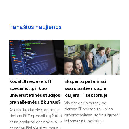
Panašios naujienos
Kodėl DI nepakeis IT
Eksperto patarimai
specialistų, ir kuo
svarstantiems apie
universitetinės studijos
karjerą IT sektoriuje
pranašesnės už kursus?
Vis dar gajus mitas, jog
darbas IT sektoriuje – vien
Ar dirbtinis intelektas atims
programavimas, tačiau įgytas
darbus iš IT specialistų? Ar ši
informacinių mokslų
sritis apskritai dar paklausi, ir
išsilavinimas gali atverti kur
ar geriau išsilaikyti trumpus