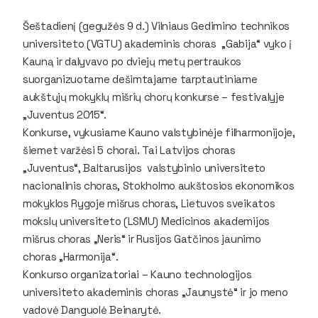
Šeštadienį (gegužės 9 d.) Vilniaus Gedimino technikos
universiteto (VGTU) akademinis choras „Gabija“ vyko į
Kauną ir dalyvavo po dviejų metų pertraukos
suorganizuotame dešimtajame tarptautiniame
aukštųjų mokyklų mišrių chorų konkurse – festivalyje
„Juventus 2015“.
Konkurse, vykusiame Kauno valstybinėje filharmonijoje,
šiemet varžėsi 5 chorai. Tai Latvijos choras
„Juventus“, Baltarusijos valstybinio universiteto
nacionalinis choras, Stokholmo aukštosios ekonomikos
mokyklos Rygoje mišrus choras, Lietuvos sveikatos
mokslų universiteto (LSMU) Medicinos akademijos
mišrus choras „Neris“ ir Rusijos Gatčinos jaunimo
choras „Harmonija“.
Konkurso organizatoriai – Kauno technologijos
universiteto akademinis choras „Jaunystė“ ir jo meno
vadovė Danguolė Beinarytė.