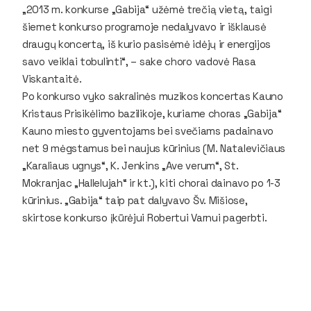
„2013 m. konkurse „Gabija“ užėmė trečią vietą, taigi
šiemet konkurso programoje nedalyvavo ir išklausė
draugų koncertą, iš kurio pasisėmė idėjų ir energijos
savo veiklai tobulinti“, – sake choro vadovė Rasa
Viskantaitė.
Po konkurso vyko sakralinės muzikos koncertas Kauno
Kristaus Prisikėlimo bazilikoje, kuriame choras „Gabija“
Kauno miesto gyventojams bei svečiams padainavo
net 9 mėgstamus bei naujus kūrinius (M. Natalevičiaus
„Karaliaus ugnys“, K. Jenkins „Ave verum“, St.
Mokranjac „Hallelujah“ ir kt.), kiti chorai dainavo po 1-3
kūrinius. „Gabija“ taip pat dalyvavo Šv. Mišiose,
skirtose konkurso įkūrėjui Robertui Varnui pagerbti.