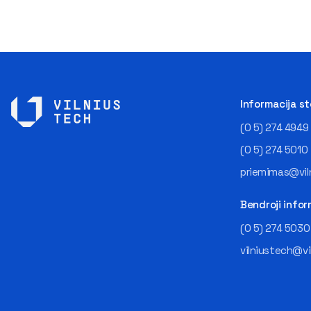
Informacija s
(0 5) 274 4949
(0 5) 274 5010
priemimas@viln
Bendroji infor
(0 5) 274 5030
vilniustech@vi