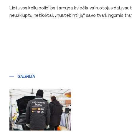
Lietuvos kelių policijos tarnyba kviečia vairuotojus dalyvau
neužkluptų netikėtai, „nustebinti ją“ savo tvarkingomis tra
GALERIJA