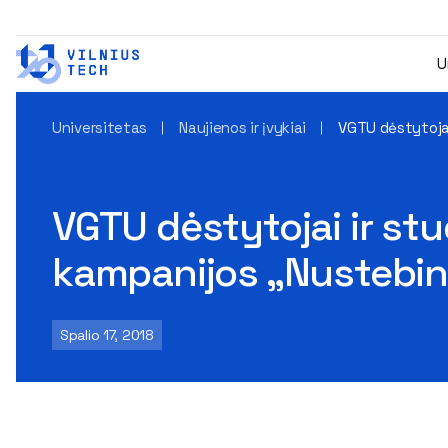
U
Universitetas
Naujienos ir įvykiai
VGTU dėstytojai
VGTU dėstytojai ir st
kampanijos „Nustebin
Spalio 17, 2018