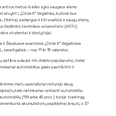
e antrus metus iš eilės vyks saugaus eismo
 atvykti į „Circle K“ degalines, kuriose bus
, žibintai, padangos ir kiti svarbūs ir saugų eismą
iaus Gedimino technikos universiteto (VGTU)
edros studentai ir dėstytojai.
 ir Šiauliuose esančiose „Circle K“ degalinėse
, savaitgaliais – nuo 11 iki 15 valandos.
patikra sulaukė itin didelio populiarumo, todėl
emokamai automobilius galės pasitikrinti ir
 Tikrinimo metu specialistai neturėjo daug
ūpesčių kėlė netinkamai veikianti automobilių
automobilių (118 arba 45 proc.) turėjo tvarkingą
omenduota akumuliatorių papildomai įkrauti, o 37