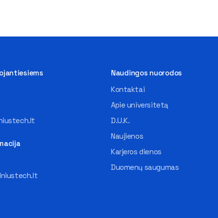
tojantiesiems
Naudingos nuorodos
Kontaktai
Apie universitetą
iustech.lt
D.U.K.
Naujienos
macija
Karjeros dienos
Duomenų saugumas
lniustech.lt