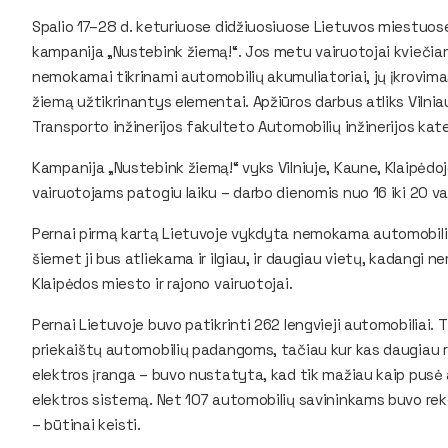
Spalio 17–28 d. keturiuose didžiuosiuose Lietuvos miestuos
kampanija „Nustebink žiemą!“. Jos metu vairuotojai kviečiami
nemokamai tikrinami automobilių akumuliatoriai, jų įkrovimas
žiemą užtikrinantys elementai. Apžiūros darbus atliks Viln
Transporto inžinerijos fakulteto Automobilių inžinerijos kat
Kampanija „Nustebink žiemą!“ vyks Vilniuje, Kaune, Klaipėdoje
vairuotojams patogiu laiku – darbo dienomis nuo 16 iki 20 val.
Pernai pirmą kartą Lietuvoje vykdyta nemokama automobilių 
šiemet ji bus atliekama ir ilgiau, ir daugiau vietų, kadangi n
Klaipėdos miesto ir rajono vairuotojai.
Pernai Lietuvoje buvo patikrinti 262 lengvieji automobiliai.
priekaištų automobilių padangoms, tačiau kur kas daugiau r
elektros įranga – buvo nustatyta, kad tik mažiau kaip pusė 
elektros sistemą. Net 107 automobilių savininkams buvo rek
– būtinai keisti.