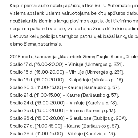
Kaip ir pernai automobilių apžiūrą atliks VGTU Automobilių in
visiems apsilankiusiems vairuotojams be kitų apžiūros darbų
neužšąlantis žieminis langų plovimo skystis. Jei tikrinimo 
negalima pašalinti vietoje, vairuotojas žinos dėl kokio gedi
Lietuvos kelių policijos tarnybos patrulių ekipažai lankysis 
eismo žiemą patarimais.
2018 metų kampanija „Nustebink žiemą!" vyks šiose „Circle
Spalio 17 d. (16.00-20.00) – Vilniuje (Ukmergės g. 231).
Spalio 18 d. (16.00-20.00) – Vilniuje (Ukmergės g. 231).
Spalio 19 d. (16.00-20.00) – Klaipėdoje (Vilniaus pl. 1A).
Spalio 20 d. (11.00-15.00) – Kaune (Baršausko g. 57).
Spalio 21 d. (11.00-15.00) – Kaune (Baršausko g. 57).
Spalio 24 d. (16.00-20.00) – Vilniuje (Kareivių g. 13).
Spalio 25 d. (16.00-20.00) – Vilnius (Kareivių g. 13).
Spalio 26 d. (16.00-20.00) – Šiauliuose (Dubijos g. 20A).
Spalio 27 d. (11.00-15.00) – Kaune (Baršausko g. 57).
Spalio 28 d. (11.00-15.00) – Vilniuje (Kareivių g. 13).