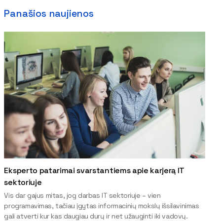
Panašios naujienos
Eksperto patarimai svarstantiems apie karjerą IT
sektoriuje
Vis dar gajus mitas, jog darbas IT sektoriuje – vien
programavimas, tačiau įgytas informacinių mokslų išsilavinimas
gali atverti kur kas daugiau durų ir net užauginti iki vadovų.