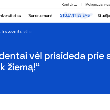
Kontaktai
Mokymasis vis
niversitetas
Bendruomenė
Studij
STOJANTIESIEMS
 ir studentai vėl prisideda prie saugaus eismo kampanijos „Nust
udentai vėl prisideda pri
k žiemą!“