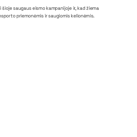
ti šioje saugaus eismo kampanijoje ir, kad žiema
nsporto priemonėmis ir saugiomis kelionėmis.