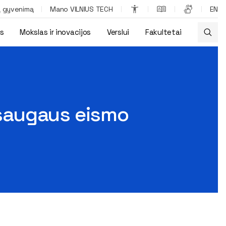
ą gyvenimą
Mano VILNIUS TECH
EN
os
Mokslas ir inovacijos
Verslui
Fakultetai
ebink žiemą!“
e saugaus eismo