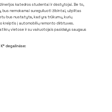
žinerijos katedros studentai ir dėstytojai. Be to,
, bus nemokamai sureguliuoti žibintai, užpiltas
metu bus nustatyta, kad yra trūkumų, kurių
mo kreiptis į automobilių remonto dirbtuves.
patikrų vietose ir su vairuotojais pasidalys saugaus
 K“ degalinėse: