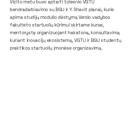
Vizito metu buvo aptarti tolesnio VGTU
bendradarbiavimo su BGU ir Y. Shavit planai, kurie
apima studijų modulio dėstymą Verslo vadybos
fakulteto startuolių kūrimui skirtame kurse,
mentorystę organizuojant hakatoną, konsultavimą
kuriant inovacijų ekosistemą, VGTU ir BGU studentų
praktikos startuolių įmonėse organizavimą.