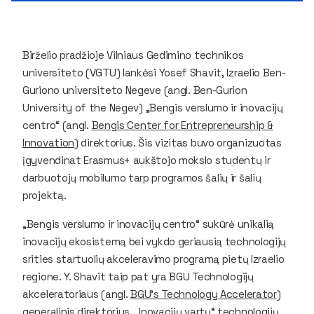
Birželio pradžioje Vilniaus Gedimino technikos
universiteto (VGTU) lankėsi Yosef Shavit, Izraelio Ben-
Guriono universiteto Negeve (angl.
Ben-Gurion
University of the Negev
) „Bengis verslumo ir inovacijų
centro“ (angl.
Bengis Center for Entrepreneurship &
Innovation
) direktorius. Šis vizitas buvo organizuotas
įgyvendinat Erasmus+ aukštojo mokslo studentų ir
darbuotojų mobilumo tarp programos šalių ir šalių
projektą.
„Bengis verslumo ir inovacijų centro“ sukūrė unikalią
inovacijų ekosistemą bei vykdo geriausią technologijų
srities startuolių akceleravimo programą pietų Izraelio
regione. Y. Shavit taip pat yra BGU Technologijų
akceleratoriaus (angl.
BGU’s Technology Accelerator
)
generalinis direktorius, „Inovacijų vartų“ technologijų