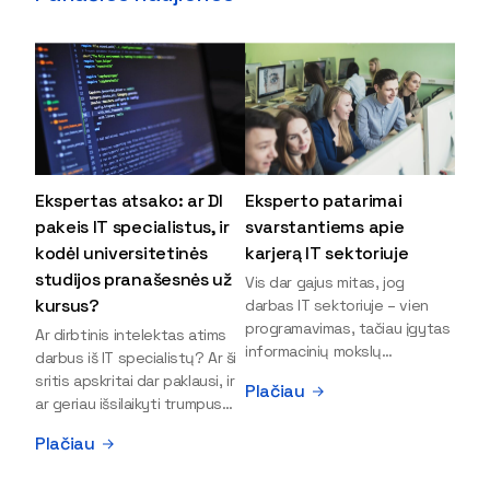
Ekspertas atsako: ar DI
Eksperto patarimai
pakeis IT specialistus, ir
svarstantiems apie
kodėl universitetinės
karjerą IT sektoriuje
studijos pranašesnės už
Vis dar gajus mitas, jog
kursus?
darbas IT sektoriuje – vien
programavimas, tačiau įgytas
Ar dirbtinis intelektas atims
informacinių mokslų
darbus iš IT specialistų? Ar ši
išsilavinimas gali atverti kur
sritis apskritai dar paklausi, ir
Plačiau
kas daugiau durų ir net
ar geriau išsilaikyti trumpus
užauginti iki vadovų. Sparčiai
kursus, ar vis tik stoti į
Plačiau
keičiantis technologijoms,
universitetą? Tokie klausimai
šiandien darbo rinkoje trūksta
dažniausiai iškyla apie
dirbtinio intelekto (DI),