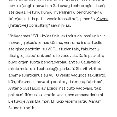
centro (angl. Innovation Gateway technological hub)
steigėjas, keturių kūrėjų ir verslininkų bendruomenių
įkūrėjas, o taip pat – verslo konsultacijų įmonės „
Yozma
(Initiative) Consulting
“ savininkas.
Viešėdamas VGTU kviestinis lektorius dalinosi unikalia
inovacijų ekosistemos kūrimo, verslumo ir startuolių
steigimo patirtimi su VGTU studentais, fakultetų
dėstytojais bei universiteto vadovais. Dalis paskaitų
buvo organizuota bendradarbiaujant su Saulėtekio
slėnio mokslo ir technologijų parku. Y. Shavit vizitas
apėmė susitikimus su VGTU Verslo vadybos fakulteto,
Kūrybiškumo ir inovacijų centro „Linkmenų fabrikas“,
Antano Gustaičio aviacijos instituto vadovais, taip
pat susitikimus su Izraelio valstybės ambasadoriumi
Lietuvoje Amir Maimon, LR ūkio viceministru Mariumi
Skuodžiu bei kt.