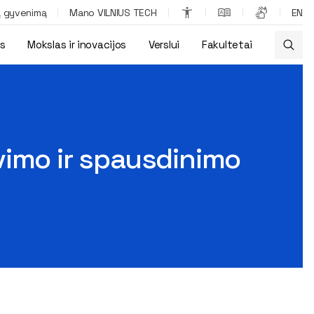
ą gyvenimą
Mano VILNIUS TECH
EN
os
Mokslas ir inovacijos
Verslui
Fakultetai
vimo ir spausdinimo