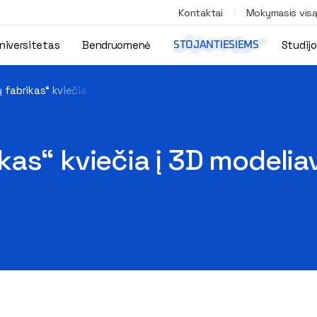
Kontaktai
Mokymasis vis
niversitetas
Bendruomenė
Studij
STOJANTIESIEMS
fabrikas“ kviečia į 3D modeliavimo ir spausdinimo mokymus
as“ kviečia į 3D modelia