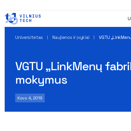
U
Universitetas
Naujienos ir įvykiai
VGTU „LinkMenų 
VGTU „LinkMenų fabrik
mokymus
Kovo 4, 2019