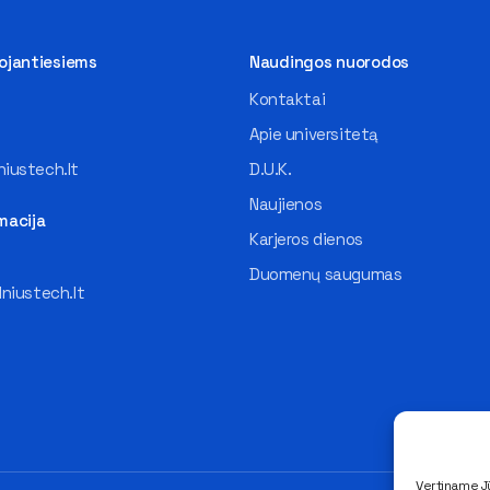
tojantiesiems
Naudingos nuorodos
Kontaktai
Apie universitetą
iustech.lt
D.U.K.
Naujienos
macija
Karjeros dienos
Duomenų saugumas
lniustech.lt
Vertiname Jū