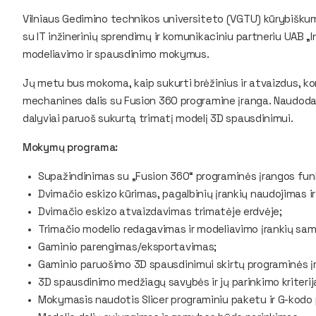
Vilniaus Gedimino technikos universiteto (VGTU) kūrybiškum
su IT inžinerinių sprendimų ir komunikaciniu partneriu UAB 
modeliavimo ir spausdinimo mokymus.
Jų metu bus mokoma, kaip sukurti brėžinius ir atvaizdus, ko
mechanines dalis su Fusion 360 programine įranga. Naudod
dalyviai paruoš sukurtą trimatį modelį 3D spausdinimui.
Mokymų programa:
Supažindinimas su „Fusion 360“ programinės įrangos funk
Dvimačio eskizo kūrimas, pagalbinių įrankių naudojimas i
Dvimačio eskizo atvaizdavimas trimatėje erdvėje;
Trimačio modelio redagavimas ir modeliavimo įrankių sam
Gaminio parengimas/eksportavimas;
Gaminio paruošimo 3D spausdinimui skirtų programinės į
3D spausdinimo medžiagų savybės ir jų parinkimo kriterija
Mokymasis naudotis Slicer programiniu paketu ir G-kodo