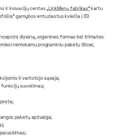
o ir inovacijų centas
„LinkMenų fabrikas“
kartu
„InfoEra“ gamybos entuziastus kviečia į 3D
ncepcinį dizainą, organines formas bei trimates
amiesi nemokamu programiniu paketu Slicer,
cijomis ir vartotojo sąsaja;
r funkcijų suvokimas;
prata;
rangos paketų apžvalga;
i;
 paruošimas;