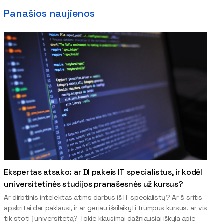
Panašios naujienos
Ekspertas atsako: ar DI pakeis IT specialistus, ir kodėl
universitetinės studijos pranašesnės už kursus?
Ar dirbtinis intelektas atims darbus iš IT specialistų? Ar ši sritis
apskritai dar paklausi, ir ar geriau išsilaikyti trumpus kursus, ar vis
tik stoti į universitetą? Tokie klausimai dažniausiai iškyla apie