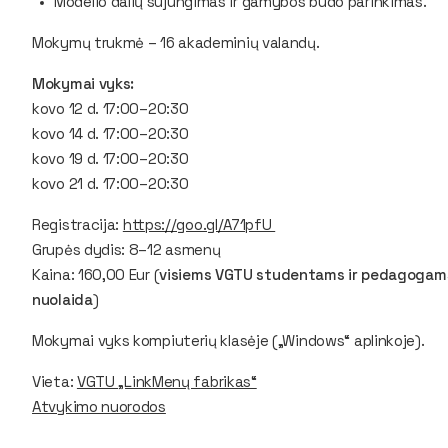
Modelio dalių sujungimas ir gamybos būdo parinkimas.
Mokymų trukmė – 16 akademinių valandų.
Mokymai vyks:
kovo 12 d. 17:00–20:30
kovo 14 d. 17:00–20:30
kovo 19 d. 17:00–20:30
kovo 21 d. 17:00–20:30
Registracija:
https://goo.gl/A71pfU
Grupės dydis: 8–12 asmenų
Kaina: 160,00 Eur (
visiems VGTU studentams ir pedagogams
nuolaida
)
Mokymai vyks kompiuterių klasėje („Windows“ aplinkoje).
Vieta:
VGTU „LinkMenų fabrikas“
Atvykimo nuorodos