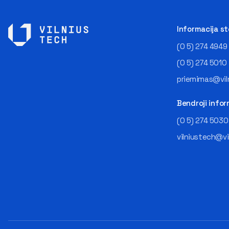
Informacija s
(0 5) 274 4949
(0 5) 274 5010
priemimas@viln
Bendroji infor
(0 5) 274 5030
vilniustech@vi