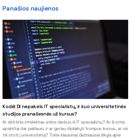
Panašios naujienos
Kodėl DI nepakeis IT specialistų, ir kuo universitetinės
studijos pranašesnės už kursus?
Ar dirbtinis intelektas atims darbus iš IT specialistų? Ar ši sritis
apskritai dar paklausi, ir ar geriau išsilaikyti trumpus kursus, ar vis
tik stoti į universitetą? Tokie klausimai dažniausiai iškyla apie