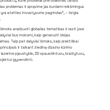
produktų, kurie prisideda prie didesnės taršos
lias problemas ir spręsime jas kurdami reikšmingus
 yra ateities inovatyvumo pagrindas“, – teigia
a.
moks analizuoti globalias tematikas ir rasti jose
dalyviai bus mokomi, kaip generuoti idėjas
mas. Taip pat dalyviai išmoks, kaip praktiškai
principais ir taikant žiedinę dizaino kūrimo
lazerine pjaustykle, 3D spausdintuvu, braižytuvu,
ojektui įgyvendinti.