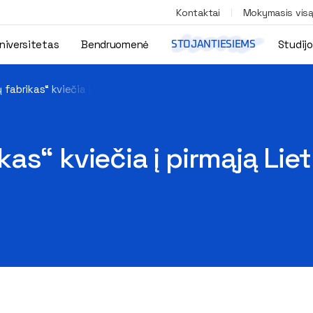
Kontaktai
Mokymasis vis
niversitetas
Bendruomenė
Studij
STOJANTIESIEMS
fabrikas“ kviečia į pirmąją Lietuvoje „meikerių“ akademiją
s“ kviečia į pirmąją Lie