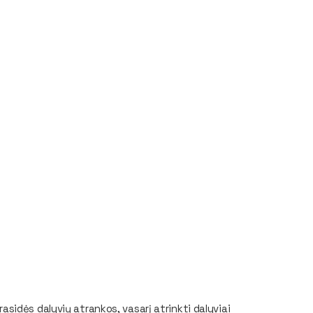
idės dalyvių atrankos, vasarį atrinkti dalyviai