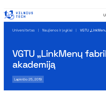
U
Universitetas
Naujienos ir įvykiai
VGTU „LinkMenų 
VGTU „LinkMenų fabrika
akademiją
Lapkričio 25, 2019