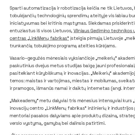
Sparti automatizacija ir robotizacija keičia ne tik Lietuvos, 
tobulėjančių technologinių sprendimų ateityje vis labiau b
iniciatyvumas bei kritinis mąstymas. Siekdamas prisiderinti p
entuziastus iš visos Lietuvos,
Vilniaus Gedimino technikos 
centras „LinkMenų fabrikas“
įsteigia pirmąją Lietuvoje „me
trunkančią tobulėjimo programą ateities kūrėjams.
Vasario–gegužės mėnesiais vyksiančioje „meikerių“ akademijo
paskutinius dvejus metus studijas baigę jauni profesionalai
pasitelkiant kūrybiškumą ir inovacijas. „Meikerių“ akademij
temos: maistas ir vartojimas, miestas ir mobilumas, sveikat
ir pramogos, išmanūs namai ir daiktų internetas (angl. Inter
„Makeademy“ metu dalyviai tris mėnesius intensyviai kurs 
inovacijų centro „LinkMenų fabrikas“ inžinierių ir industrij
mentoriai pasakos dalyviams apie produktų dizainą, strategi
verslo vystymą, gamybą bei dalinsis patirtimi.