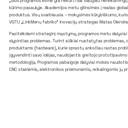
„Šios programos esmė yra nekurti dar daugiau nereikšmingų 
kūrimo pasaulyje. Akademijos metu gilinsimės į realias globa
produktus. Visų svarbiausia – mokysimės kūrybiškumo, kuris
VGTU „LinkMenų fabriko“ inovacijų strategas Matas Olendr
Pasitelkdami strateginį mąstymą, programos metu dalyviai iš
slypinčias problemas. Turint aiškiai nustatytas problemas, 
produktams (hardware), kurie spręstų anksčiau rastas proble
įgyvendinti savo idėjas, naudojantis greitojo prototipavimo 
metodologiją. Programos pabaigoje dalyviai mokės naudotis 
CNC staklėmis, elektronikos priemonėmis, reikalingomis jų pr