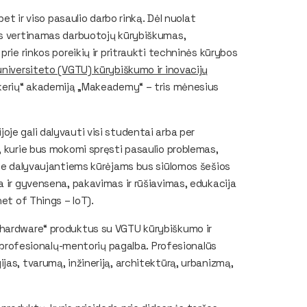
bet ir viso pasaulio darbo rinką. Dėl nuolat
us vertinamas darbuotojų kūrybiškumas,
rie rinkos poreikių ir pritraukti techninės kūrybos
universiteto (VGTU) kūrybiškumo ir inovacijų
ikerių“ akademiją „Makeademy“ – tris mėnesius
je gali dalyvauti visi studentai arba per
, kurie bus mokomi spręsti pasaulio problemas,
oje dalyvaujantiems kūrėjams bus siūlomos šešios
a ir gyvensena, pakavimas ir rūšiavimas, edukacija
net of Things – IoT).
„hardware“ produktus su VGTU kūrybiškumo ir
os profesionalų-mentorių pagalba. Profesionalūs
jas, tvarumą, inžineriją, architektūrą, urbanizmą,