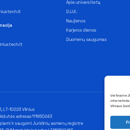
Apie universitetą
iustech.lt
D.U.K.
Naujienos
macija
Karjeros dienos
Duomenų saugumas
lniustech.lt
Vertiname Jū
internetinė
Vilniaus Ged
1, LT-10223 Vilnius
dėžutės adresas 111950243
Pr
ami ir saugomi Juridinių asmenų registre