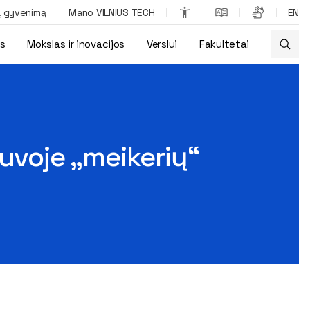
ą gyvenimą
Mano VILNIUS TECH
EN
os
Mokslas ir inovacijos
Verslui
Fakultetai
tuvoje „meikerių“