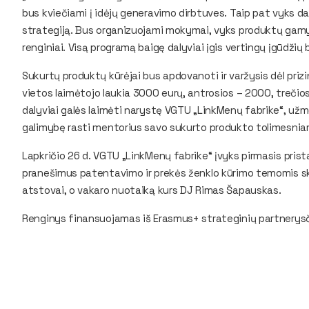
bus kviečiami į idėjų generavimo dirbtuves. Taip pat vyks 
strategiją. Bus organizuojami mokymai, vyks produktų gamyb
renginiai. Visą programą baigę dalyviai įgis vertingų įgūdžių 
Sukurtų produktų kūrėjai bus apdovanoti ir varžysis dėl prizi
vietos laimėtojo laukia 3000 eurų, antrosios – 2000, trečios
dalyviai galės laimėti narystę VGTU „LinkMenų fabrike“, užmeg
galimybę rasti mentorius savo sukurto produkto tolimesniam
Lapkričio 26 d. VGTU „LinkMenų fabrike“ įvyks pirmasis pris
pranešimus patentavimo ir prekės ženklo kūrimo temomis sk
atstovai, o vakaro nuotaiką kurs DJ Rimas Šapauskas.
Renginys finansuojamas iš Erasmus+ strateginių partnerysč