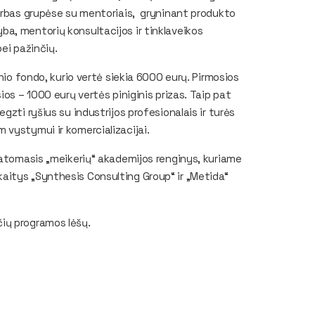
darbas grupėse su mentoriais, gryninant produkto
a, mentorių konsultacijos ir tinklaveikos
bei pažinčių.
nio fondo, kurio vertė siekia 6000 eurų. Pirmosios
ios – 1000 eurų vertės piniginis prizas. Taip pat
zti ryšius su industrijos profesionalais ir turės
 vystymui ir komercializacijai.
tatomasis „meikerių“ akademijos renginys, kuriame
aitys „Synthesis Consulting Group“ ir „Metida“
ių programos lėšų.