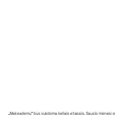
„Makeademy“ bus vykdoma keliais etapais. Sausio mėnesį pras