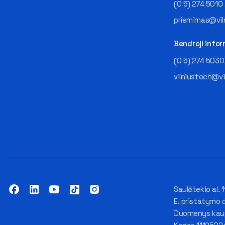
(0 5) 274 5010
priemimas@viln
Bendroji infor
(0 5) 274 5030
vilniustech@vi
Saulėtekio al. 1
E. pristatymo 
Duomenys kaupi