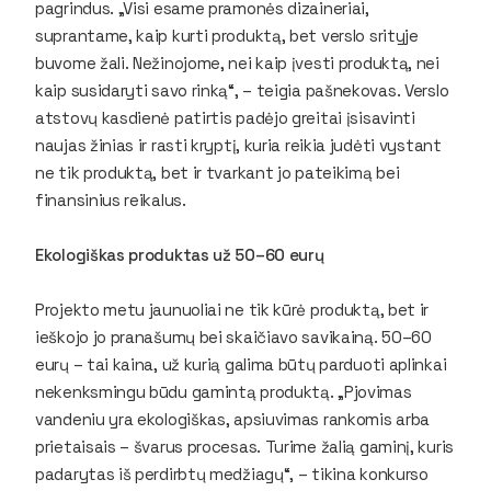
pagrindus. „Visi esame pramonės dizaineriai,
suprantame, kaip kurti produktą, bet verslo srityje
buvome žali. Nežinojome, nei kaip įvesti produktą, nei
kaip susidaryti savo rinką“, – teigia pašnekovas. Verslo
atstovų kasdienė patirtis padėjo greitai įsisavinti
naujas žinias ir rasti kryptį, kuria reikia judėti vystant
ne tik produktą, bet ir tvarkant jo pateikimą bei
finansinius reikalus.
Ekologiškas produktas už 50–60 eurų
Projekto metu jaunuoliai ne tik kūrė produktą, bet ir
ieškojo jo pranašumų bei skaičiavo savikainą. 50–60
eurų – tai kaina, už kurią galima būtų parduoti aplinkai
nekenksmingu būdu gamintą produktą. „Pjovimas
vandeniu yra ekologiškas, apsiuvimas rankomis arba
prietaisais – švarus procesas. Turime žalią gaminį, kuris
padarytas iš perdirbtų medžiagų“, – tikina konkurso