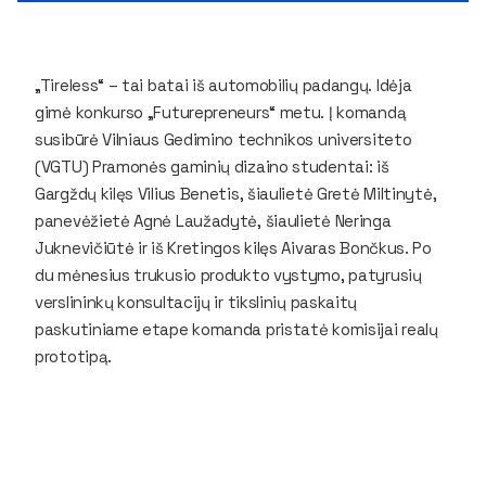
„Tireless“ – tai batai iš automobilių padangų. Idėja
gimė konkurso „Futurepreneurs“ metu. Į komandą
susibūrė Vilniaus Gedimino technikos universiteto
(VGTU) Pramonės gaminių dizaino studentai: iš
Gargždų kilęs Vilius Benetis, šiaulietė Gretė Miltinytė,
panevėžietė Agnė Laužadytė, šiaulietė Neringa
Juknevičiūtė ir iš Kretingos kilęs Aivaras Bončkus. Po
du mėnesius trukusio produkto vystymo, patyrusių
verslininkų konsultacijų ir tikslinių paskaitų
paskutiniame etape komanda pristatė komisijai realų
prototipą.