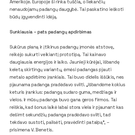
Amerikoje. Europoje ši rinka tuščia, o liekančių
nenaudojamų padangų daugybė. Tai paskatino ieškoti
būdų įgyvendinti idėją.
Sunkiausia – pats padangų apdirbimas
Sukūrus planą ir įtikinus padangų įmonės atstovę,
reikėjo sukurti veikiantį prototipą. Tai kainavo
daugiausia energijos ir laiko. Jaunieji kūrėjai, išbandę
keletą skirtingų variantų, ėmėsi padangas pjauti
metalo apdirbimo įrankiais. Tai buvo didelis iššūkis, nes
pjaunama padanga pradėdavo svilti. „Išbandėme kokius
keturis įrankius: padangą sudaro guma, medžiaga ir
vielos. Ir mūsų padanga buvo gana geros firmos. Tai
reiškia, kad šonus laikė labai stora viela ir pjaunant kas
dešimt sekundžių padanga pradėdavo svilti, tad
tekdavo sustoti, pailsėti, pravėdinti patalpą“, –
prisimena V. Benetis.