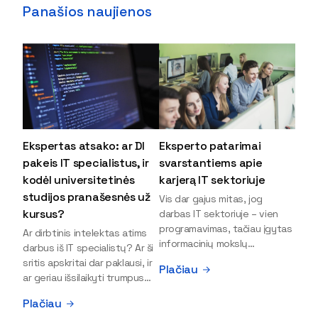
Panašios naujienos
Ekspertas atsako: ar DI
Eksperto patarimai
pakeis IT specialistus, ir
svarstantiems apie
kodėl universitetinės
karjerą IT sektoriuje
studijos pranašesnės už
Vis dar gajus mitas, jog
kursus?
darbas IT sektoriuje – vien
programavimas, tačiau įgytas
Ar dirbtinis intelektas atims
informacinių mokslų
darbus iš IT specialistų? Ar ši
išsilavinimas gali atverti kur
sritis apskritai dar paklausi, ir
Plačiau
kas daugiau durų ir net
ar geriau išsilaikyti trumpus
užauginti iki vadovų. Sparčiai
kursus, ar vis tik stoti į
Plačiau
keičiantis technologijoms,
universitetą? Tokie klausimai