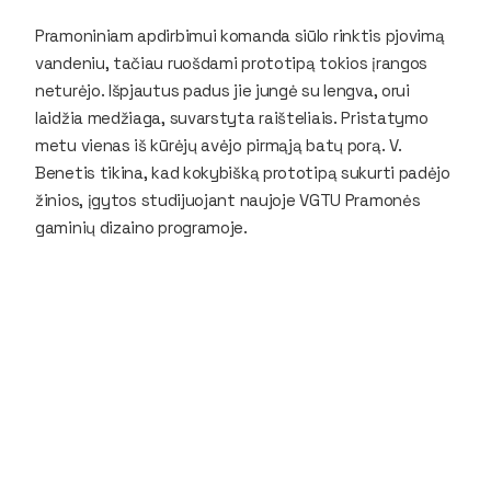
Pramoniniam apdirbimui komanda siūlo rinktis pjovimą
vandeniu, tačiau ruošdami prototipą tokios įrangos
neturėjo. Išpjautus padus jie jungė su lengva, orui
laidžia medžiaga, suvarstyta raišteliais. Pristatymo
metu vienas iš kūrėjų avėjo pirmąją batų porą. V.
Benetis tikina, kad kokybišką prototipą sukurti padėjo
žinios, įgytos studijuojant naujoje VGTU Pramonės
gaminių dizaino programoje.