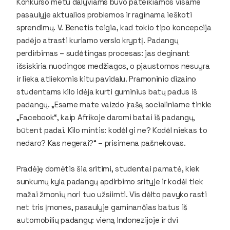
Konkurso metu dalyviams buvo pateikiamos visame
pasaulyje aktualios problemos ir raginama ieškoti
sprendimų. V. Benetis teigia, kad tokio tipo koncepcija
padėjo atrasti kuriamo verslo kryptį. Padangų
perdirbimas – sudėtingas procesas: jas deginant
išsiskiria nuodingos medžiagos, o pjaustomos nesuyra
ir lieka atliekomis kitu pavidalu. Pramoninio dizaino
studentams kilo idėja kurti guminius batų padus iš
padangų. „Esame mate vaizdo įrašą socialiniame tinkle
„Facebook“, kaip Afrikoje daromi batai iš padangų,
būtent padai. Kilo mintis: kodėl gi ne? Kodėl niekas to
nedaro? Kas negerai?“ – prisimena pašnekovas.
Pradėję domėtis šia sritimi, studentai pamatė, kiek
sunkumų kyla padangų apdirbimo srityje ir kodėl tiek
mažai žmonių nori tuo užsiimti. Vis dėlto pavyko rasti
net tris įmones, pasaulyje gaminančias batus iš
automobilių padangų: vieną Indonezijoje ir dvi