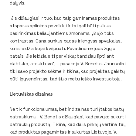
dalyvis.
Jis džiaugiasi ir tuo, kad taip gaminamas produktas
atsparus aplinkos poveikiui ir tai gali būti puikus
pasirinkimas keliaujantiems žmonėms. „Išėjo toks
kontrastas. Gana sunkus padas ir lengvas apvalkalas,
kuris leidžia kojai kvėpuoti. Pavadinome juos žygio
batais. Jie leidžia eiti per viską: bandžiau lipti ant
plaktuko, atsuktuvo“, – pasakoja V. Benetis. Jaunuoliai
tiki savo projekto sėkme ir tikina, kad projektas galėtų
būti įgyvendintas, tad šiuo metu ieško investuotojų.
Lietuviškas dizainas
Ne tik funkcionalumas, bet ir dizainas turi įtakos batų
patrauklumui. V. Benetis džiaugiasi, kad pavyko sukurti
patrauklų produktą. Tikina, kad dalis pirkėjų vertina tai,
kad produktas pagamintas ir sukurtas Lietuvoje. V.