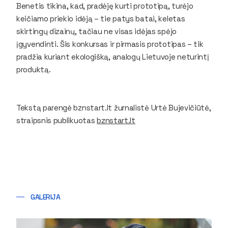
Benetis tikina, kad, pradėję kurti prototipą, turėjo
keičiamo priekio idėją – tie patys batai, keletas
skirtingų dizainų, tačiau ne visas idėjas spėjo
įgyvendinti. Šis konkursas ir pirmasis prototipas – tik
pradžia kuriant ekologišką, analogų Lietuvoje neturintį
produktą.
Tekstą parengė bznstart.lt žurnalistė Urtė Bujevičiūtė,
straipsnis publikuotas
bznstart.lt
GALERIJA