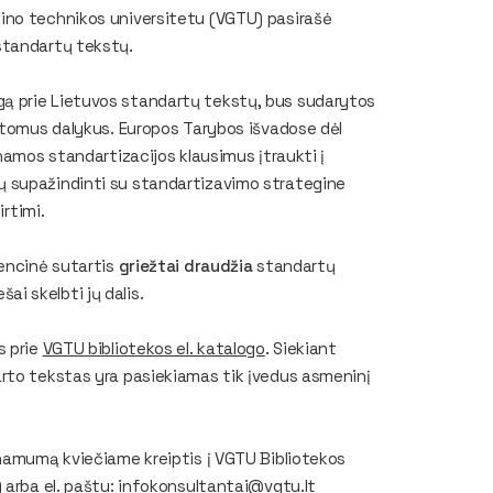
ino technikos universitetu (VGTU) pasirašė
standartų tekstų.
ą prie Lietuvos standartų tekstų, bus sudarytos
ėstomus dalykus. Europos Tarybos išvadose dėl
namos standartizacijos klausimus įtraukti į
ų supažindinti su standartizavimo strategine
irtimi.
cencinė sutartis
griežtai draudžia
standartų
šai skelbti jų dalis.
s prie
VGTU bibliotekos el. katalogo
. Siekiant
rto tekstas yra pasiekiamas tik įvedus asmeninį
inamumą kviečiame kreiptis į VGTU Bibliotekos
 arba el. paštu:
infokonsultantai@vgtu.lt