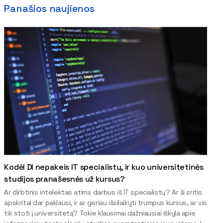
Panašios naujienos
Kodėl DI nepakeis IT specialistų, ir kuo universitetinės
studijos pranašesnės už kursus?
Ar dirbtinis intelektas atims darbus iš IT specialistų? Ar ši sritis
apskritai dar paklausi, ir ar geriau išsilaikyti trumpus kursus, ar vis
tik stoti į universitetą? Tokie klausimai dažniausiai iškyla apie