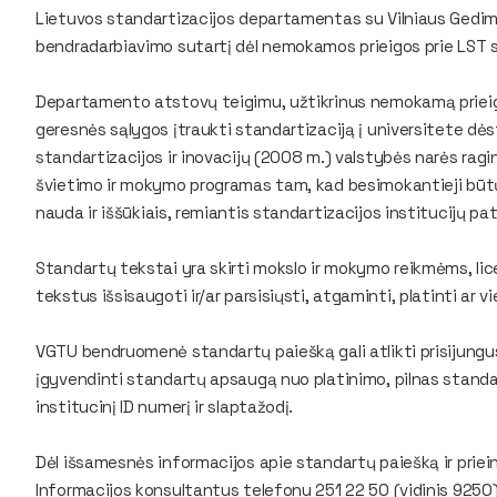
Lietuvos standartizacijos departamentas su Vilniaus Gedim
bendradarbiavimo sutartį dėl nemokamos prieigos prie LST 
Departamento atstovų teigimu, užtikrinus nemokamą prieig
geresnės sąlygos įtraukti standartizaciją į universitete d
standartizacijos ir inovacijų (2008 m.) valstybės narės ragi
švietimo ir mokymo programas tam, kad besimokantieji būt
nauda ir iššūkiais, remiantis standartizacijos institucijų pat
Standartų tekstai yra skirti mokslo ir mokymo reikmėms, li
tekstus išsisaugoti ir/ar parsisiųsti, atgaminti, platinti ar vie
VGTU bendruomenė standartų paiešką gali atlikti prisijungu
įgyvendinti standartų apsaugą nuo platinimo, pilnas standa
institucinį ID numerį ir slaptažodį.
Dėl išsamesnės informacijos apie standartų paiešką ir prie
Informacijos konsultantus telefonu 251 22 50 (vidinis 9250)