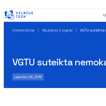
U
Universitetas
Naujienos ir įvykiai
VGTU suteikta 
VGTU suteikta nemoka
Lapkričio 26, 2015