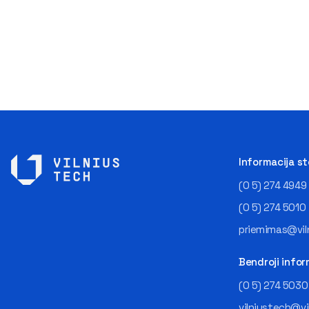
Informacija s
(0 5) 274 4949
(0 5) 274 5010
priemimas@viln
Bendroji infor
(0 5) 274 5030
vilniustech@vi