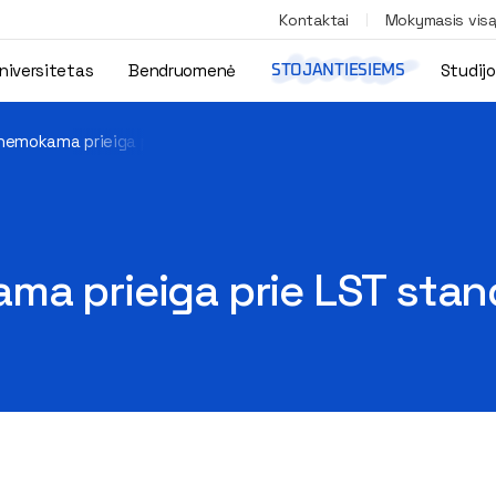
Kontaktai
Mokymasis vis
niversitetas
Bendruomenė
Studij
STOJANTIESIEMS
nemokama prieiga prie LST standartų tekstų
ma prieiga prie LST stan