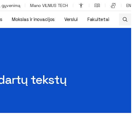
ą gyvenimą
Mano VILNIUS TECH
EN
os
Mokslas ir inovacijos
Verslui
Fakultetai
dartų tekstų