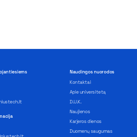
tojantiesiems
Naudingos nuorodos
Kontaktai
Apie universitetą
iustech.lt
D.U.K.
Naujienos
macija
Karjeros dienos
Duomenų saugumas
lniustech.lt