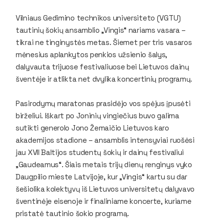
Vilniaus Gedimino technikos universiteto (VGTU)
tautinių šokių ansamblio „Vingis“ nariams vasara –
tikrai ne tinginystės metas. Šiemet per tris vasaros
mėnesius aplankytos penkios užsienio šalys,
dalyvauta trijuose festivaliuose bei Lietuvos dainų
šventėje ir atlikta net dvylika koncertinių programų.
Pasirodymų maratonas prasidėjo vos spėjus įpusėti
birželiui. Iškart po Joninių vingiečius buvo galima
sutikti generolo Jono Žemaičio Lietuvos karo
akademijos stadione – ansamblis intensyviai ruošėsi
jau XVII Baltijos studentų šokių ir dainų festivaliui
„Gaudeamus“. Šiais metais trijų dienų renginys vyko
Daugpilio mieste Latvijoje, kur „Vingis“ kartu su dar
šešiolika kolektyvų iš Lietuvos universitetų dalyvavo
šventinėje eisenoje ir finaliniame koncerte, kuriame
pristatė tautinio šokio programą.