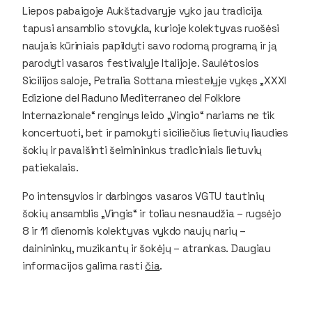
Liepos pabaigoje Aukštadvaryje vyko jau tradicija
tapusi ansamblio stovykla, kurioje kolektyvas ruošėsi
naujais kūriniais papildyti savo rodomą programą ir ją
parodyti vasaros festivalyje Italijoje. Saulėtosios
Sicilijos saloje, Petralia Sottana miestelyje vykęs „XXXI
Edizione del Raduno Mediterraneo del Folklore
Internazionale“ renginys leido „Vingio“ nariams ne tik
koncertuoti, bet ir pamokyti siciliečius lietuvių liaudies
šokių ir pavaišinti šeimininkus tradiciniais lietuvių
patiekalais.
Po intensyvios ir darbingos vasaros VGTU tautinių
šokių ansamblis „Vingis“ ir toliau nesnaudžia – rugsėjo
8 ir 11 dienomis kolektyvas vykdo naujų narių –
dainininkų, muzikantų ir šokėjų – atrankas. Daugiau
informacijos galima rasti
čia
.