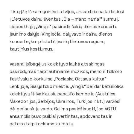
Tik grįžę iš kaimyninės Latvijos, ansamblio nariai leidosi
į Lietuvos dainų šventės „Čia – mano namai“ šurmulį.
Liepos 6-ąją „Vingis“ pasirodė šokių dienos koncerto
jaunimo dalyje. Vingiečiai dalyvavo ir dainų dienos
koncerte, kur pristatė įvairių Lietuvos regionų
tautinius kostiumus.
Vasarai įsibėgėjus kolektyvo laukė atsakingas
pasirodymas tarptautiniame muzikos, meno ir folkloro
festivalyje-konkurse „Podlaska Oktawa kultur“
Lenkijoje, Bialystoko mieste. „Vingis“ bei dar keturiolika
kolektyvų iš įvairiausių pasaulio kampelių (Austrijos,
Makedonijos, Serbijos, Ukrainos, Turkijos ir kt.) varžėsi
dėl geriausiųjų vardo. Galima pasidžiaugti, jog VGTU
ansamblis buvo puikiai įvertintas, apdovanotas ir
pateko tarp konkurso laureatų.