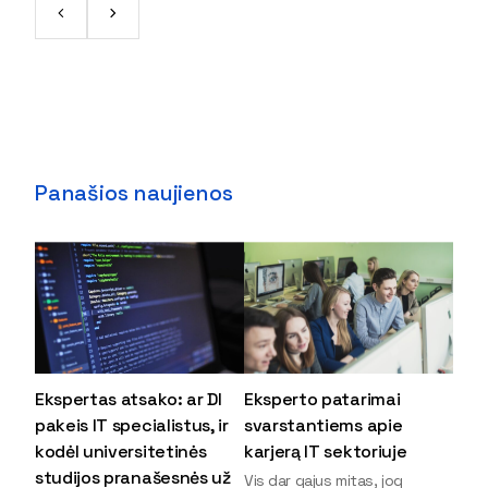
Panašios naujienos
Ekspertas atsako: ar DI
Eksperto patarimai
pakeis IT specialistus, ir
svarstantiems apie
kodėl universitetinės
karjerą IT sektoriuje
studijos pranašesnės už
Vis dar gajus mitas, jog